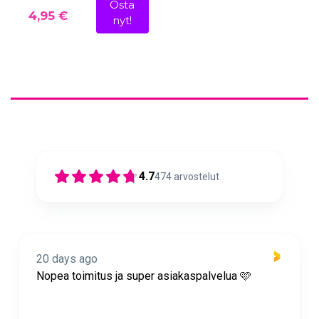
Osta
4,95 €
nyt!
4.7
474
arvostelut
20 days ago
Nopea toimitus ja super asiakaspalvelua 🩷