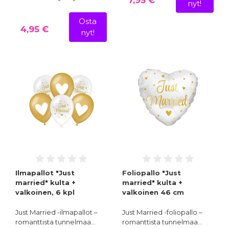
7,95 €
nyt!
Osta
4,95 €
nyt!
Ilmapallot "Just
Foliopallo "Just
married" kulta +
married" kulta +
valkoinen, 6 kpl
valkoinen 46 cm
Just Married -ilmapallot –
Just Married -foliopallo –
romanttista tunnelmaa…
romanttista tunnelmaa…