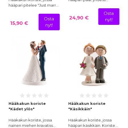
hääpari pitelee "Just marr…
Osta
24,90 €
Osta
nyt!
15,90 €
nyt!
Hääkakun koriste
Hääkakun koriste
"Kädet ylös"
"Käsikkäin"
Hääkakun koriste, jossa
Hääkakun koriste, jossa
nainen miehen kravatiss…
hääpari käsikkäin. Koriste…