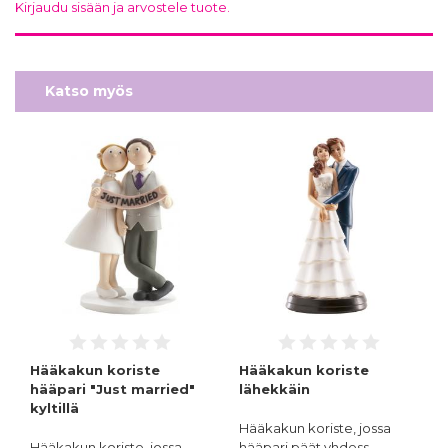
Kirjaudu sisään ja arvostele tuote.
Katso myös
Hääkakun koriste
Hääkakun koriste
hääpari "Just married"
lähekkäin
kyltillä
Hääkakun koriste, jossa
Hääkakun koriste, jossa
hääpari päät yhdess…