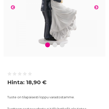
1
2
3
Hinta:
18,90 €
Tuote on tilapäisesti loppu varastostamme.
Tuotteen saatavuudesta ei tällä hetkellä ole tietoa.