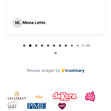
Minna Lehto
ML
Page 2 of 60
2 / 60
Review widget
by
trustmary