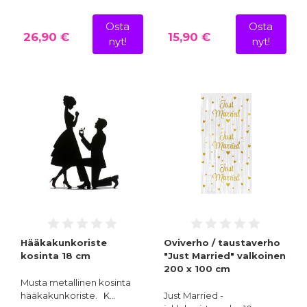
Osta
Osta
26,90 €
15,90 €
nyt!
nyt!
Hääkakunkoriste
Oviverho / taustaverho
kosinta 18 cm
"Just Married" valkoinen
200 x 100 cm
Musta metallinen kosinta
hääkakunkoriste. K…
Just Married -