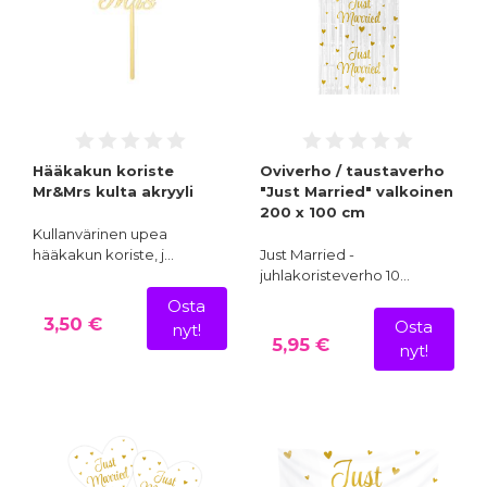
Hääkakun koriste
Oviverho / taustaverho
Mr&Mrs kulta akryyli
"Just Married" valkoinen
200 x 100 cm
Kullanvärinen upea
hääkakun koriste, j…
Just Married -
juhlakoristeverho 10…
Osta
3,50 €
Osta
nyt!
5,95 €
nyt!