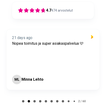
4.7
474
arvostelut
21 days ago
Nopea toimitus ja super asiakaspalvelua 🩷
Minna Lehto
ML
Page 2 of 60
2 / 60