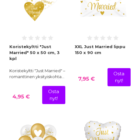
Koristekyltti "Just
XXL Just Married lippu
Married" 50 x 50 cm, 3
150 x 90 cm
kpl
Koristekyltti "Just Married" –
Osta
romanttinen yksityiskohta…
7,95 €
nyt!
Osta
4,95 €
nyt!