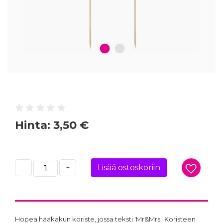
1
2
Hinta:
3,50 €
Lisää ostoskoriin
-
+
Hopea hääkakun koriste, jossa teksti 'Mr&Mrs'. Koristeen