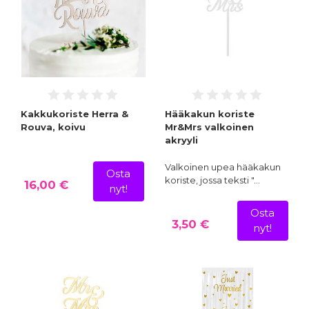
Kakkukoriste Herra &
Hääkakun koriste
Rouva, koivu
Mr&Mrs valkoinen
akryyli
Valkoinen upea hääkakun
Osta
koriste, jossa teksti "…
16,00 €
nyt!
Osta
3,50 €
nyt!