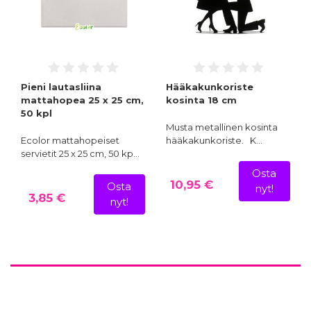
Pieni lautasliina
Hääkakunkoriste
mattahopea 25 x 25 cm,
kosinta 18 cm
50 kpl
Musta metallinen kosinta
Ecolor mattahopeiset
hääkakunkoriste. K…
servietit 25 x 25 cm, 50 kp…
Osta
10,95 €
Osta
nyt!
3,85 €
nyt!