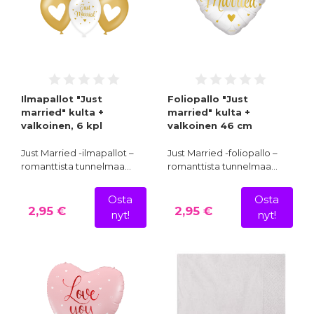
Ilmapallot "Just
Foliopallo "Just
married" kulta +
married" kulta +
valkoinen, 6 kpl
valkoinen 46 cm
Just Married -ilmapallot –
Just Married -foliopallo –
romanttista tunnelmaa…
romanttista tunnelmaa…
Osta
Osta
2,95 €
2,95 €
nyt!
nyt!