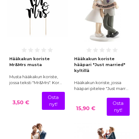
Hääkakun koriste
Hääkakun koriste
Mr&Mrs musta
hääpari "Just married"
kyltillä
Musta hääkakun koriste,
jossa teksti "Mr&Mrs". Kor…
Hääkakun koriste, jossa
hääpari pitelee "Just marr…
Osta
3,50 €
Osta
nyt!
15,90 €
nyt!