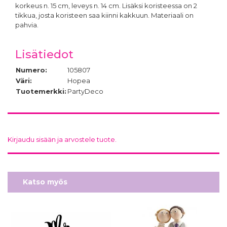
korkeus n. 15 cm, leveys n. 14 cm. Lisäksi koristeessa on 2
tikkua, josta koristeen saa kiinni kakkuun. Materiaali on
pahvia.
Lisätiedot
Numero:
105807
Väri:
Hopea
Tuotemerkki:
PartyDeco
Kirjaudu sisään ja arvostele tuote.
Katso myös