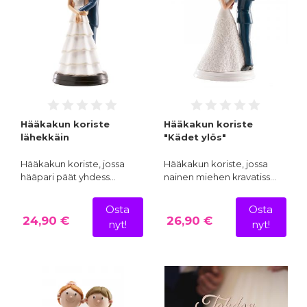
Hääkakun koriste
Hääkakun koriste
lähekkäin
"Kädet ylös"
Hääkakun koriste, jossa
Hääkakun koriste, jossa
hääpari päät yhdess…
nainen miehen kravatiss…
Osta
Osta
24,90 €
26,90 €
nyt!
nyt!