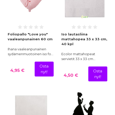
Foliopallo "Love you"
Iso lautasliina
vaaleanpunainen 60 cm
mattahopea 33 x 33 cm,
40 kpl
Ihana vaaleanpunainen
sydämenmuotoinen iso fo…
Ecolor mattahopeat
servietit 33 x 33 cm…
Osta
4,95 €
Osta
nyt!
4,50 €
nyt!