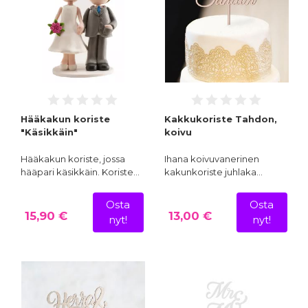
Hääkakun koriste
Kakkukoriste Tahdon,
"Käsikkäin"
koivu
Hääkakun koriste, jossa
Ihana koivuvanerinen
hääpari käsikkäin. Koriste…
kakunkoriste juhlaka…
Osta
Osta
15,90 €
13,00 €
nyt!
nyt!