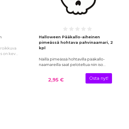
m
Halloween Pääkallo-aiheinen
pimeässä hohtava pahvinaamari, 2
kpl
 roikkuva
s on kev…
Näillä pimeässä hohtavilla pääkallo-
naamareilla saat peloteltua niin iso…
Osta nyt!
2,95 €