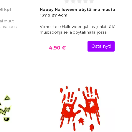
6 kpl
Happy Halloween pöytäliina musta
137 x 27 4cm
tai muut
 luuranko-a…
Viimeistele Halloween-juhlasi juhlat tällä
mustapohjaisella pöytäliinalla, jossa…
Osta nyt!
4,90 €