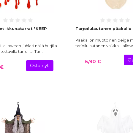
et ikkunatarrat "KEEP
Tarjoilulautanen pääkallo
Pääkallon muotoinen beige m
Halloween-juhlasi näilä hurjilla
tarjoilulautanen vaikka Hallow
tettavilla tarroilla. Tarr…
Os
5,90 €
Osta nyt!
 €