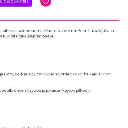
ää ostoskoriin
iheisia painomuottia. Muoteilla teet niin 6 cm halkaisijaltaan
ia kuvioita pikkuleipien päälle.
ja 6 cm, korkeus 2,2 cm. Kuviomuottien koko: halkaisija 3 cm,
vedellä ennen käyttöä ja jokaisen käytön jälkeen.