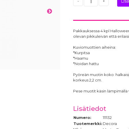
Lis
-
+
Pakkauksessa 4 kpl Halloween-a
olevan pikkuleivän että erilais
Kuviomuottien aiheina:
*Kurpitsa
*Haamu
*Noidan hattu
Pyöreän muotin koko: halkaisi
korkeus 2,2 cm.
Pese muotit käsin lämpimällä 
Lisätiedot
Numero:
111132
Tuotemerkki:
Decora