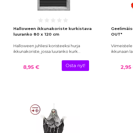
Halloween ikkunakoriste kurkistava
Geelimäis
luuranko 80 x 120 cm
OUT"
Halloween juhliesi koristeeksi hurja
Viimeistele 
ikkunakoriste, jossa luuranko kurk…
ikkunaan lai
Osta nyt!
8,95 €
2,95