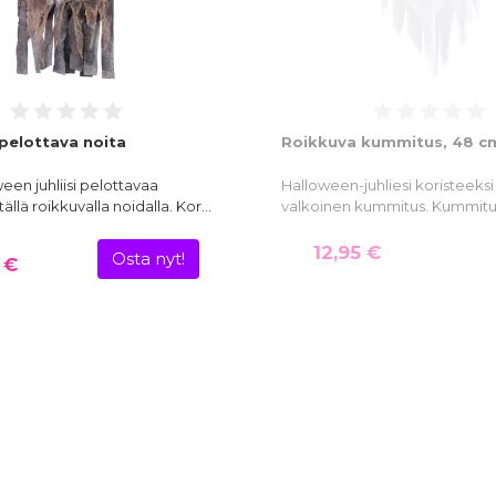
pelottava noita
Roikkuva kummitus, 48 c
een juhliisi pelottavaa
Halloween-juhliesi koristeeksi
ällä roikkuvalla noidalla. Kor…
valkoinen kummitus. Kummitu
12,95 €
Osta nyt!
 €