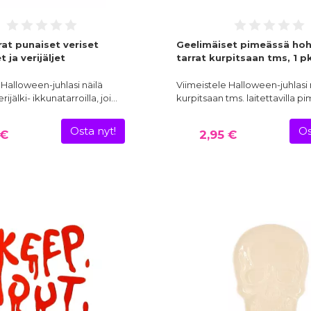
at punaiset veriset
Geelimäiset pimeässä ho
 ja verijäljet
tarrat kurpitsaan tms, 1 p
 Halloween-juhlasi näilä
Viimeistele Halloween-juhlasi nä
rijälki- ikkunatarroilla, joi…
kurpitsaan tms. laitettavilla p
Osta nyt!
Os
 €
2,95 €