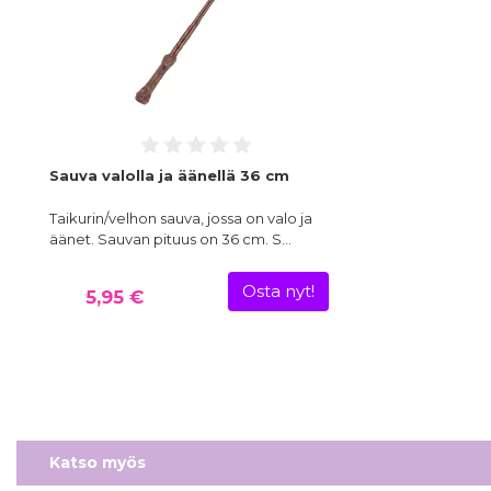
Sauva valolla ja äänellä 36 cm
Taikurin/velhon sauva, jossa on valo ja
äänet. Sauvan pituus on 36 cm. S…
Osta nyt!
5,95 €
Katso myös