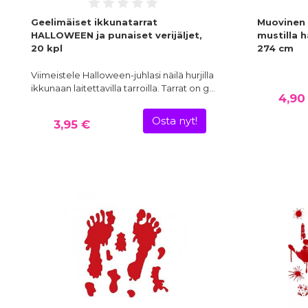
Geelimäiset ikkunatarrat
Muovinen 
HALLOWEEN ja punaiset verijäljet,
mustilla h
20 kpl
274 cm
Viimeistele Halloween-juhlasi näilä hurjilla
ikkunaan laitettavilla tarroilla. Tarrat on g…
4,90
Osta nyt!
3,95 €