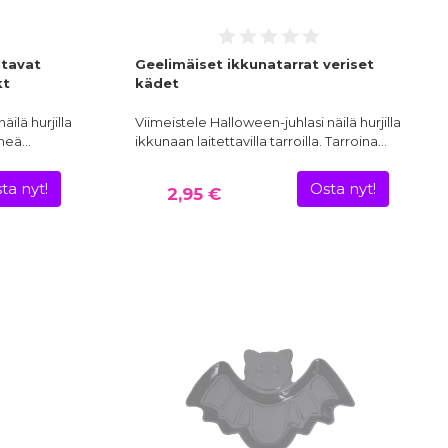
htavat
Geelimäiset ikkunatarrat veriset
kt
kädet
ilä hurjilla
Viimeistele Halloween-juhlasi näilä hurjilla
imeä…
ikkunaan laitettavilla tarroilla. Tarroina…
ta nyt!
Osta nyt!
2,95 €