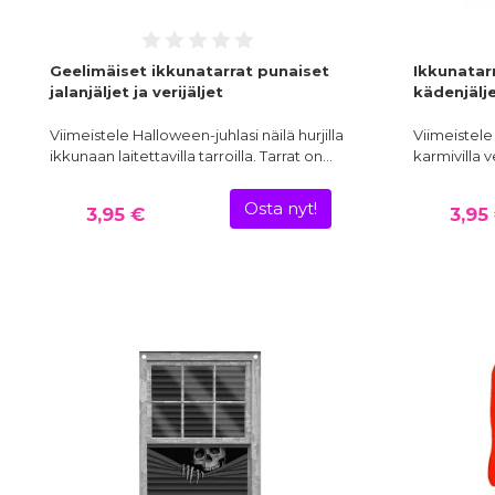
Geelimäiset ikkunatarrat punaiset
Ikkunatarr
jalanjäljet ja verijäljet
kädenjäljet
Viimeistele Halloween-juhlasi näilä hurjilla
Viimeistele
ikkunaan laitettavilla tarroilla. Tarrat on…
karmivilla ve
Osta nyt!
3,95 €
3,95