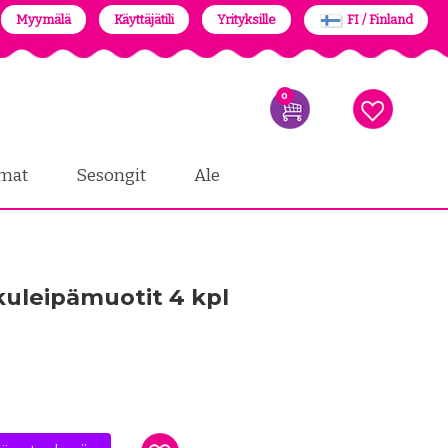
Myymälä
Käyttäjätili
Yrityksille
FI / Finland
0
mat
Sesongit
Ale
kuleipämuotit 4 kpl