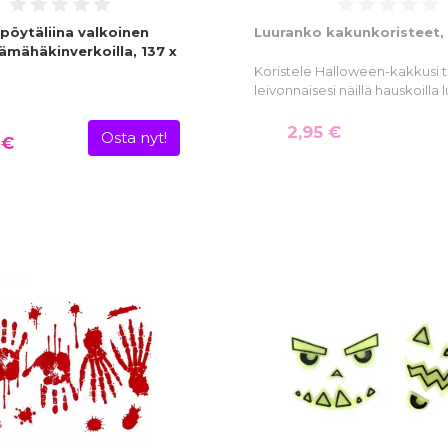
pöytäliina valkoinen
Luuranko kakunkoristeet, 
ämähäkinverkoilla, 137 x
Koristele Halloween-kakkusi 
leivonnaisesi näillä hauskoilla
2,95 €
Osta nyt!
 €