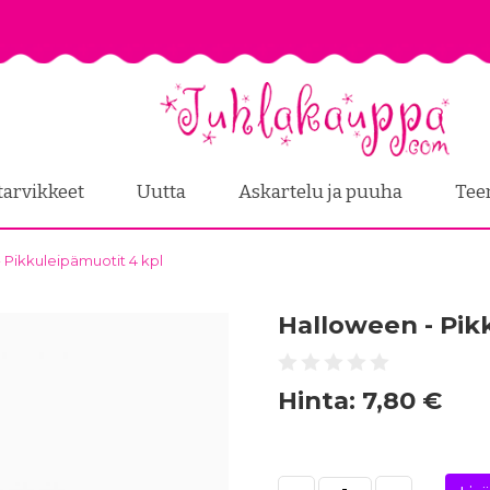
tarvikkeet
Uutta
Askartelu ja puuha
Tee
 Pikkuleipämuotit 4 kpl
Halloween - Pik
Hinta:
7,80 €