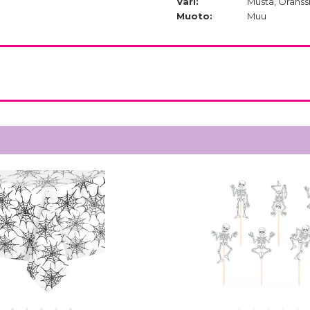
Väri:
Musta, Oranssi,
Muoto:
Muu