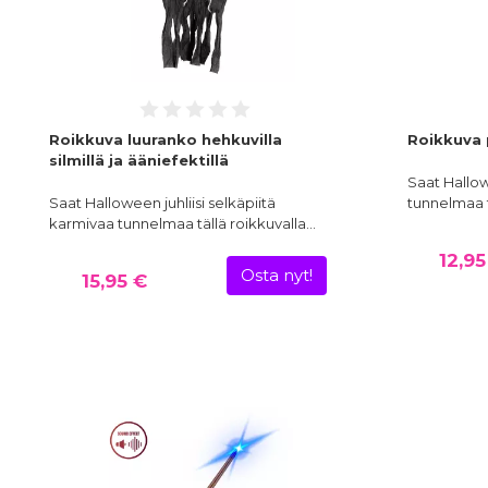
Roikkuva luuranko hehkuvilla
Roikkuva 
silmillä ja ääniefektillä
Saat Hallow
Saat Halloween juhliisi selkäpiitä
tunnelmaa t
karmivaa tunnelmaa tällä roikkuvalla…
12,95
Osta nyt!
15,95 €