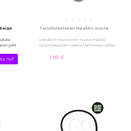
 beige
Tarjoilulautanen lepakko musta
atala
Lepakon muotoinen musta matala
een-juhli…
tarjoilulautanen vaikka Halloween-juhlie…
1,95 €
ta nyt!