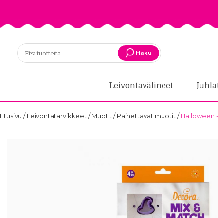
Haku
Leivontavälineet
Juhla
Etusivu
/
Leivontatarvikkeet
/
Muotit
/
Painettavat muotit
/
Halloween -