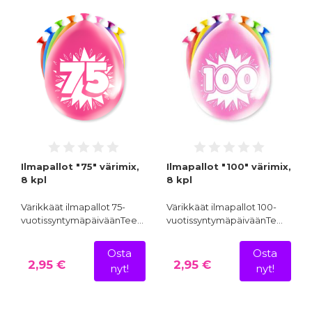
Ilmapallot "75" värimix,
Ilmapallot "100" värimix,
8 kpl
8 kpl
Värikkäät ilmapallot 75-
Värikkäät ilmapallot 100-
vuotissyntymäpäiväänTee…
vuotissyntymäpäiväänTe…
Osta
Osta
2,95 €
2,95 €
nyt!
nyt!