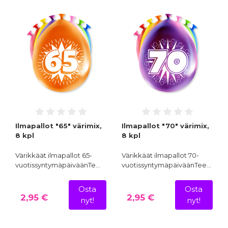
Ilmapallot "65" värimix,
Ilmapallot "70" värimix,
8 kpl
8 kpl
Värikkäät ilmapallot 65-
Värikkäät ilmapallot 70-
vuotissyntymäpäiväänTe…
vuotissyntymäpäiväänTee…
Osta
Osta
2,95 €
2,95 €
nyt!
nyt!