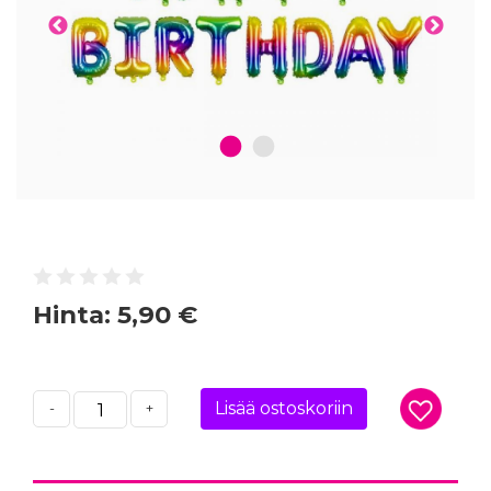
1
2
Hinta:
5,90 €
Lisää ostoskoriin
-
+