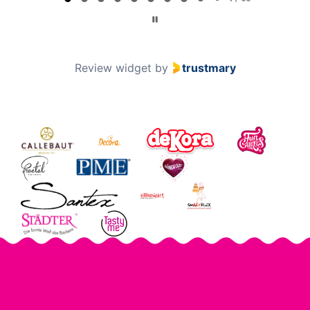
Page 2 of 60
2 / 60
Review widget
by
trustmary