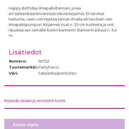
Happy Birthday ilmapallobanneri, jossa
eri sateenkaarenväreissä olevia kirjaimia. Et tarvitse
heliumia, vaan voit täyttää tämän ilmalla eli tarvitset vain
ilmapallopumpun. Kirjaimet ovat n. 35 cm korkeita ja voit
ripustaa sen seinälle kuten bannerin. Bannerin pituus n. 3,4
m.
Lisätiedot
Numero:
110722
Tuotemerkki:
PartyDeco
Väri:
Sateenkaarenhohto
Kirjaudu sisään ja arvostele tuote.
Katso myös