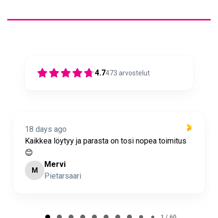
4.7
473
arvostelut
18 days ago
Nopea toimitus ja super asiakaspalvelua 🩷
Minna Lehto
ML