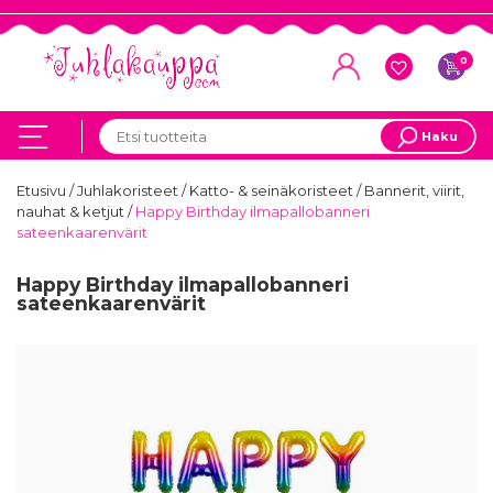
0
Haku
Etusivu
/
Juhlakoristeet
/
Katto- & seinäkoristeet
/
Bannerit, viirit,
nauhat & ketjut
/
Happy Birthday ilmapallobanneri
sateenkaarenvärit
Happy Birthday ilmapallobanneri
sateenkaarenvärit