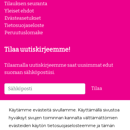
Tilauksen seuranta
Yleiset ehdot
Evästeasetukset
Tietosuojaseloste
Peruutuslomake
Tilaa uutiskirjeemme!
Tilaamalla uutiskirjeemme saat uusimmat edut
suoraan sähköpostiisi.
Tilaa
Seuraa meitä
Käytämme evästeitä sivullamme. Käyttämällä sivustoa
hyväksyt sivujen toiminnan kannalta välttämättömien
evästeiden käytön tietosuojaselosteemme ja tämän