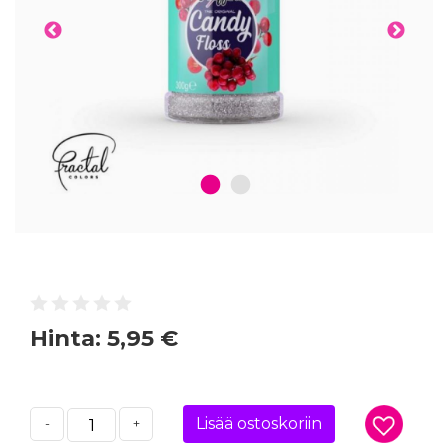
1
2
Hinta:
5,95 €
Lisää ostoskoriin
-
+