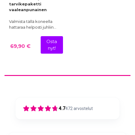
tarvikepaketti
vaaleanpunainen
Valmista tällä koneella
hattaraa helposti juhliin…
Osta
69,90 €
nyt!
4.7
472
arvostelut