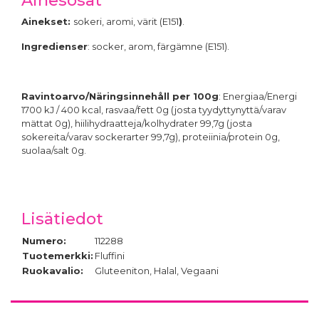
Ainekset:
sokeri, aromi, värit (E151
)
.
Ingredienser
: socker, arom, färgämne (E151).
Ravintoarvo/Näringsinnehåll per 100g
: Energiaa/Energi
1700 kJ / 400 kcal, rasvaa/fett 0g (josta tyydyttynyttä/varav
mättat 0g), hiilihydraatteja/kolhydrater 99,7g (josta
sokereita/varav sockerarter 99,7g), proteiinia/protein 0g,
suolaa/salt 0g.
Lisätiedot
Numero:
112288
Tuotemerkki:
Fluffini
Ruokavalio:
Gluteeniton, Halal, Vegaani