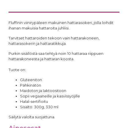
Fluffinin viinirypäleen makuinen hattarasokeri, jolla loihdit
ihanan makuisia hattaroita juhliisi.
Tarvitset hattaroiden tekoon vain hattarakoneen,
hattarasokerin ja hattaratikkuja.
Purkin sisällöstä saa tehtyä noin 10 hattaraa riippuen
hattarakoneesta ja hattaran koosta.
Tuote on:
Gluteeniton
Pähkinätön
Maidoton ja laktoositoon
Sopii vegaaneille ja kasvissyöjille
Halal-sertifioitu
Sisältö: 300g, 330 ml
Säilytä valolta suojattuna.
Ainesosat