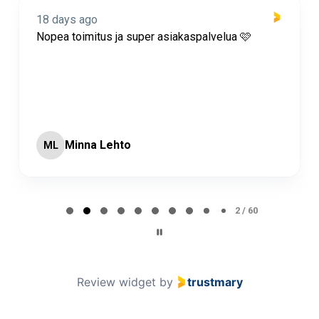
18 days ago
Nopea toimitus ja super asiakaspalvelua 🩷
Minna Lehto
ML
Page 2 of 60
2 / 60
Review widget
by
trustmary