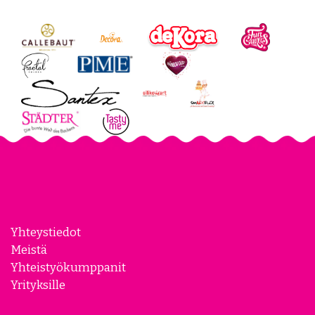
Yhteystiedot
Meistä
Yhteistyökumppanit
Yrityksille