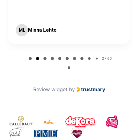
Minna Lehto
ML
Page 2 of 60
2 / 60
Review widget
by
trustmary