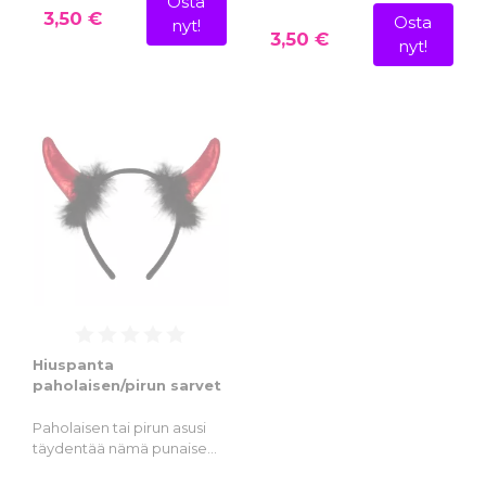
Osta
3,50 €
Osta
nyt!
3,50 €
nyt!
Hiuspanta
paholaisen/pirun sarvet
Paholaisen tai pirun asusi
täydentää nämä punaise…