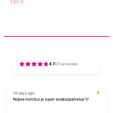
3,50 €
4.7
473
arvostelut
18 days ago
Nopea toimitus ja super asiakaspalvelua 🩷