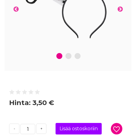
1
2
3
Hinta:
3,50 €
Lisää ostoskoriin
-
+