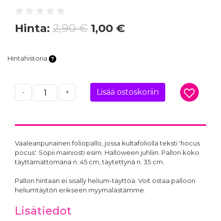
Hinta:
2,90 €
1,00 €
Hintahistoria
Lisää ostoskoriin
-
+
Vaaleanpunainen foliopallo, jossa kultafoliolla teksti 'hocus
pocus'. Sopii mainiosti esim. Halloween juhliin. Pallon koko
täyttämättömänä n. 45 cm, täytettynä n. 35 cm.
Pallon hintaan ei sisälly helium-täyttöä. Voit ostaa palloon
heliumtäytön erikseen myymälästämme.
Lisätiedot