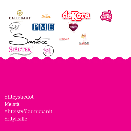
Review widget
by
trustmary
Yhteystiedot
Meistä