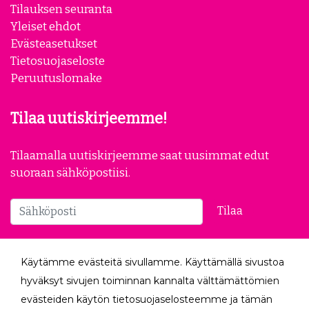
Yhteistyökumppanit
Yrityksille
Tilauksen seuranta
Yleiset ehdot
Evästeasetukset
Tietosuojaseloste
Peruutuslomake
Tilaa uutiskirjeemme!
Tilaamalla uutiskirjeemme saat uusimmat edut
suoraan sähköpostiisi.
Käytämme evästeitä sivullamme. Käyttämällä sivustoa
Tilaa
hyväksyt sivujen toiminnan kannalta välttämättömien
evästeiden käytön tietosuojaselosteemme ja tämän