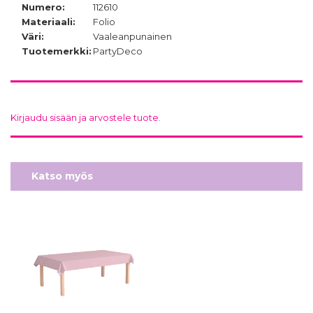
Numero:
112610
Materiaali:
Folio
Väri:
Vaaleanpunainen
Tuotemerkki:
PartyDeco
Kirjaudu sisään ja arvostele tuote.
Katso myös