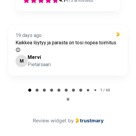
4.7
473
arvostelut
19 days ago
 tosi nopea toimitus
Nopea toimitus ja super asiakas
Minna Lehto
ML
Page 2 of 60
2 / 60