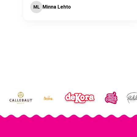
Minna Lehto
ML
Page 2 of 60