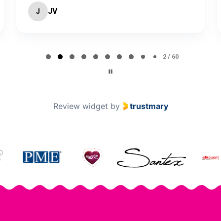
JV
J
2 / 60
Review widget
by
trustmary