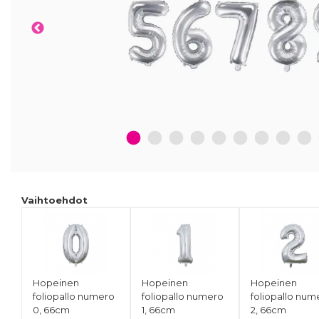
1
2
3
4
5
6
7
8
9
Vaihtoehdot
Hopeinen
Hopeinen
Hopeinen
foliopallo numero
foliopallo numero
foliopallo num
0, 66cm
1, 66cm
2, 66cm