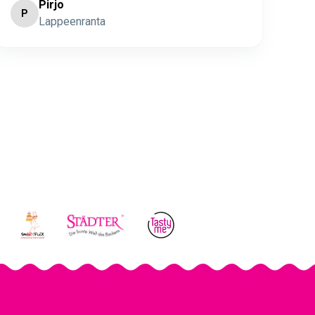
Pirjo
P
K
Lappeenranta