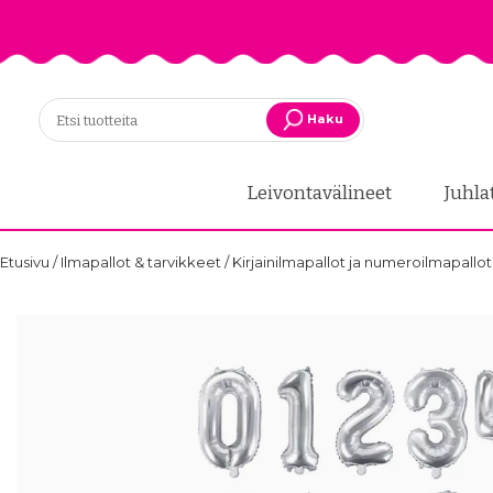
Haku
Leivontavälineet
Juhla
Etusivu
/
Ilmapallot & tarvikkeet
/
Kirjainilmapallot ja numeroilmapallo