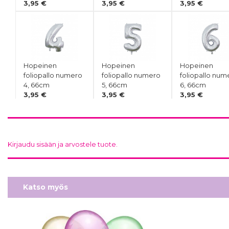
3,95 €
3,95 €
3,95 €
Hopeinen
Hopeinen
Hopeinen
foliopallo numero
foliopallo numero
foliopallo num
4, 66cm
5, 66cm
6, 66cm
3,95 €
3,95 €
3,95 €
Kirjaudu sisään ja arvostele tuote.
Hopeinen
Hopeinen
foliopallo numero
foliopallo numero
8, 66cm
9, 66cm
3,95 €
3,95 €
Katso myös