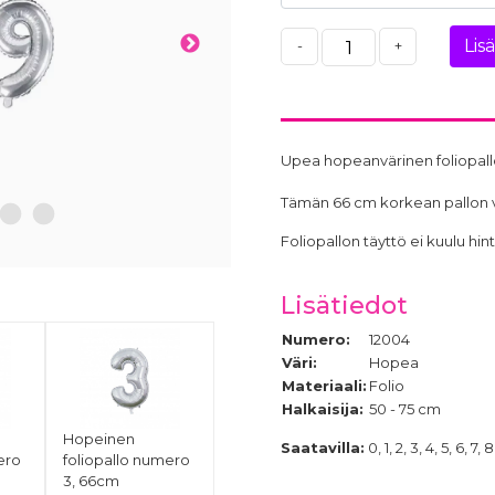
Lis
-
+
Upea hopeanvärinen foliopall
Tämän 66 cm korkean pallon voi 
10
11
Foliopallon täyttö ei kuulu h
Lisätiedot
Numero:
12004
Väri:
Hopea
Materiaali:
Folio
Halkaisija:
50 - 75 cm
Hopeinen
Saatavilla:
0, 1, 2, 3, 4, 5, 6, 7, 8
ero
foliopallo numero
3, 66cm