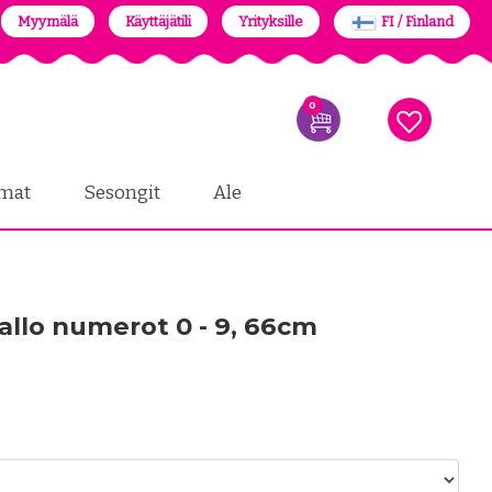
Myymälä
Käyttäjätili
Yrityksille
FI / Finland
0
mat
Sesongit
Ale
allo numerot 0 - 9, 66cm