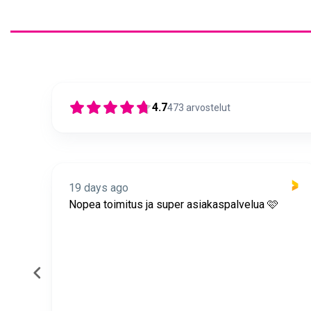
4.7
473
arvostelut
19 days ago
itus
Nopea toimitus ja super asiakaspalvelua 🩷