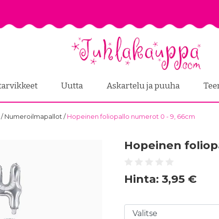
tarvikkeet
Uutta
Askartelu ja puuha
Tee
t
/
Numeroilmapallot
/
Hopeinen foliopallo numerot 0 - 9, 66cm
Hopeinen foliop
Hinta:
3,95 €