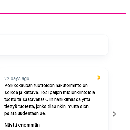
22 days ago
22 
Verkkokaupan tuotteiden hakutoiminto on
Hyv
selkeä ja kattava. Tosi paljon mielenkiintoisia
asia
tuotteita saatavana! Olin hankkimassa yhtä
joho
tiettyä tuotetta, jonka tilasinkin, mutta aion
palata uudestaan se...
Näytä enemmän