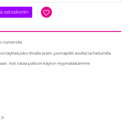
ää ostoskoriin
o numerolla
täyttää joko ilmalla (esim. juomapillin avulla) tai heliumilla.
intaan. Voit ostaa palloon käytön myymälästämme.
, 9