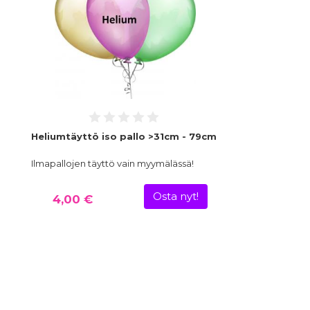
Heliumtäyttö iso pallo >31cm - 79cm
Ilmapallojen täyttö vain myymälässä!
Osta nyt!
4,00 €