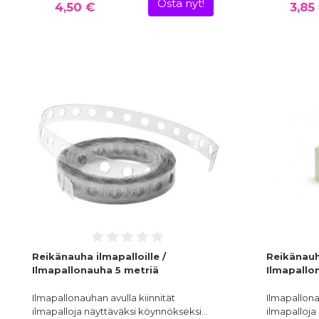
Osta nyt!
4,50 €
3,85
Reikänauha ilmapalloille /
Reikänauha
Ilmapallonauha 5 metriä
Ilmapallo
Ilmapallonauhan avulla kiinnität
Ilmapallona
ilmapalloja näyttäväksi köynnökseksi…
ilmapalloja