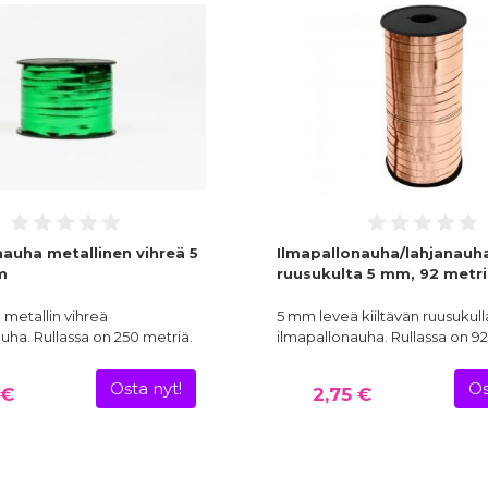
nauha metallinen vihreä 5
Ilmapallonauha/lahjanauha
m
ruusukulta 5 mm, 92 metr
metallin vihreä
5 mm leveä kiiltävän ruusukull
uha. Rullassa on 250 metriä.
ilmapallonauha. Rullassa on 9
Osta nyt!
Os
 €
2,75 €