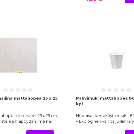
asliina mattahopea 25 x 25
Pahvimuki mattahopea 80
l
kpl
ahopeiset servietit 25 x 25 cm,
Hopeiset kertakäyttömukit 80 
istele juhlapöydän ilme näil…
– Ekologinen valinta juhliinTarj