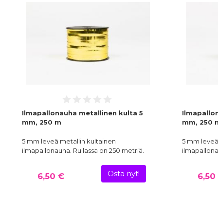
Ilmapallonauha metallinen kulta 5
Ilmapallo
mm, 250 m
mm, 250 
5 mm leveä metallin kultainen
5 mm leveä 
ilmapallonauha. Rullassa on 250 metriä.
ilmapallona
Osta nyt!
6,50 €
6,50