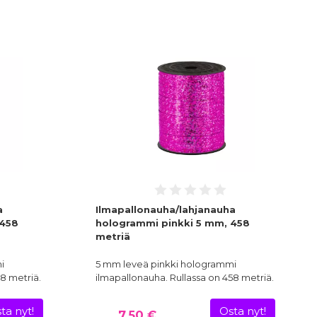
a
Ilmapallonauha/lahjanauha
 458
hologrammi pinkki 5 mm, 458
metriä
i
5 mm leveä pinkki hologrammi
58 metriä.
ilmapallonauha. Rullassa on 458 metriä.
ta nyt!
Osta nyt!
7,50 €