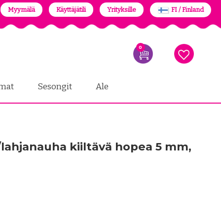
Myymälä
Käyttäjätili
Yrityksille
FI / Finland
0
mat
Sesongit
Ale
lahjanauha kiiltävä hopea 5 mm,