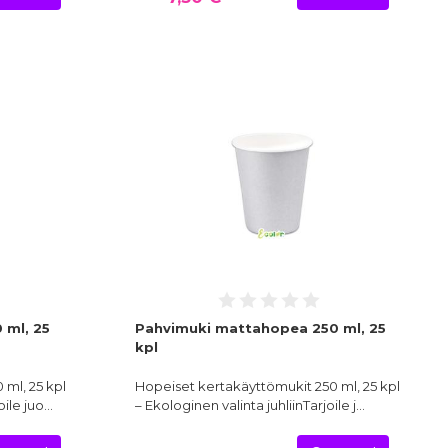
 ml, 25
Pahvimuki mattahopea 250 ml, 25
kpl
ml, 25 kpl
Hopeiset kertakäyttömukit 250 ml, 25 kpl
oile juo…
– Ekologinen valinta juhliinTarjoile j…