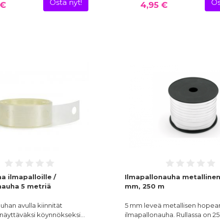
Osta nyt!
Os
 €
4,95 €
 ilmapalloille /
Ilmapallonauha metalline
nauha 5 metriä
mm, 250 m
uhan avulla kiinnität
5 mm leveä metallisen hopea
 näyttäväksi köynnökseksi…
ilmapallonauha. Rullassa on 2