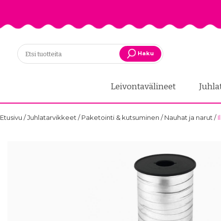
Haku
Leivontavälineet
Juhla
Etusivu
/
Juhlatarvikkeet
/
Paketointi & kutsuminen
/
Nauhat ja narut
/
I