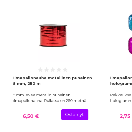
Ilmapallonauha metallinen punainen
Ilmapallo
5 mm, 250 m
hologrammi
5 mm leveä metallin punainen
Pakkauksess
ilmapallonauha. Rullassa on 250 metriä.
hologrammis
Osta nyt!
6,50 €
2,75