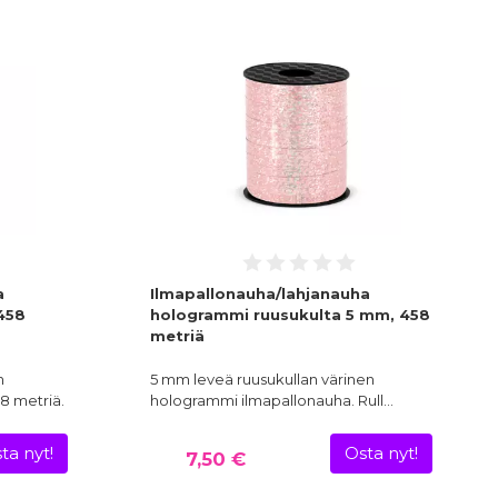
a
Ilmapallonauha/lahjanauha
458
hologrammi ruusukulta 5 mm, 458
metriä
n
5 mm leveä ruusukullan värinen
58 metriä.
hologrammi ilmapallonauha. Rull…
ta nyt!
Osta nyt!
7,50 €