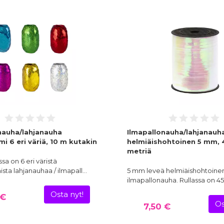
nauha/lahjanauha
Ilmapallonauha/lahjanauh
 6 eri väriä, 10 m kutakin
helmiäishohtoinen 5 mm, 
metriä
a on 6 eri väristä
ta lahjanauhaa / ilmapall…
5 mm leveä helmiäishohtoine
ilmapallonauha. Rullassa on 4
Osta nyt!
 €
Os
7,50 €