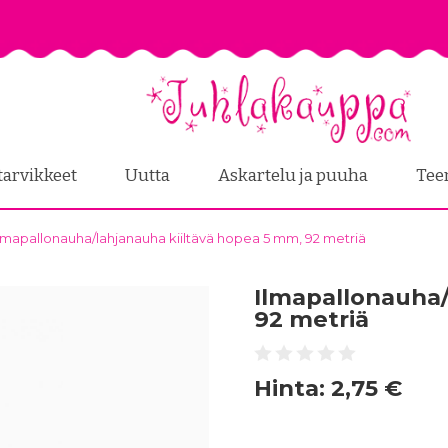
tarvikkeet
Uutta
Askartelu ja puuha
Tee
lmapallonauha/lahjanauha kiiltävä hopea 5 mm, 92 metriä
Ilmapallonauha/
92 metriä
Hinta:
2,75 €