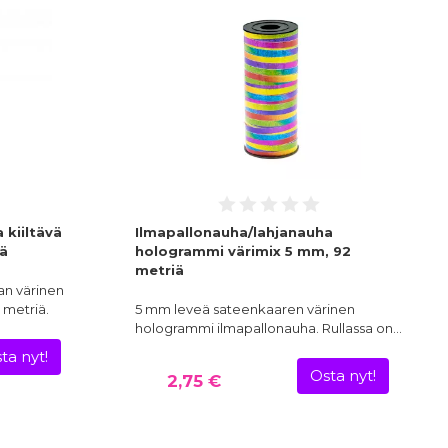
 kiiltävä
Ilmapallonauha/lahjanauha
iä
hologrammi värimix 5 mm, 92
metriä
an värinen
2 metriä.
5 mm leveä sateenkaaren värinen
hologrammi ilmapallonauha. Rullassa on…
ta nyt!
Osta nyt!
2,75 €