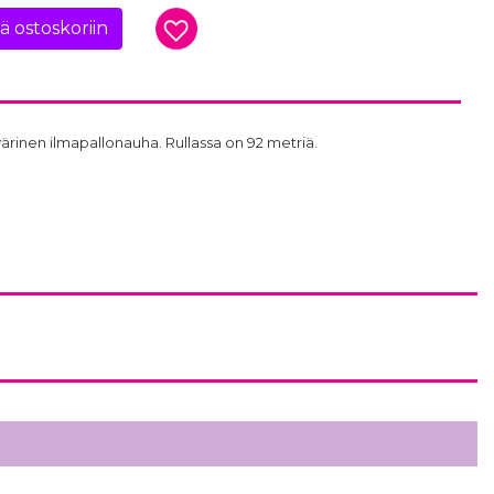
ää ostoskoriin
ärinen ilmapallonauha. Rullassa on 92 metriä.