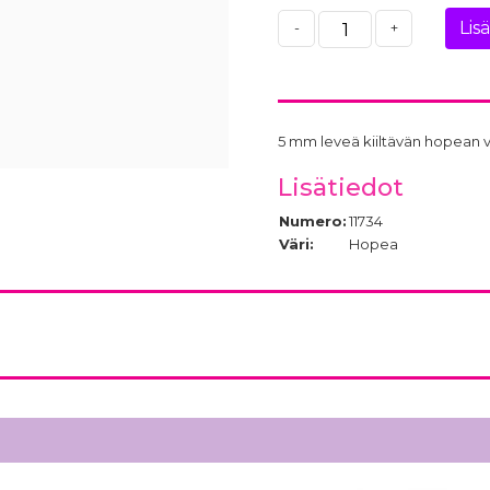
Lis
-
+
5 mm leveä kiiltävän hopean v
Lisätiedot
Numero:
11734
Väri:
Hopea