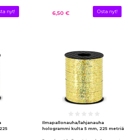
ta nyt!
Osta nyt!
6,50 €
a
Ilmapallonauha/lahjanauha
225
hologrammi kulta 5 mm, 225 metriä