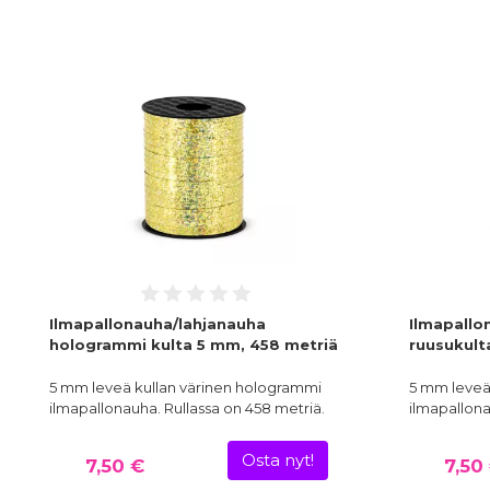
Ilmapallonauha/lahjanauha
Ilmapallo
hologrammi kulta 5 mm, 458 metriä
ruusukult
5 mm leveä kullan värinen hologrammi
5 mm leveä
ilmapallonauha. Rullassa on 458 metriä.
ilmapallona
Osta nyt!
7,50 €
7,50