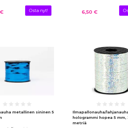
Osta nyt!
Os
 €
6,50 €
nauha metallinen sininen 5
Ilmapallonauha/lahjanauh
m
hologrammi hopea 5 mm, 
metriä