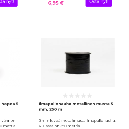
ta nyt!
Osta nyt!
6,95 €
n hopea 5
Ilmapallonauha metallinen musta 5
mm, 250 m
nvärinen
5 mm leveä metallimusta ilmapallonauha.
50 metriä.
Rullassa on 250 metriä.