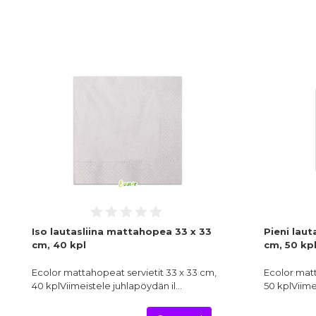
Iso lautasliina mattahopea 33 x 33
Pieni laut
cm, 40 kpl
cm, 50 kp
Ecolor mattahopeat servietit 33 x 33 cm,
Ecolor matt
40 kplViimeistele juhlapöydän il…
50 kplViime