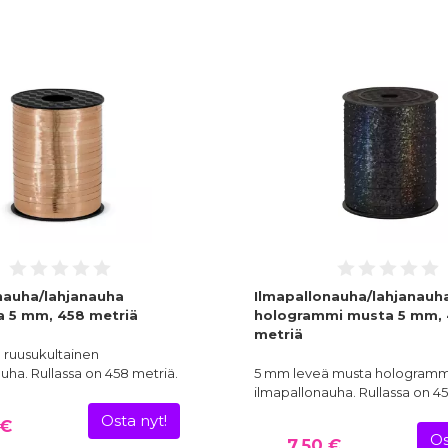
nauha/lahjanauha
Ilmapallonauha/lahjanauh
a 5 mm, 458 metriä
hologrammi musta 5 mm,
metriä
 ruusukultainen
uha. Rullassa on 458 metriä.
5 mm leveä musta hologramm
ilmapallonauha. Rullassa on 4
Osta nyt!
 €
Os
7,50 €