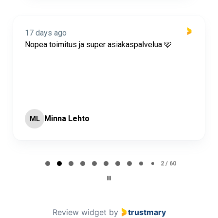
17 days ago
Nopea toimitus ja super asiakaspalvelua 🩷
Minna Lehto
ML
Page 2 of 60
2 / 60
Review widget
by
trustmary