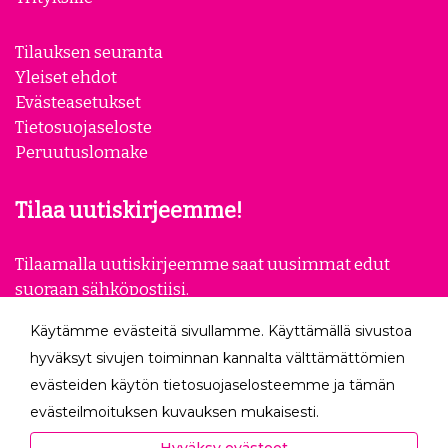
Tilauksen seuranta
Yleiset ehdot
Evästeasetukset
Tietosuojaseloste
Peruutuslomake
Tilaa uutiskirjeemme!
Tilaamalla uutiskirjeemme saat uusimmat edut
suoraan sähköpostiisi.
Käytämme evästeitä sivullamme. Käyttämällä sivustoa
Tilaa
hyväksyt sivujen toiminnan kannalta välttämättömien
evästeiden käytön tietosuojaselosteemme ja tämän
Seuraa meitä
evästeilmoituksen kuvauksen mukaisesti.
Hyväksyessäsi analytiikka- ja markkinointievästeet