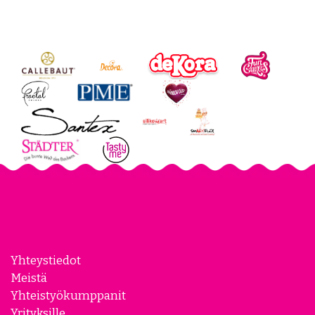
Yhteystiedot
Meistä
Yhteistyökumppanit
Yrityksille