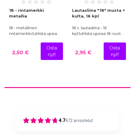
18 - rintamerkki
Lautasliina "18" musta +
metallia
kulta, 16 kpl
18 - metallinen
18 v. lautasliina - 16
rintamerkkiJuhlista upea…
kplJuhlista upeaa 18-vuot…
Osta
Osta
2,50 €
2,95 €
nyt!
nyt!
4.7
472
arvostelut