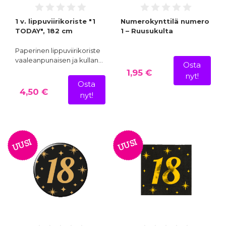
1 v. lippuviirikoriste "1
Numerokynttilä numero
TODAY", 182 cm
1 – Ruusukulta
Paperinen lippuviirikoriste
vaaleanpunaisen ja kullan…
Osta
1,95 €
nyt!
Osta
4,50 €
nyt!
UUSI
UUSI