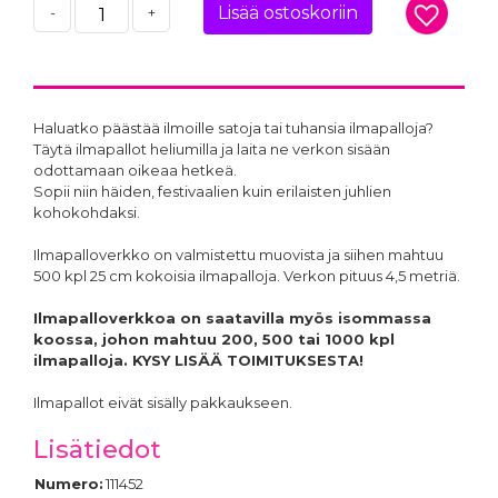
Lisää ostoskoriin
-
+
Haluatko päästää ilmoille satoja tai tuhansia ilmapalloja?
Täytä ilmapallot heliumilla ja laita ne verkon sisään
odottamaan oikeaa hetkeä.
Sopii niin häiden, festivaalien kuin erilaisten juhlien
kohokohdaksi.
Ilmapalloverkko on valmistettu muovista ja siihen mahtuu
500 kpl 25 cm kokoisia ilmapalloja. Verkon pituus 4,5 metriä.
Ilmapalloverkkoa on saatavilla myös isommassa
koossa, johon mahtuu 200, 500 tai 1000 kpl
ilmapalloja. KYSY LISÄÄ TOIMITUKSESTA!
Ilmapallot eivät sisälly pakkaukseen.
Lisätiedot
Numero:
111452