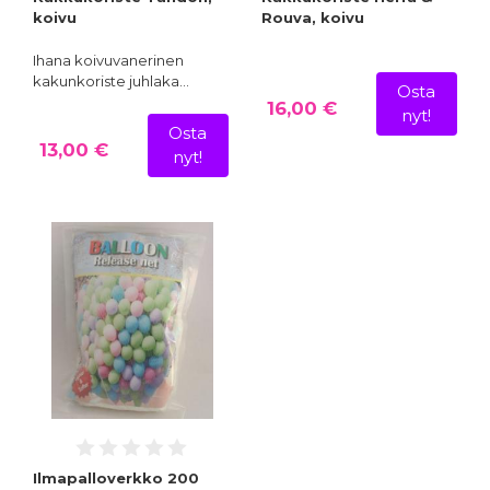
koivu
Rouva, koivu
Ihana koivuvanerinen
kakunkoriste juhlaka…
Osta
16,00 €
nyt!
Osta
13,00 €
nyt!
Ilmapalloverkko 200