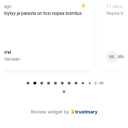
21 days ago
Nopea toimitus ja super asiakaspalvelua 🩷
Minna Lehto
ML
Page 2 of 60
2 / 60
Review widget
by
trustmary