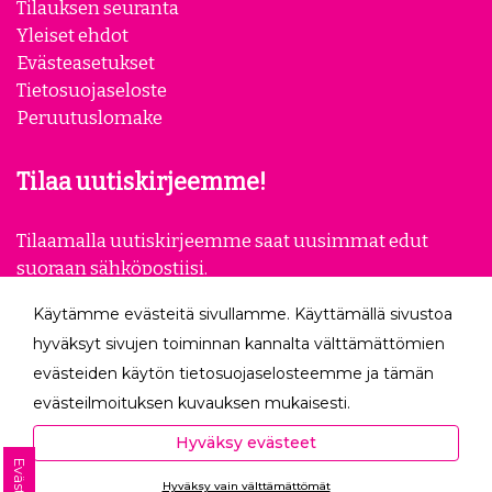
Tilauksen seuranta
Yleiset ehdot
Evästeasetukset
Tietosuojaseloste
Peruutuslomake
Tilaa uutiskirjeemme!
Tilaamalla uutiskirjeemme saat uusimmat edut
suoraan sähköpostiisi.
Käytämme evästeitä sivullamme. Käyttämällä sivustoa
Tilaa
hyväksyt sivujen toiminnan kannalta välttämättömien
evästeiden käytön tietosuojaselosteemme ja tämän
Seuraa meitä
evästeilmoituksen kuvauksen mukaisesti.
Hyväksyessäsi analytiikka- ja markkinointievästeet
Hyväksy evästeet
autat meitä mittaamaan ja analysoimaan
Evästeet
Hyväksy vain välttämättömät