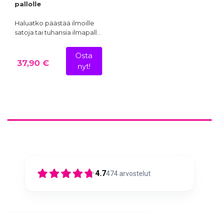
pallolle
Haluatko päästää ilmoille
satoja tai tuhansia ilmapall…
Osta
37,90 €
nyt!
4.7
474
arvostelut