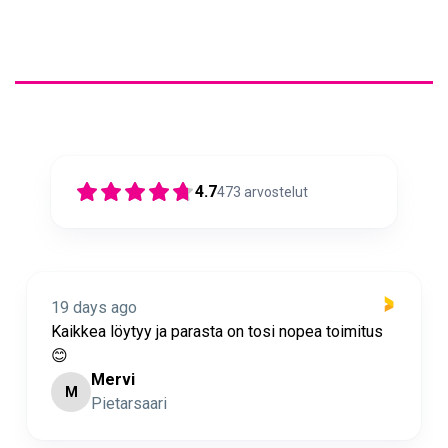
4.7
473
arvostelut
19 days ago
sta on tosi nopea toimitus
Nopea toimitus ja super as