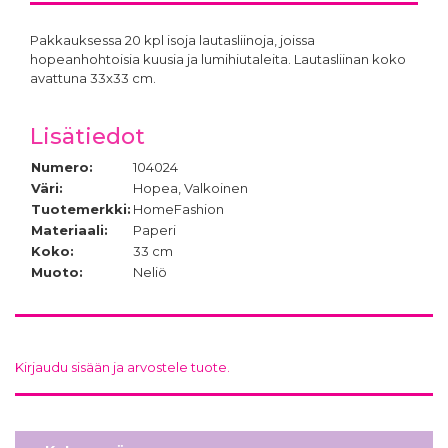
Pakkauksessa 20 kpl isoja lautasliinoja, joissa
hopeanhohtoisia kuusia ja lumihiutaleita. Lautasliinan koko
avattuna 33x33 cm.
Lisätiedot
Numero:
104024
Väri:
Hopea, Valkoinen
Tuotemerkki:
HomeFashion
Materiaali:
Paperi
Koko:
33 cm
Muoto:
Neliö
Kirjaudu sisään ja arvostele tuote.