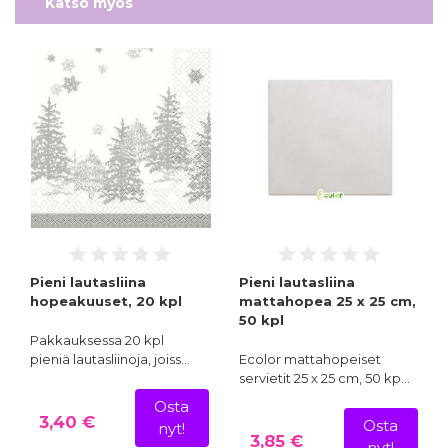
Katso myös
Pieni lautasliina
Pieni lautasliina
hopeakuuset, 20 kpl
mattahopea 25 x 25 cm,
50 kpl
Pakkauksessa 20 kpl
pieniä lautasliinoja, joiss…
Ecolor mattahopeiset
servietit 25 x 25 cm, 50 kp…
Osta
3,40 €
Osta
nyt!
3,85 €
nyt!