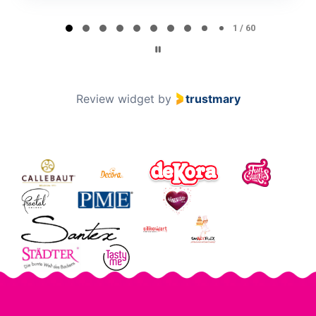
Minna Lehto
ML
Page 2 of 60
2 / 60
Review widget
by
trustmary