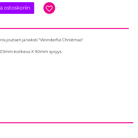
ää ostoskoriin
unis joutsen ja teksti "Wonderful Christmas".
 203mm korkeus X 90mm syvyys.