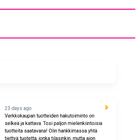
23 days ago
23 
Verkkokaupan tuotteiden hakutoiminto on
Hyv
selkeä ja kattava. Tosi paljon mielenkiintoisia
asia
tuotteita saatavana! Olin hankkimassa yhtä
joho
tiettyä tuotetta, jonka tilasinkin, mutta aion