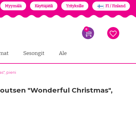
Myymälä
Käyttäjätili
Yrityksille
FI / Finland
0
mat
Sesongit
Ale
s", pieni
 joutsen "Wonderful Christmas",