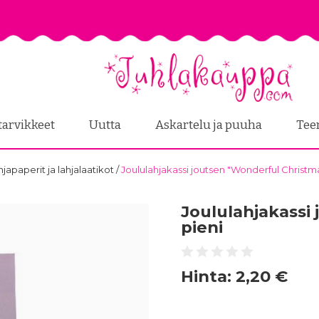
tarvikkeet
Uutta
Askartelu ja puuha
Tee
ahjapaperit ja lahjalaatikot
/
Joululahjakassi joutsen "Wonderful Christma
Joululahjakassi
pieni
Hinta:
2,20 €