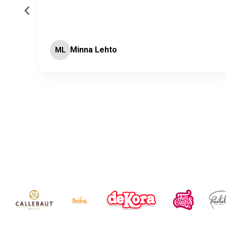
Minna Lehto
ML
Page 2 of 60