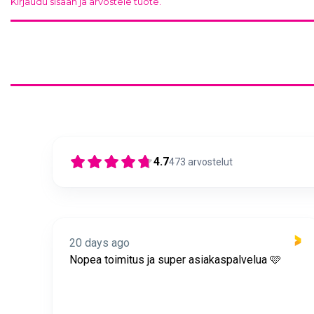
Kirjaudu sisään ja arvostele tuote.
4.7
473
arvostelut
20 days ago
itus
Nopea toimitus ja super asiakaspalvelua 🩷