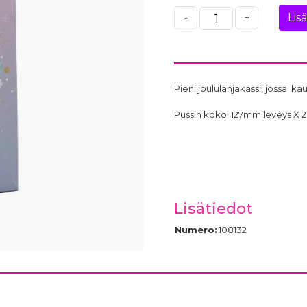
Lis
-
+
Pieni joululahjakassi, jossa ka
Pussin koko: 127mm leveys X
Lisätiedot
Numero:
108132