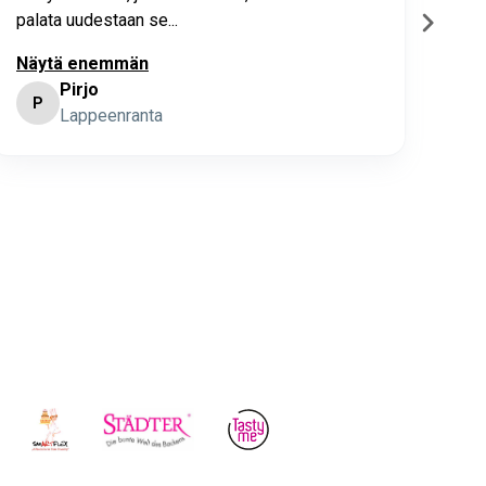
palata uudestaan se...
Näytä enemmän
Pirjo
P
K
Lappeenranta