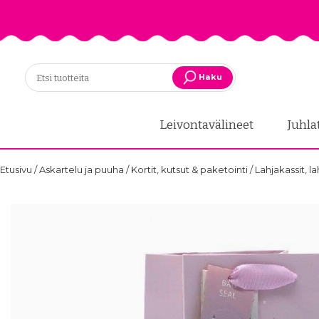
Haku
Leivontavälineet
Juhla
Etusivu
/
Askartelu ja puuha
/
Kortit, kutsut & paketointi
/
Lahjakassit, l