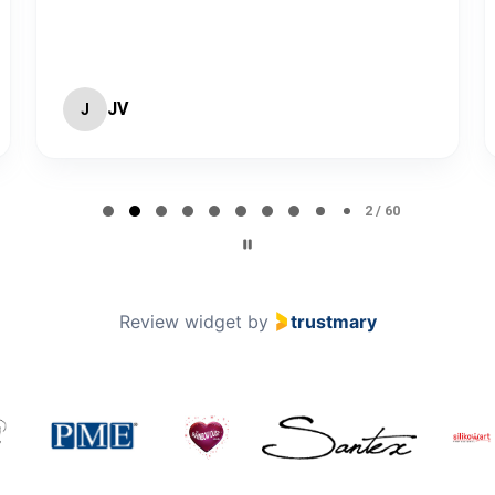
JV
J
2 / 60
Review widget
by
trustmary