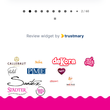
Page 2 of 60
2 / 60
Review widget
by
trustmary