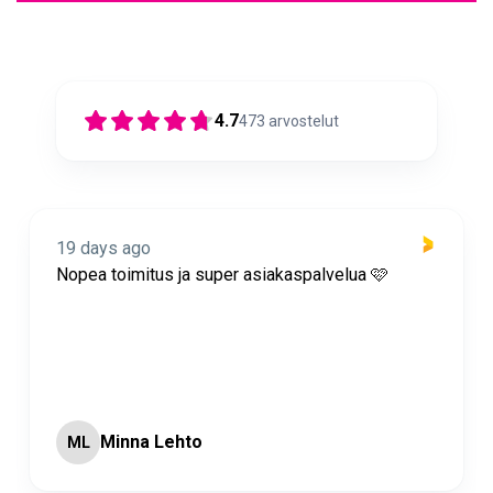
4.7
473
arvostelut
19 days ago
Nopea toimitus ja super asiakaspalvelua 🩷
Minna Lehto
ML