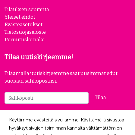
Meistä
Yhteistyökumppanit
Yrityksille
Tilauksen seuranta
Yleiset ehdot
Evästeasetukset
Tietosuojaseloste
Peruutuslomake
Tilaa uutiskirjeemme!
Tilaamalla uutiskirjeemme saat uusimmat edut
suoraan sähköpostiisi.
Käytämme evästeitä sivullamme. Käyttämällä sivustoa
Tilaa
hyväksyt sivujen toiminnan kannalta välttämättömien