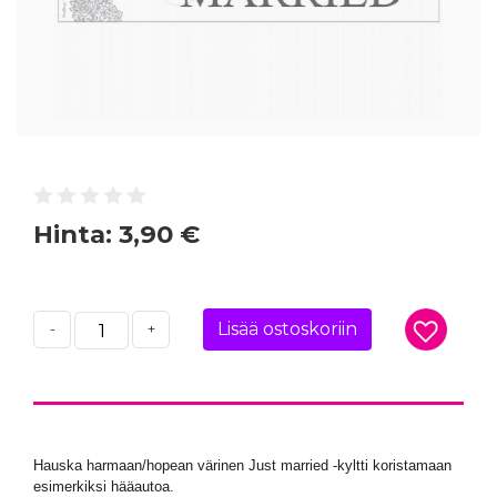
Hinta:
3,90 €
Lisää ostoskoriin
-
+
Hauska harmaan/hopean värinen Just married -kyltti koristamaan
esimerkiksi hääautoa.