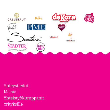
Review widget
by
trustmary
Yhteystiedot