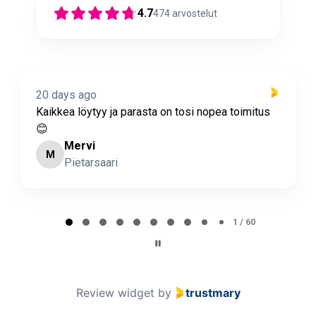
4.7
474
arvostelut
 days ago
21 da
ikkea löytyy ja parasta on tosi nopea toimitus
Nopea 

Mervi
M
ML
Pietarsaari
Page 2 of 60
2 / 60