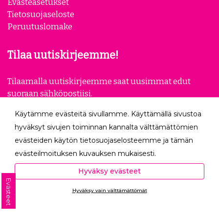
Evästeasetukset
Tietosuojaseloste
Peruutuslomake
Tilaa uutiskirjeemme!
Tilaamalla uutiskirjeemme saat uusimmat edut
suoraan sähköpostiisi.
Käytämme evästeitä sivullamme. Käyttämällä sivustoa
Tilaa
hyväksyt sivujen toiminnan kannalta välttämättömien
evästeiden käytön tietosuojaselosteemme ja tämän
Seuraa meitä
evästeilmoituksen kuvauksen mukaisesti.
Hyväksyessäsi analytiikka- ja markkinointievästeet
Hyväksy evästeet
autat meitä mittaamaan ja analysoimaan
Evästeet
Hyväksy vain välttämättömät
verkkosivumme toimintaa ja käyttöä (Analytiikka ja
Ota yhteyttä
tilastot) sekä tarjoamaan sinulle sinua itseäsi