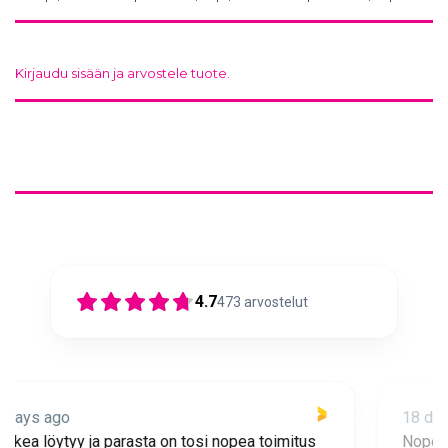
Kirjaudu sisään ja arvostele tuote.
4.7
473
arvostelut
18 days ago
Nopea toimitus ja super asiakaspalvelua 🩷