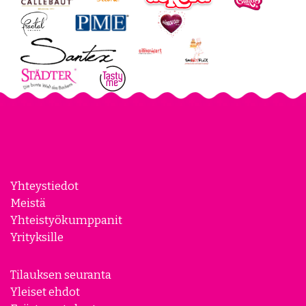
Yhteystiedot
Meistä
Yhteistyökumppanit
Yrityksille
Tilauksen seuranta
Yleiset ehdot