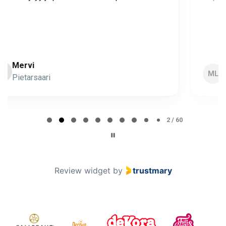
Minna Lehto
ML
Page 2 of 60
2 / 60
Review widget
by
trustmary