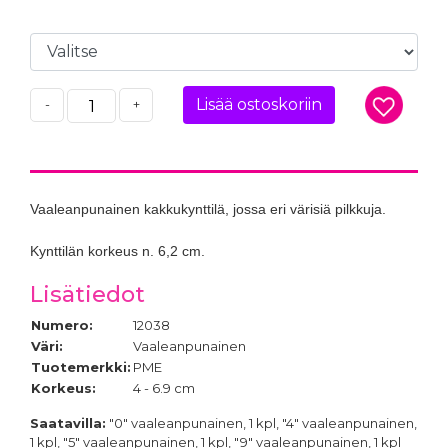
2,90 €
Lisää ostoskoriin
-
+
Vaaleanpunainen kakkukynttilä, jossa eri värisiä pilkkuja.
Kynttilän korkeus n. 6,2 cm.
Lisätiedot
Numero:
12038
Väri:
Vaaleanpunainen
Tuotemerkki:
PME
Korkeus:
4 - 6.9 cm
Saatavilla:
"0" vaaleanpunainen, 1 kpl, "4" vaaleanpunainen,
1 kpl, "5" vaaleanpunainen, 1 kpl, "9" vaaleanpunainen, 1 kpl