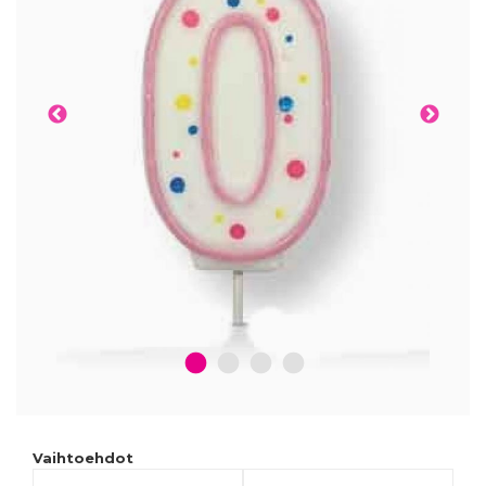
1
2
3
4
Vaihtoehdot