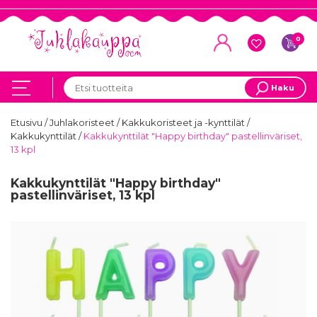
0
Haku
Etusivu
/
Juhlakoristeet
/
Kakkukoristeet ja -kynttilät
/
Kakkukynttilät
/
Kakkukynttilät "Happy birthday" pastellinväriset,
13 kpl
Kakkukynttilät "Happy birthday"
pastellinväriset, 13 kpl