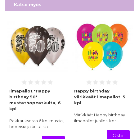
Katso myös
Ilmapallot "Happy
Happy birthday
birthday 50"
värikkäät ilmapallot, 5
musta+hopea+kulta, 6
kpl
kpl
Värikkäät Happy birthday
Pakkauksessa 6 kpl mustia,
ilmapallot juhliesi kor…
hopeisia ja kultaisia…
Osta