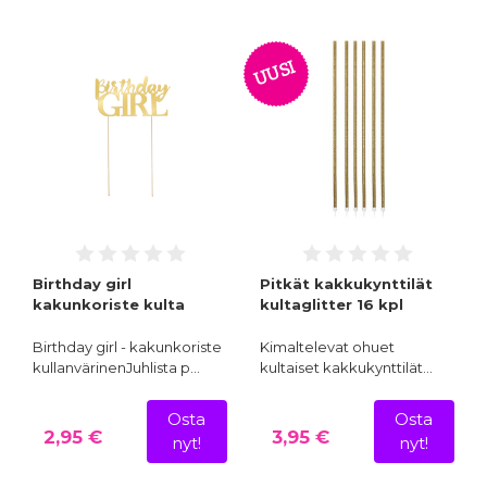
UUSI
Birthday girl
Pitkät kakkukynttilät
kakunkoriste kulta
kultaglitter 16 kpl
Birthday girl - kakunkoriste
Kimaltelevat ohuet
kullanvärinenJuhlista p…
kultaiset kakkukynttilät…
Osta
Osta
2,95 €
3,95 €
nyt!
nyt!