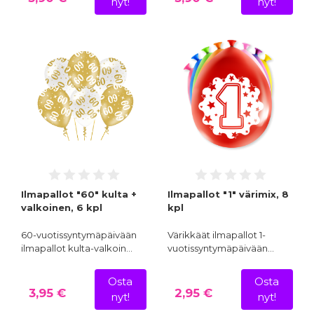
nyt!
nyt!
Ilmapallot "60" kulta +
Ilmapallot "1" värimix, 8
valkoinen, 6 kpl
kpl
60-vuotissyntymäpäivään
Värikkäät ilmapallot 1-
ilmapallot kulta-valkoin…
vuotissyntymäpäivään…
Osta
Osta
3,95 €
2,95 €
nyt!
nyt!