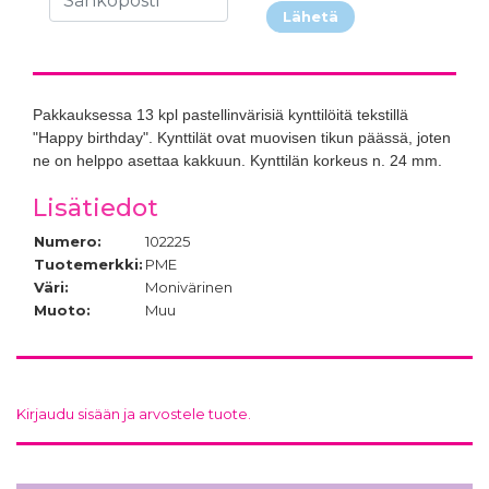
Lähetä
Pakkauksessa 13 kpl pastellinvärisiä kynttilöitä tekstillä
"Happy birthday". Kynttilät ovat muovisen tikun päässä, joten
ne on helppo asettaa kakkuun. Kynttilän korkeus n. 24 mm.
Lisätiedot
Numero:
102225
Tuotemerkki:
PME
Väri:
Monivärinen
Muoto:
Muu
Kirjaudu sisään ja arvostele tuote.