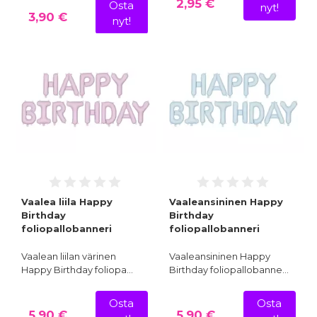
2,95 €
Osta
nyt!
3,90 €
nyt!
Vaalea liila Happy
Vaaleansininen Happy
Birthday
Birthday
foliopallobanneri
foliopallobanneri
Vaalean liilan värinen
Vaaleansininen Happy
Happy Birthday foliopa…
Birthday foliopallobanne…
Osta
Osta
5,90 €
5,90 €