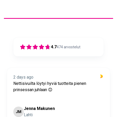
4.7
474
arvostelut
2 days ago
Nettisivuilta löytyi hyviä tuotteita pienen
prinsessan juhlaan 😊
Jenna Makunen
JM
Lahti