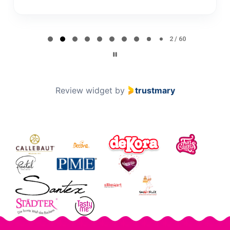
Page 2 of 60
2 / 60
Review widget
by
trustmary