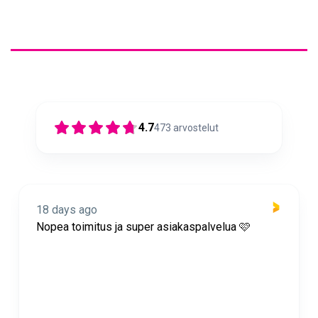
4.7
473
arvostelut
18 days ago
Nopea toimitus ja super asiakaspalvelua 🩷