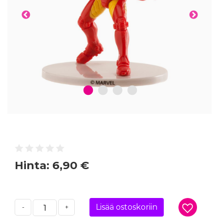
1
2
3
4
Hinta:
6,90 €
Lisää ostoskoriin
-
+