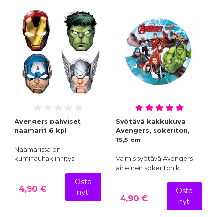
Avengers pahviset
Syötävä kakkukuva
naamarit 6 kpl
Avengers, sokeriton,
15,5 cm
Naamarissa on
kuminauhakiinnitys.
Valmis syötävä Avengers-
aiheinen sokeriton k…
Osta
4,90 €
Osta
nyt!
4,90 €
nyt!