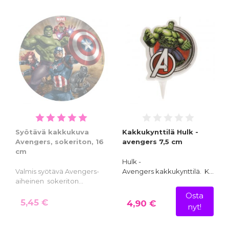
Syötävä kakkukuva
Kakkukynttilä Hulk -
Avengers, sokeriton, 16
avengers 7,5 cm
cm
Hulk -
Valmis syötävä Avengers-
Avengers kakkukynttilä. K…
aiheinen sokeriton…
Osta
5,45 €
4,90 €
nyt!