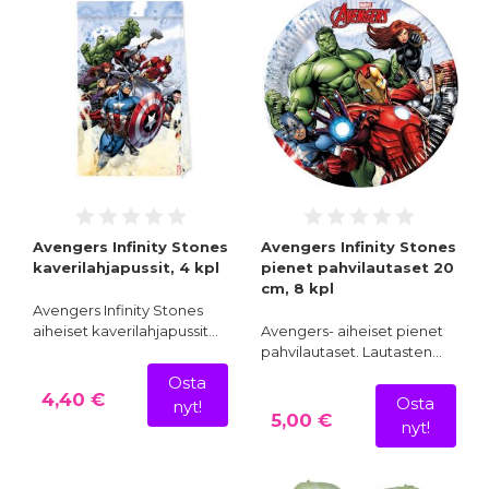
Avengers Infinity Stones
Avengers Infinity Stones
kaverilahjapussit, 4 kpl
pienet pahvilautaset 20
cm, 8 kpl
Avengers Infinity Stones
aiheiset kaverilahjapussit…
Avengers- aiheiset pienet
pahvilautaset. Lautasten…
Osta
4,40 €
Osta
nyt!
5,00 €
nyt!