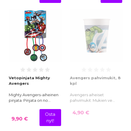
Vetopinjata Mighty
Avengers pahvimukit, 8
Avengers
kpl
Mighty Avengers-aiheinen
Avengers aiheiset
pinjata. Pinjata on no…
pahvimukit. Mukien ve…
4,90 €
Osta
9,90 €
nyt!