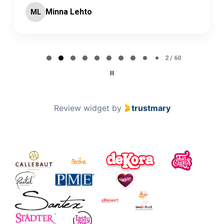
Minna Lehto
ML
Page 2 of 60
2 / 60
Review widget
by
trustmary