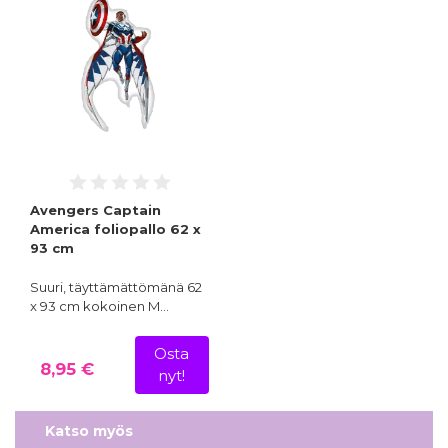
Avengers Captain
America foliopallo 62 x
93 cm
Suuri, täyttämättömänä 62
x 93 cm kokoinen M…
Osta
8,95 €
nyt!
Katso myös