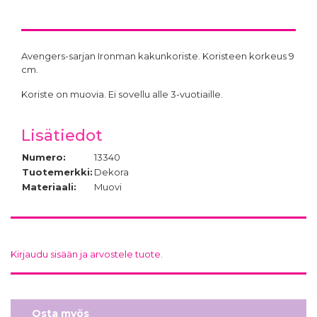
Avengers-sarjan Ironman kakunkoriste. Koristeen korkeus 9
cm.
Koriste on muovia. Ei sovellu alle 3-vuotiaille.
Lisätiedot
Numero:
13340
Tuotemerkki:
Dekora
Materiaali:
Muovi
Kirjaudu sisään ja arvostele tuote.
Osta myös