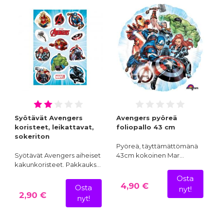
Syötävät Avengers
Avengers pyöreä
koristeet, leikattavat,
foliopallo 43 cm
sokeriton
Pyöreä, täyttämättömänä
Syötävät Avengers aiheiset
43cm kokoinen Mar…
kakunkoristeet. Pakkauks…
Osta
4,90 €
Osta
nyt!
2,90 €
nyt!