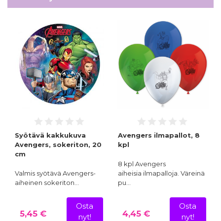
Syötävä kakkukuva
Avengers ilmapallot, 8
Avengers, sokeriton, 20
kpl
cm
8 kpl Avengers
Valmis syötävä Avengers-
aiheisia ilmapalloja. Väreinä
aiheinen sokeriton…
pu…
Osta
Osta
5,45 €
4,45 €
nyt!
nyt!