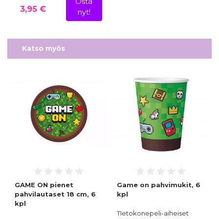
Osta
3,95 €
nyt!
Katso myös
GAME ON pienet
Game on pahvimukit, 6
pahvilautaset 18 cm, 6
kpl
kpl
TIetokonepeli-aiheiset