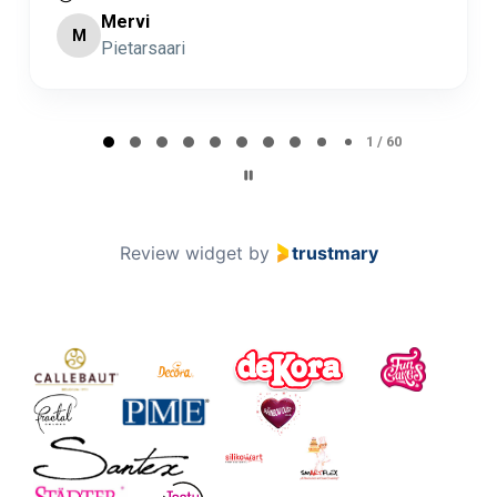
Minna Lehto
ML
Page 2 of 60
2 / 60
Review widget
by
trustmary