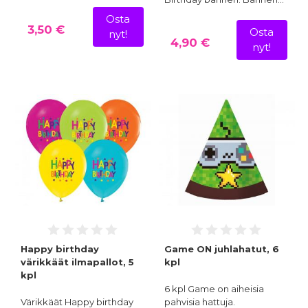
Osta
3,50 €
Osta
nyt!
4,90 €
nyt!
Happy birthday
Game ON juhlahatut, 6
värikkäät ilmapallot, 5
kpl
kpl
6 kpl Game on aiheisia
Värikkäät Happy birthday
pahvisia hattuja.