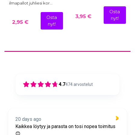
ilmapallot juhliesi kor…
Osta
3,95 €
Osta
nyt!
2,95 €
nyt!
4.7
474
arvostelut
20 days ago
Nopea toimitus ja super asiakaspalvelua 🩷