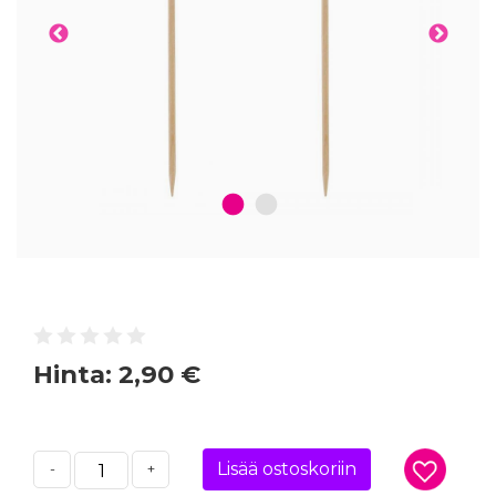
1
2
Hinta:
2,90 €
Lisää ostoskoriin
-
+