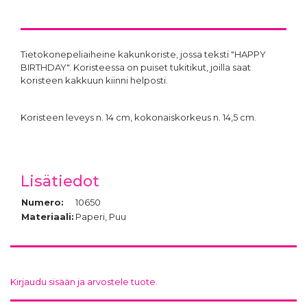
Tietokonepeliaiheine kakunkoriste, jossa teksti "HAPPY
BIRTHDAY". Koristeessa on puiset tukitikut, joilla saat
koristeen kakkuun kiinni helposti.
Koristeen leveys n. 14 cm, kokonaiskorkeus n. 14,5 cm.
Lisätiedot
Numero:
10650
Materiaali:
Paperi, Puu
Kirjaudu sisään ja arvostele tuote.