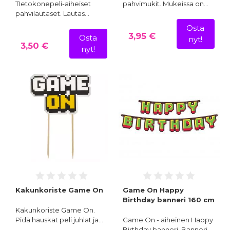
TIetokonepeli-aiheiset
pahvimukit. Mukeissa on…
pahvilautaset. Lautas…
Osta
3,95 €
Osta
nyt!
3,50 €
nyt!
Kakunkoriste Game On
Game On Happy
Birthday banneri 160 cm
Kakunkoriste Game On.
Pidä hauskat peli juhlat ja…
Game On - aiheinen Happy
Birthday banneri. Banneri…