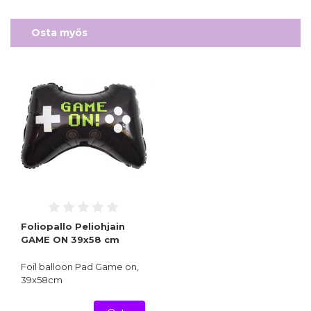
Osta myös
Foliopallo Peliohjain
GAME ON 39x58 cm
Foil balloon Pad Game on,
39x58cm