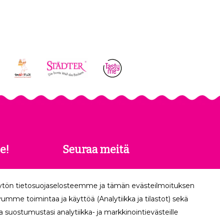
e!
Seuraa meitä
 saat
äytön tietosuojaselosteemme ja tämän evästeilmoituksen
köpostiisi.
mme toimintaa ja käyttöä (Analytiikka ja tilastot) sekä
 suostumustasi analytiikka- ja markkinointievästeille
Tilaa