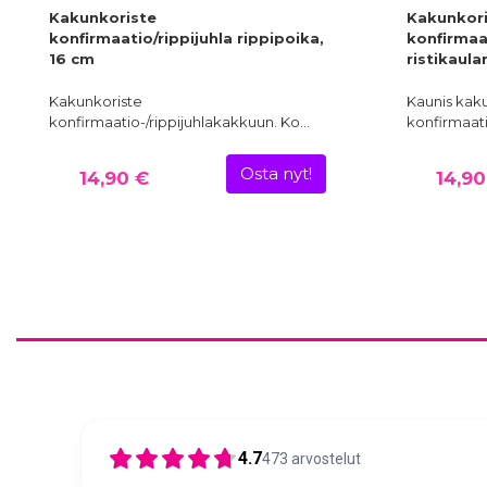
Kakunkoriste
Kakunkori
konfirmaatio/rippijuhla rippipoika,
konfirmaat
16 cm
ristikaul
Kakunkoriste
Kaunis kak
konfirmaatio-/rippijuhlakakkuun. Ko…
konfirmaati
Osta nyt!
14,90 €
14,90
4.7
473
arvostelut