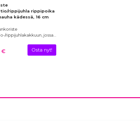
ste
io/rippijuhla rippipoika
anauha kädessä, 16 cm
unkoriste
o-/rippijuhlakakkuun, jossa…
Osta nyt!
 €