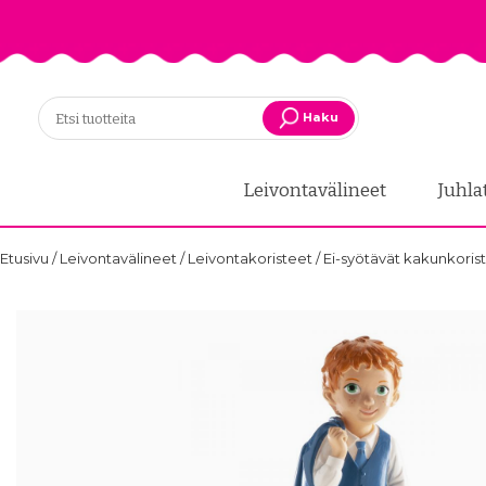
Haku
Leivontavälineet
Juhla
Etusivu
/
Leivontavälineet
/
Leivontakoristeet
/
Ei-syötävät kakunkoris