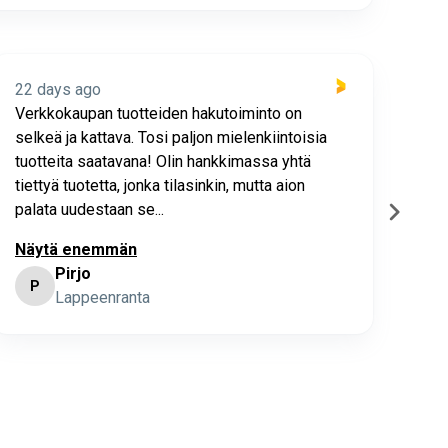
22 days ago
22 
Verkkokaupan tuotteiden hakutoiminto on
Hyv
selkeä ja kattava. Tosi paljon mielenkiintoisia
asia
tuotteita saatavana! Olin hankkimassa yhtä
joho
tiettyä tuotetta, jonka tilasinkin, mutta aion
palata uudestaan se...
Näytä enemmän
Pirjo
P
K
Lappeenranta