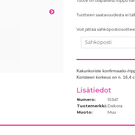
Tuote on tilapäisesti loppu v
Tuotteen saatavuudesta ei täll
Voit jättää sähköpostiosoittees
Kakunkoriste konfirmaatio-/ripp
Koristeen korkeus on n. 16,4 
Lisätiedot
Numero:
10347
Tuotemerkki:
Dekora
Muoto:
Muu