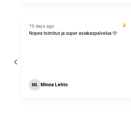
19 days ago
itus
Nopea toimitus ja super asiakaspalvelua 🩷
Minna Lehto
ML
Page 2 of 60