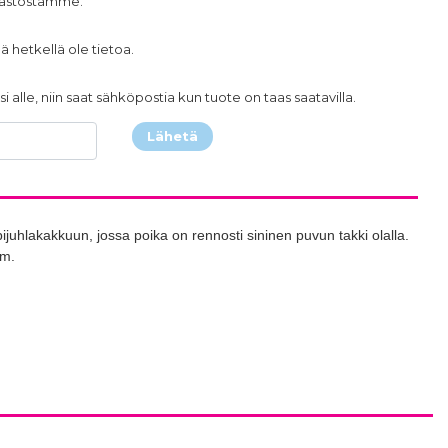
arastostamme.
ä hetkellä ole tietoa.
i alle, niin saat sähköpostia kun tuote on taas saatavilla.
Lähetä
ijuhlakakkuun, jossa poika on rennosti sininen puvun takki olalla.
cm.