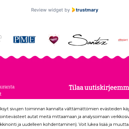
Review widget
by
trustmary
euranta
Tilaa uutiskirjeemm
t
kset
Tilaamalla uutiskirjeemme
loste
ksyt sivujen toiminnan kannalta välttämättömien evästeiden k
uusimmat edut suoraan säh
make
ointievästeet autat meitä mittaamaan ja analysoimaan verkkosivu
kkinointi ja uudelleen kohdentaminen). Voit lukea lisää ja muuttaa