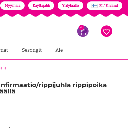
Myymälä
Käyttäjätili
Yrityksille
FI / Finland
0
mat
Sesongit
Ale
ällä
firmaatio/rippijuhla rippipoika
äällä