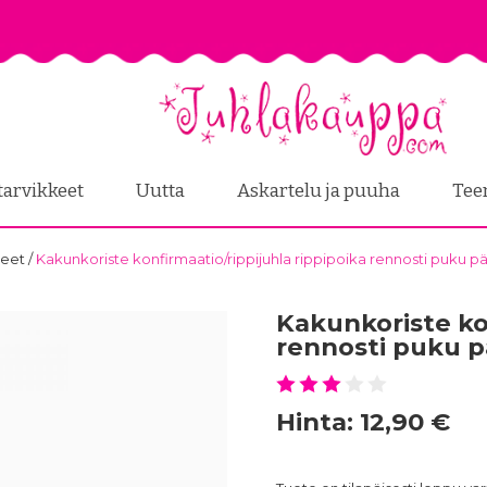
tarvikkeet
Uutta
Askartelu ja puuha
Tee
teet
/
Kakunkoriste konfirmaatio/rippijuhla rippipoika rennosti puku pä
Kakunkoriste kon
rennosti puku p
Hinta:
12,90 €