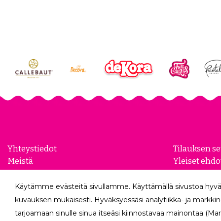
Yhteystiedot
Tilauksen s
Meistä
Yleiset ehdo
Yhteistyökumppanit
Evästeasetu
Yrityksille
Tietosuojase
Käytämme evästeitä sivullamme. Käyttämällä sivustoa hyvä
Peruutuslo
kuvauksen mukaisesti. Hyväksyessäsi analytiikka- ja markkin
tarjoamaan sinulle sinua itseäsi kiinnostavaa mainontaa (Mar