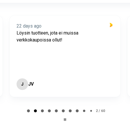
22 days ago
Löysin tuotteen, jota ei muissa
verkkokaupoissa ollut!
JV
J
2 / 60