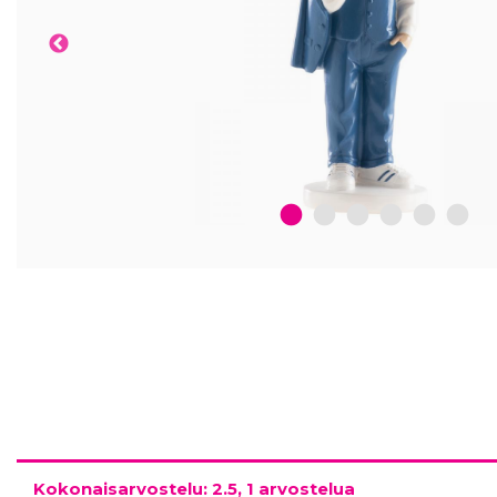
1
2
3
4
5
6
Kokonaisarvostelu: 2.5, 1 arvostelua