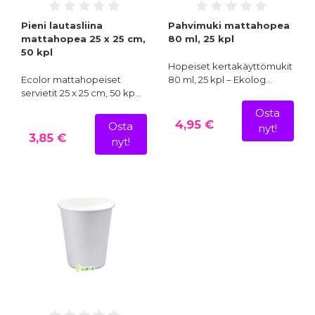
Pieni lautasliina
Pahvimuki mattahopea
mattahopea 25 x 25 cm,
80 ml, 25 kpl
50 kpl
Hopeiset kertakäyttömukit
Ecolor mattahopeiset
80 ml, 25 kpl – Ekolog…
servietit 25 x 25 cm, 50 kp…
Osta
4,95 €
Osta
nyt!
3,85 €
nyt!