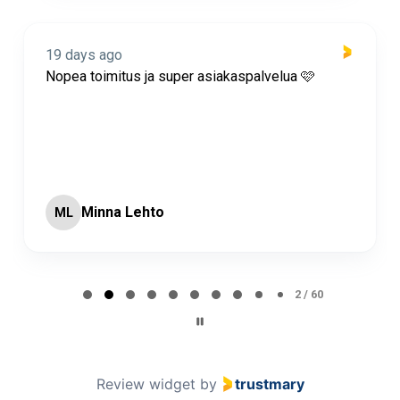
19 days ago
Nopea toimitus ja super asiakaspalvelua 🩷
Minna Lehto
ML
Page 2 of 60
2 / 60
Review widget
by
trustmary