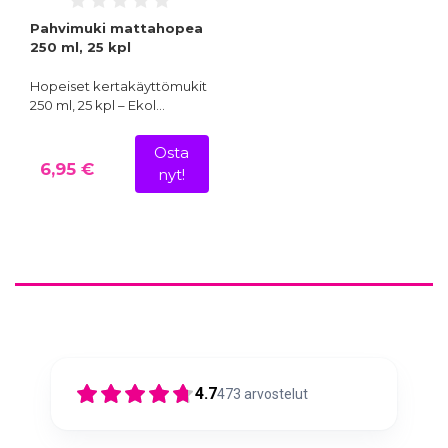
Pahvimuki mattahopea
250 ml, 25 kpl
Hopeiset kertakäyttömukit
250 ml, 25 kpl – Ekol…
Osta
6,95 €
nyt!
4.7
473
arvostelut