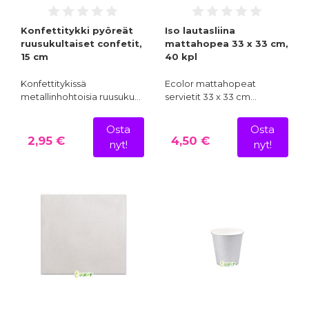
Konfettitykki pyöreät
Iso lautasliina
ruusukultaiset confetit,
mattahopea 33 x 33 cm,
15 cm
40 kpl
Konfettitykissä
Ecolor mattahopeat
metallinhohtoisia ruusuku…
servietit 33 x 33 cm…
Osta
Osta
2,95 €
4,50 €
nyt!
nyt!