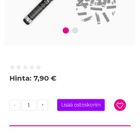
1
2
Hinta:
7,90 €
Lisää ostoskoriin
-
+