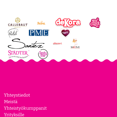
Yhteystiedot
Meistä
Yhteistyökumppanit
Yrityksille