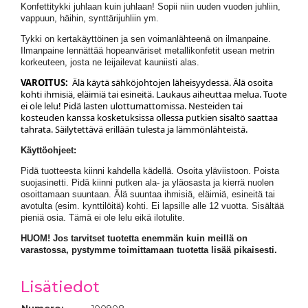
Konfettitykki juhlaan kuin juhlaan! Sopii niin uuden vuoden juhliin,
vappuun, häihin, synttärijuhliin ym.
Tykki on kertakäyttöinen ja sen voimanlähteenä on ilmanpaine.
Ilmanpaine lennättää hopeanväriset metallikonfetit usean metrin
korkeuteen, josta ne leijailevat kauniisti alas.
VAROITUS:
Älä käytä sähköjohtojen läheisyydessä. Älä osoita
kohti ihmisiä, eläimiä tai esineitä. Laukaus aiheuttaa melua. Tuote
ei ole lelu! Pidä lasten ulottumattomissa. Nesteiden tai
kosteuden kanssa kosketuksissa ollessa putkien sisältö saattaa
tahrata. Säilytettävä erillään tulesta ja lämmönlähteistä.
Käyttöohjeet:
Pidä tuotteesta kiinni kahdella kädellä. Osoita yläviistoon. Poista
suojasinetti. Pidä kiinni putken ala- ja yläosasta ja kierrä nuolen
osoittamaan suuntaan. Älä suuntaa ihmisiä, eläimiä, esineitä tai
avotulta (esim. kynttilöitä) kohti. Ei lapsille alle 12 vuotta. Sisältää
pieniä osia. Tämä ei ole lelu eikä ilotulite.
HUOM! Jos tarvitset tuotetta enemmän kuin meillä on
varastossa, pystymme toimittamaan tuotetta lisää pikaisesti.
Lisätiedot