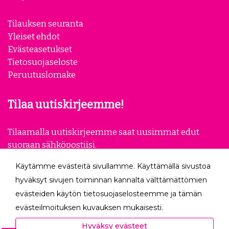
Tilauksen seuranta
Yleiset ehdot
Evästeasetukset
Tietosuojaseloste
Peruutuslomake
Tilaa uutiskirjeemme!
Tilaamalla uutiskirjeemme saat uusimmat edut
suoraan sähköpostiisi.
Käytämme evästeitä sivullamme. Käyttämällä sivustoa
Tilaa
hyväksyt sivujen toiminnan kannalta välttämättömien
evästeiden käytön tietosuojaselosteemme ja tämän
Seuraa meitä
evästeilmoituksen kuvauksen mukaisesti.
Hyväksyessäsi analytiikka- ja markkinointievästeet
Hyväksy evästeet