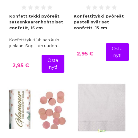
Konfettitykki pyöreät
Konfettitykki pyöreät
sateenkaarenhohtoiset
pastellinväriset
confetit, 15 cm
confetit, 15 cm
Konfettitykki juhlaan kuin
juhlaan! Sopii niin uuden…
Osta
2,95 €
nyt!
Osta
2,95 €
nyt!