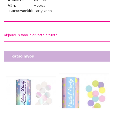
Numero:
100908
Väri:
Hopea
Tuotemerkki:
PartyDeco
Kirjaudu sisään ja arvostele tuote.
Katso myös