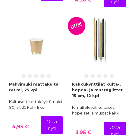
nyt!
UUSI
Pahvimuki mattakulta
Kakkukynttilät kulta-,
80 ml, 25 kpl
hopea- ja mustaglitter
15 cm, 12 kpl
Kultaisett kertakäyttömukit
80 ml, 25 kpl – Ekol…
Kimaltelevat kultaiset,
hopeiset ja mustat kakk…
Osta
4,95 €
Osta
nyt!
3,95 €
nyt!