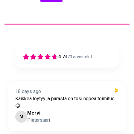
4.7
473
arvostelut
o
18 days ago
tyy ja parasta on tosi nopea toimitus
Nopea toimitus 