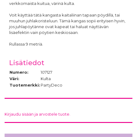
verkkomaista kuitua, värinä kulta.
Voit käyttää tätä kangasta kaitaliinan tapaan pöydillä, tai
muuhun juhlakoristeluun. Tämä kangas sopii erityisen hyvin,
jos juhlapöytänne ovat kapeat tai haluat näyttävän
lisäefektin vain pöytien keskiosaan.
Rullassa 9 metriä.
Lisätiedot
Numero:
107127
Väri:
Kulta
Tuotemerkki:
PartyDeco
Kirjaudu sisään ja arvostele tuote.