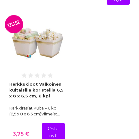
UUSI
Herkkukipot Valkoinen
kultaisilla koristeilla 6,5
x 8 x 6,5 cm, 6 kpl
Karkkirasiat Kulta – 6 kpl
(6,5 x 8 x 6,5 cm)Viimeist…
Osta
3,75 €
nyt!