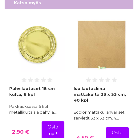
Katso myös
Pahvilautaset 18 cm
Iso lautasliina
kulta, 6 kpl
mattakulta 33 x 33 cm,
40 kpl
Pakkauksessa 6 kpl
metallikultaisia pahvila…
Ecolor mattakullanväriset
servietit 33 x 33 cm, 4…
Osta
2,90 €
Osta
nyt!
4,50 €