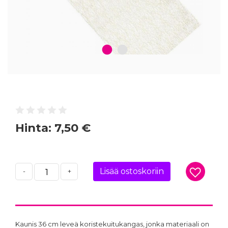
1
2
Hinta:
7,50 €
Lisää ostoskoriin
-
+
Kaunis 36 cm leveä koristekuitukangas, jonka materiaali on