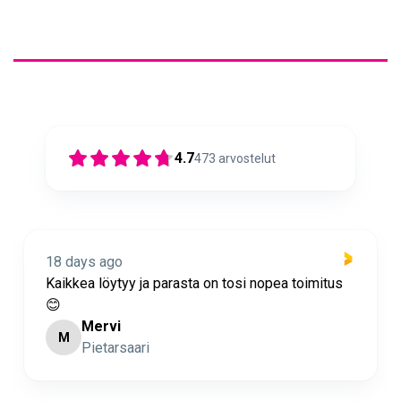
4.7
473
arvostelut
o
19 days ago
tyy ja parasta on tosi nopea toimitus
Nopea toimitus 