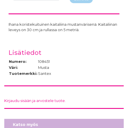
Ihana koristekuituinen kaitaliina mustanvärisenä. Kaitaliinan
leveys on 30 cm ja rullassa on 5 metriä.
Lisätiedot
Numero:
108451
Väri:
Musta
Tuotemerkki:
Santex
Kirjaudu sisään ja arvostele tuote.
Katso myös