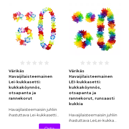
Värikäs
Värikäs
Havaijilaisteemainen
Havaijilaisteemainen
Lei-kukkasetti:
LEI-kukkasetti:
kukkaköynnös,
kukkaköynnös,
otsapanta ja
otsapanta ja
rannekorut
rannekorut, runsaasti
kukkia
Havaijilaisteemaisiin juhliin
ihastuttava Lei-kukkasetti…
Havaijilaisteemaisiin juhliin
ihastuttava LeiLei-kukka…
Osta