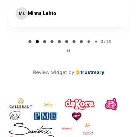
Minna Lehto
ML
Page 2 of 60
2 / 60
Review widget
by
trustmary