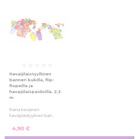
2,90 €
Osta
nyt!
3,90 €
nyt!
Havaijilaistyyllinen
banneri kukilla, flip-
flopeilla ja
havaijilaispaidoilla, 2,3
m
Ihana kesäinen
havaijilaistyylinen ban…
4,90 €