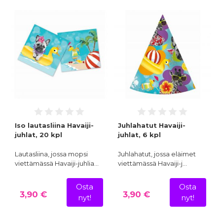
Iso lautasliina Havaiji-
Juhlahatut Havaiji-
juhlat, 20 kpl
juhlat, 6 kpl
Lautasliina, jossa mopsi
Juhlahatut, jossa eläimet
viettämässä Havaiji-juhlia…
viettämässä Havaiji-j…
Osta
Osta
3,90 €
3,90 €
nyt!
nyt!