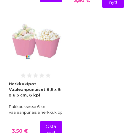
3,50 €
nyt!
Herkkukipot
Vaaleanpunaiset 6,5 x 8
x 6,5 cm, 6 kpl
Pakkauksessa 6 kpl
vaaleanpunaisia herkkukippoja…
Osta
3,50 €
nyt!