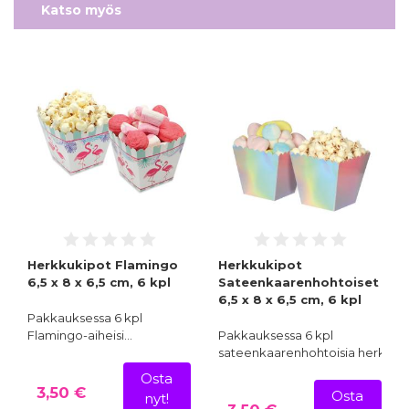
Katso myös
Herkkukipot Flamingo
Herkkukipot
6,5 x 8 x 6,5 cm, 6 kpl
Sateenkaarenhohtoiset
6,5 x 8 x 6,5 cm, 6 kpl
Pakkauksessa 6 kpl
Flamingo-aiheisi…
Pakkauksessa 6 kpl
sateenkaarenhohtoisia herkkuk
Osta
3,50 €
Osta
nyt!