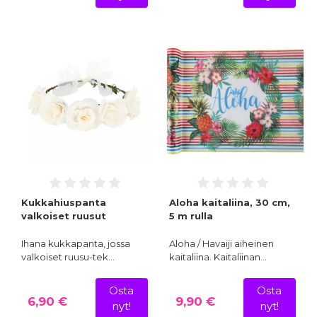
Kukkahiuspanta
Aloha kaitaliina, 30 cm,
valkoiset ruusut
5 m rulla
Ihana kukkapanta, jossa
Aloha / Havaiji aiheinen
valkoiset ruusu-tek…
kaitaliina. Kaitaliinan…
Osta
Osta
6,90 €
9,90 €
nyt!
nyt!