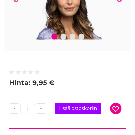
1
2
3
4
Hinta:
9,95 €
Lisää ostoskoriin
-
+