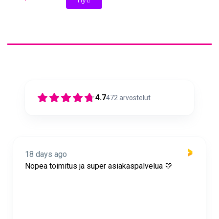
4.7
472
arvostelut
18 days ago
Nopea toimitus ja super asiakaspalvelua 🩷