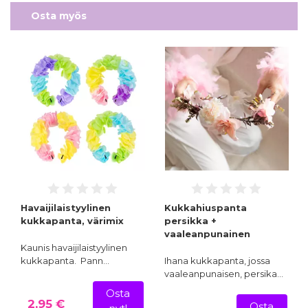
Osta myös
Havaijilaistyylinen
Kukkahiuspanta
kukkapanta, värimix
persikka +
vaaleanpunainen
Kaunis havaijilaistyylinen
kukkapanta. Pann…
Ihana kukkapanta, jossa
vaaleanpunaisen, persika…
Osta
2,95 €
Osta