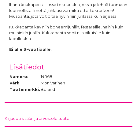
Ihana kukkapanta, jossa tekokukkia, oksia ja lehtiä tuomaan
luonnollista ilmettä juhlaasi vai mikä ettei toki arkeen!
Hiuspanta, jota voit pitää hyvin niin juhlassa kuin arjessa.
Kukkapanta käy niin boheemijuhliin, festareille, häihin kuin
muihinkin juhliin. Kukkapanta sopii niin aikuisille kuin
lapsillekkin.
Ei alle 3-vuotiaalle.
Lisätiedot
Numero:
14068
Väri:
Monivärinen
Tuotemerkki:
Boland
Kirjaudu sisään ja arvostele tuote.