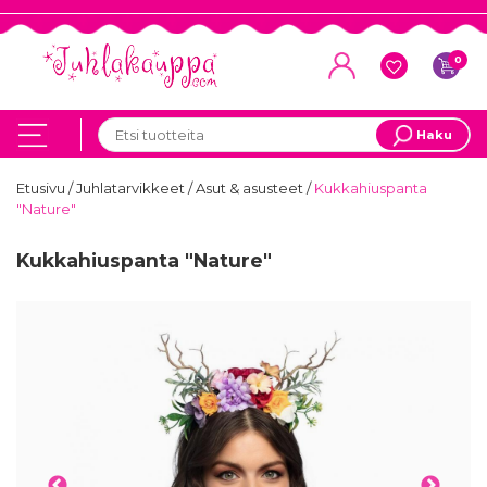
0
Haku
Etusivu
/
Juhlatarvikkeet
/
Asut & asusteet
/
Kukkahiuspanta
"Nature"
Kukkahiuspanta "Nature"