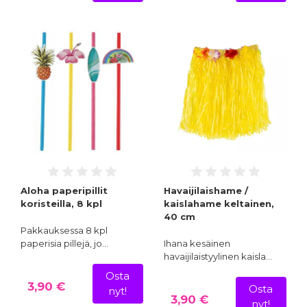
Aloha paperipillit
Havaijilaishame /
koristeilla, 8 kpl
kaislahame keltainen,
40 cm
Pakkauksessa 8 kpl
paperisia pillejä, jo…
Ihana kesäinen
havaijilaistyylinen kaisla…
Osta
3,90 €
Osta
nyt!
3,90 €
nyt!