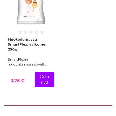
Muotoilumassa
SmartFlex, valkoinen
250g
SmartFlexin
muotoilumassa sovelt…
Osta
3,75 €
nyt!