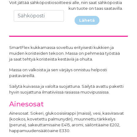
Voit jättää sähköpostiosoitteesi alle, niin saat sähköpostia
kun tuote on taas saatavilla.
Lähetä
SmartFlex kukkamassa soveltuu erityisesti kukkien ja
muiden koristeiden tekoon. Massa on pehmeää työstää
ja saat tehtyä koristeista kestäviä ja ohuita.
Massa on valkoista ja sen värjäys onnistuu helposti
pastaväreillä.
Säilytä kuivassa ja valolta suojattuna. Säilytä avattu paketti
hyvin suojattuna ilmatiiviissä rasiassa muovipussissa.
Ainesosat
Ainesosat: Sokeri, glukoosisiirappi (maissi), vesi, kasvirasvat
(kookos, kovetettu palmunydin), muunnettu tärkkelys
(peruna), sakeuttamisaine E415, aromi, säilöntäaine E202,
happamuudensäätöaine E330.