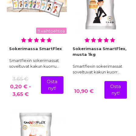
11 vaihtoehtoa
Sokerimassa SmartFlex
Sokerimassa SmartFlex,
musta 1kg
Smartflexin sokerimassat
soveltuvat kakun kuorru…
Smartflexin sokerimassat
soveltuvat kakun kuorr…
3,65 €
Osta
0,20 € -
Osta
nyt!
10,90 €
nyt!
3,65 €