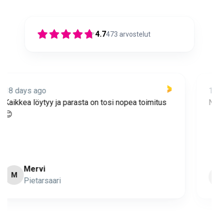
4.7
473
arvostelut
18 days ago
Nopea toimitus ja super asiakaspalvelua 🩷
Minna Lehto
ML
Page 2 of 60