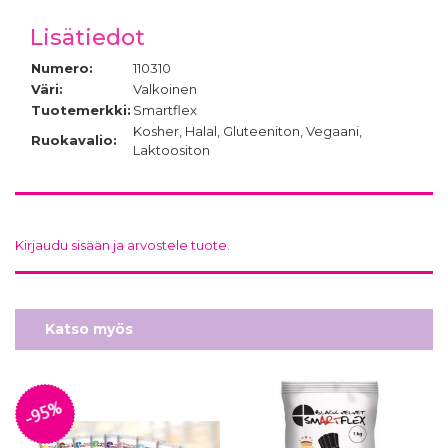
Lisätiedot
Numero:
110310
Väri:
Valkoinen
Tuotemerkki:
Smartflex
Kosher, Halal, Gluteeniton, Vegaani,
Ruokavalio:
Laktoositon
Kirjaudu sisään ja arvostele tuote.
Katso myös
-95%