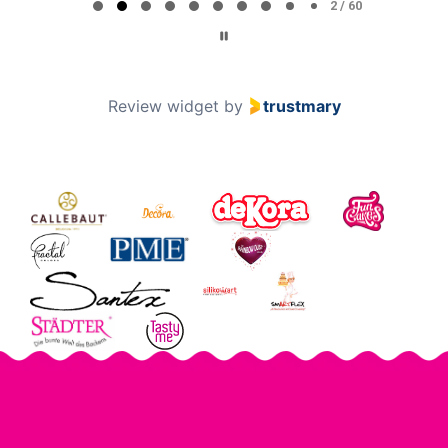
2 / 60
Review widget
by
trustmary