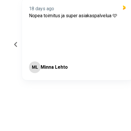
18 days ago
itus
Nopea toimitus ja super asiakaspalvelua 🩷
Minna Lehto
ML
Page 2 of 60