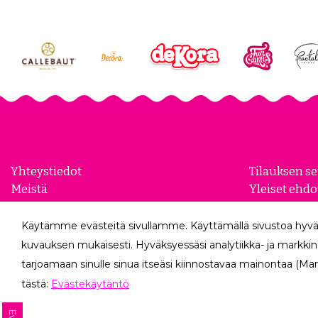
Yhteystiedot
Tilauksen s
Meistä
Yleiset ehdo
Yhteistyökumppanit
Evästeasetu
Yrityksille
Tietosuojase
Käytämme evästeitä sivullamme. Käyttämällä sivustoa hyvä
Peruutuslo
kuvauksen mukaisesti. Hyväksyessäsi analytiikka- ja markkin
tarjoamaan sinulle sinua itseäsi kiinnostavaa mainontaa (Mar
tästä:
Evästekäytäntö