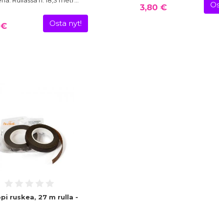
iä. Rullassa n. 18,3 metr…
Os
3,80 €
Osta nyt!
 €
i ruskea, 27 m rulla -