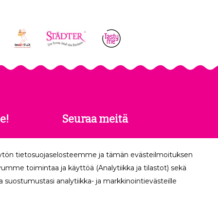
e!
Seuraa meitä
 saat
äytön tietosuojaselosteemme ja tämän evästeilmoituksen
köpostiisi.
mme toimintaa ja käyttöä (Analytiikka ja tilastot) sekä
 suostumustasi analytiikka- ja markkinointievästeille
Tilaa