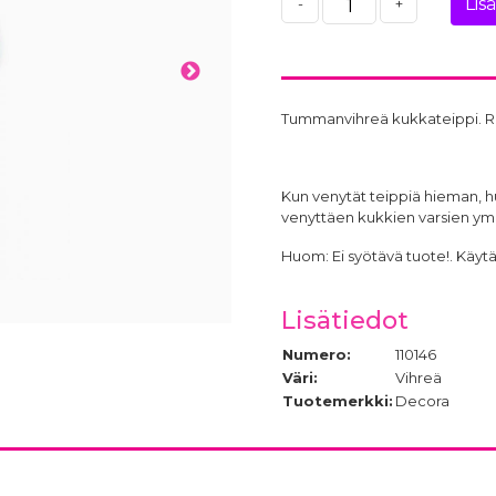
Lis
-
+
Tummanvihreä kukkateippi. Rul
Kun venytät teippiä hieman, hu
venyttäen kukkien varsien ymp
Huom: Ei syötävä tuote!. Käytä
Lisätiedot
Numero:
110146
Väri:
Vihreä
Tuotemerkki:
Decora