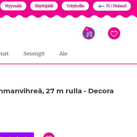
Myymälä
Käyttäjätili
Yrityksille
FI / Finland
0
mat
Sesongit
Ale
manvihreä, 27 m rulla - Decora