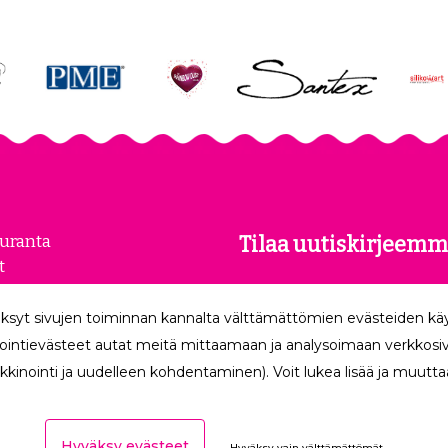
euranta
Tilaa uutiskirjeemm
t
kset
Tilaamalla uutiskirjeemme
loste
ksyt sivujen toiminnan kannalta välttämättömien evästeiden k
uusimmat edut suoraan säh
make
ointievästeet autat meitä mittaamaan ja analysoimaan verkkosivu
kkinointi ja uudelleen kohdentaminen). Voit lukea lisää ja muuttaa
Hyväksy evästeet
Hyväksy vain välttämättömät