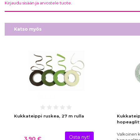
Kirjaudu sisään ja arvostele tuote.
Katso myös
Kukkateippi ruskea, 27 m rulla
Kukkateip
hopeaglitt
Valkoinen k
Osta nyt!
3,90 €