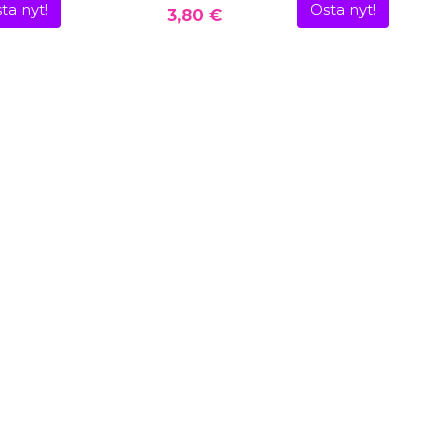
ta nyt!
Osta nyt!
3,80 €