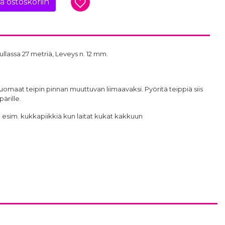
ää ostoskoriin
lassa 27 metriä, Leveys n. 12 mm.
omaat teipin pinnan muuttuvan liimaavaksi. Pyöritä teippiä siis
ärille.
 esim. kukkapiikkiä kun laitat kukat kakkuun