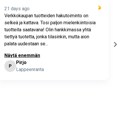
21 days ago
22 
Verkkokaupan tuotteiden hakutoiminto on
Hyv
selkeä ja kattava. Tosi paljon mielenkiintoisia
asia
tuotteita saatavana! Olin hankkimassa yhtä
joho
tiettyä tuotetta, jonka tilasinkin, mutta aion
palata uudestaan se...
Näytä enemmän
Pirjo
P
K
Lappeenranta