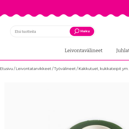
Haku
Leivontavälineet
Juhla
Etusivu
/
Leivontatarvikkeet
/
Työvälineet
/
Kakkutuet, kukkateipit ym