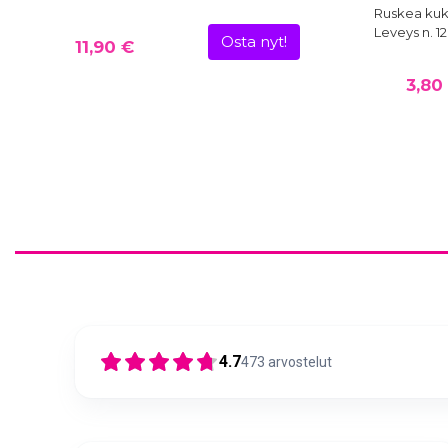
Ruskea kukk
Leveys n. 1
Osta nyt!
11,90 €
3,80
4.7
473
arvostelut