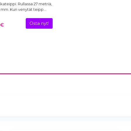
ateippi. Rullassa 27 metriä,
2 mm. Kun venytät teipp…
Osta nyt!
 €