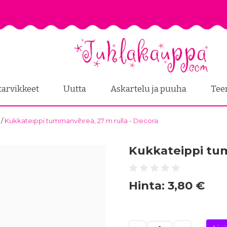
tarvikkeet
Uutta
Askartelu ja puuha
Tee
.
/
Kukkateippi tummanvihreä, 27 m rulla - Decora
Kukkateippi tum
Hinta:
3,80 €