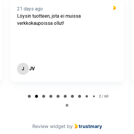
21 days ago
Löysin tuotteen, jota ei muissa
verkkokaupoissa ollut!
JV
J
2 / 60
Review widget
by
trustmary