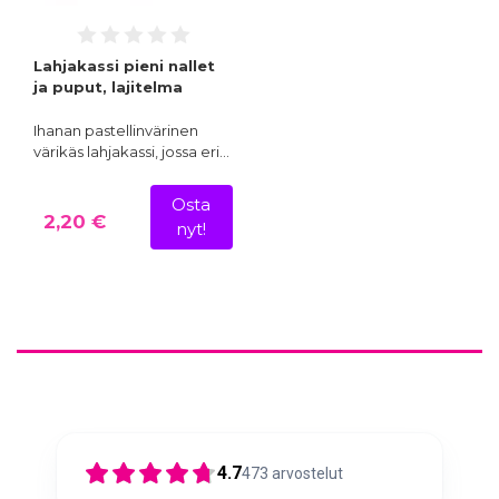
Lahjakassi pieni nallet
ja puput, lajitelma
Ihanan pastellinvärinen
värikäs lahjakassi, jossa eri…
Osta
2,20 €
nyt!
4.7
473
arvostelut