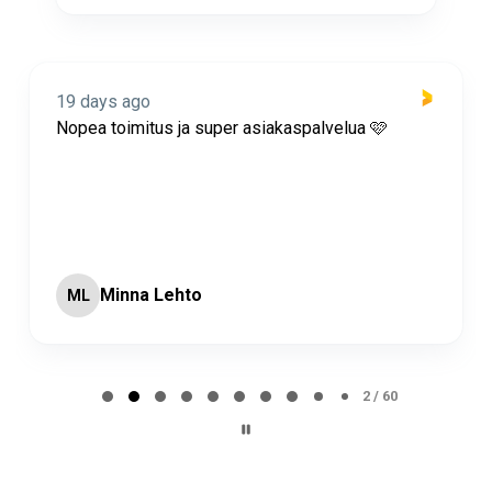
19 days ago
Nopea toimitus ja super asiakaspalvelua 🩷
Minna Lehto
ML
Page 2 of 60
2 / 60