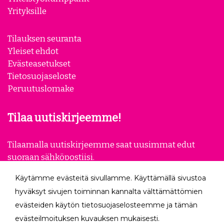
Yrityksille
Tilauksen seuranta
Yleiset ehdot
Evästeasetukset
Tietosuojaseloste
Peruutuslomake
Tilaa uutiskirjeemme!
Tilaamalla uutiskirjeemme saat uusimmat edut
suoraan sähköpostiisi.
Käytämme evästeitä sivullamme. Käyttämällä sivustoa
Tilaa
hyväksyt sivujen toiminnan kannalta välttämättömien
evästeiden käytön tietosuojaselosteemme ja tämän
Seuraa meitä
evästeilmoituksen kuvauksen mukaisesti.