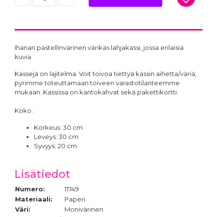
Ihanan pastellinvärinen värikäs lahjakassi, jossa erilaisia
kuvia.
Kasseja on lajitelma. Voit toivoa tiettyä kassin aihetta/väriä,
pyrimme toteuttamaan toiveen varastotilanteemme
mukaan. Kassissa on kantokahvat sekä pakettikortti.
Koko:
Korkeus: 30 cm
Leveys: 30 cm
Syvyys: 20 cm
Lisätiedot
Numero:
11749
Materiaali:
Paperi
Väri:
Monivärinen