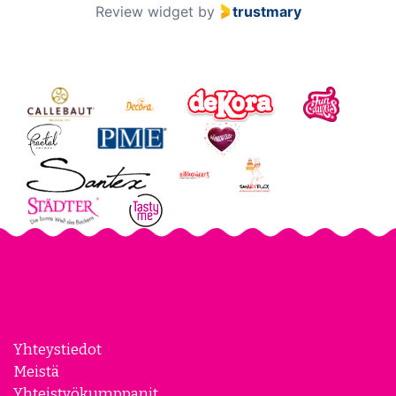
Review widget
by
trustmary
Yhteystiedot
Meistä
Yhteistyökumppanit