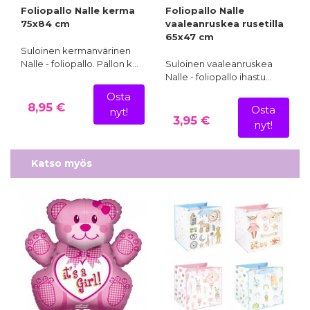
Foliopallo Nalle kerma
Foliopallo Nalle
75x84 cm
vaaleanruskea rusetilla
65x47 cm
Suloinen kermanvärinen
Nalle - foliopallo. Pallon k…
Suloinen vaaleanruskea
Nalle - foliopallo ihastu…
Osta
8,95 €
Osta
nyt!
3,95 €
nyt!
Katso myös