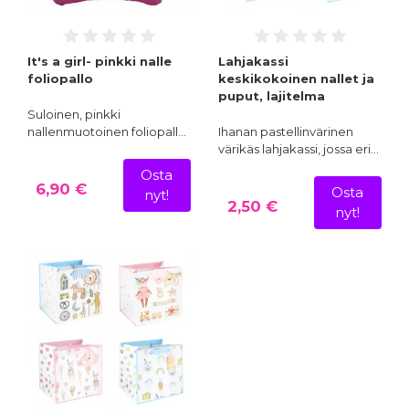
It's a girl- pinkki nalle
Lahjakassi
foliopallo
keskikokoinen nallet ja
puput, lajitelma
Suloinen, pinkki
nallenmuotoinen foliopall…
Ihanan pastellinvärinen
värikäs lahjakassi, jossa eri…
Osta
6,90 €
Osta
nyt!
2,50 €
nyt!