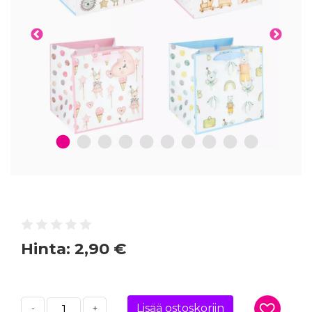
1
2
3
4
5
6
7
8
9
10
Hinta:
2,90 €
Lisää ostoskoriin
-
+