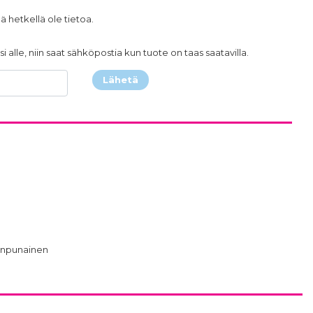
ä hetkellä ole tietoa.
i alle, niin saat sähköpostia kun tuote on taas saatavilla.
Lähetä
anpunainen