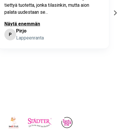
tiettyä tuotetta, jonka tilasinkin, mutta aion
palata uudestaan se...
Näytä enemmän
Pirjo
P
K
Lappeenranta