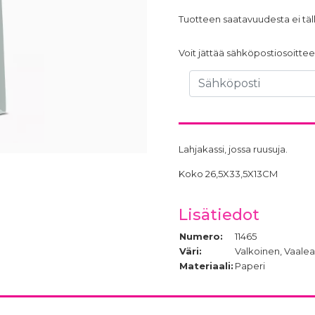
Tuotteen saatavuudesta ei täll
Voit jättää sähköpostiosoittees
Lahjakassi, jossa ruusuja.
Koko 26,5X33,5X13CM
Lisätiedot
Numero:
11465
Väri:
Valkoinen, Vaale
Materiaali:
Paperi