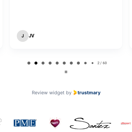
JV
J
2 / 60
Review widget
by
trustmary