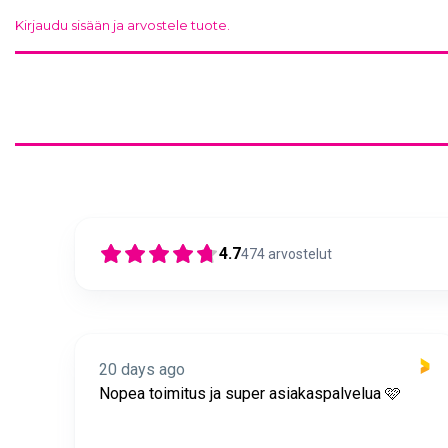
Kirjaudu sisään ja arvostele tuote.
4.7
474
arvostelut
20 days ago
itus
Nopea toimitus ja super asiakaspalvelua 🩷