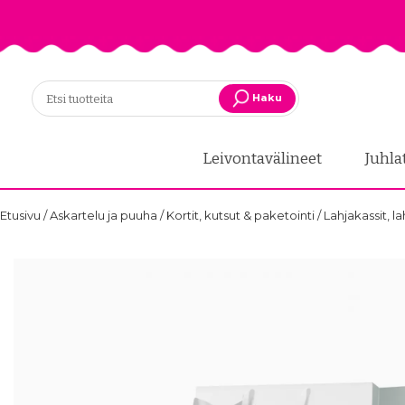
Haku
Leivontavälineet
Juhla
Etusivu
/
Askartelu ja puuha
/
Kortit, kutsut & paketointi
/
Lahjakassit, l