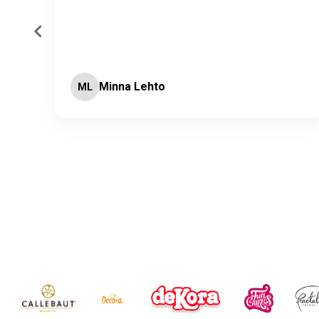
Minna Lehto
ML
Page 2 of 60