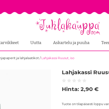
tarvikkeet
Uutta
Askartelu ja puuha
Tee
ahjapaperit ja lahjalaatikot
/
Lahjakassi Ruusut, iso
Lahjakassi Ruusu
Hinta:
2,90 €
Tuote on tilapäisesti loppu v