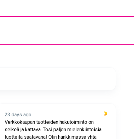
23 days ago
23 
Verkkokaupan tuotteiden hakutoiminto on
Hyv
selkeä ja kattava. Tosi paljon mielenkiintoisia
asia
tuotteita saatavana! Olin hankkimassa yhtä
joho