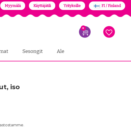
Myymälä
Käyttäjätili
Yrityksille
FI / Finland
0
mat
Sesongit
Ale
t, iso
arastostamme.