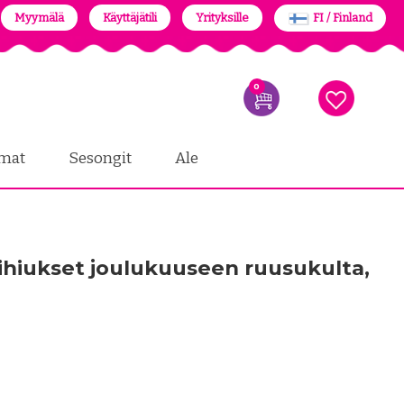
Myymälä
Käyttäjätili
Yrityksille
FI / Finland
0
mat
Sesongit
Ale
ihiukset joulukuuseen ruusukulta,