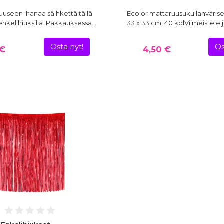
uuseen ihanaa säihkettä tällä
Ecolor mattaruusukullanväriset
 enkelihiuksilla. Pakkauksessa…
33 x 33 cm, 40 kplViimeistele 
Osta nyt!
Os
 €
4,50 €