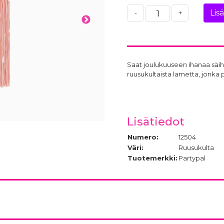
Lis
-
+
Saat joulukuuseen ihanaa säihk
ruusukultaista lametta, jonka 
Lisätiedot
Numero:
12504
Väri:
Ruusukulta
Tuotemerkki:
Partypal