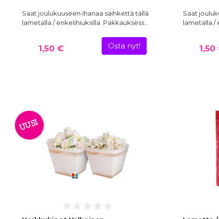
Saat joulukuuseen ihanaa säihkettä tällä
Saat jouluk
lametalla / enkelihiuksilla. Pakkauksess…
lametalla /
Osta nyt!
1,50 €
1,50
UUSI