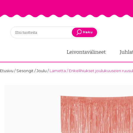
Haku
Leivontavälineet
Juhla
Etusivu
/
Sesongit
/
Joulu
/
Lametta / Enkelihiukset joulukuuseen ruusuk