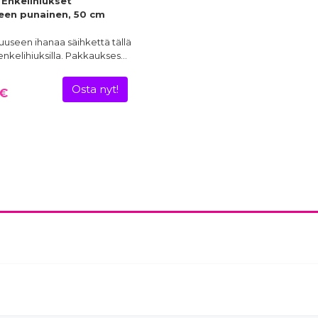
 Enkelihiukset
een punainen, 50 cm
uuseen ihanaa säihkettä tällä
 enkelihiuksilla. Pakkaukses…
Osta nyt!
 €