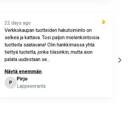
22 days ago
22 
Verkkokaupan tuotteiden hakutoiminto on
Hyv
selkeä ja kattava. Tosi paljon mielenkiintoisia
asia
tuotteita saatavana! Olin hankkimassa yhtä
joho
tiettyä tuotetta, jonka tilasinkin, mutta aion
palata uudestaan se...
Näytä enemmän
Pirjo
P
K
Lappeenranta