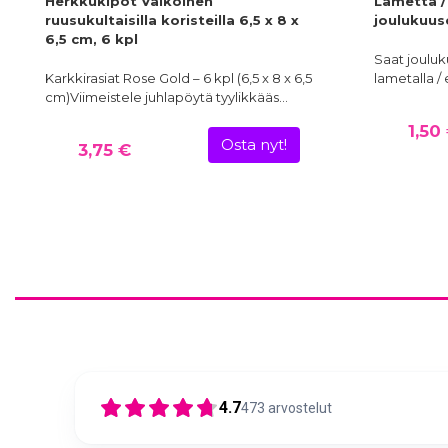
Herkkukipot Valkoinen
Lametta /
ruusukultaisilla koristeilla 6,5 x 8 x
joulukuus
6,5 cm, 6 kpl
Saat jouluk
Karkkirasiat Rose Gold – 6 kpl (6,5 x 8 x 6,5
lametalla /
cm)Viimeistele juhlapöytä tyylikkääs…
1,50
Osta nyt!
3,75 €
4.7
473
arvostelut