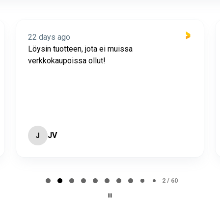
22 days ago
Löysin tuotteen, jota ei muissa
verkkokaupoissa ollut!
JV
J
2 / 60