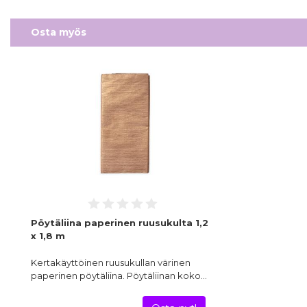
Osta myös
Pöytäliina paperinen ruusukulta 1,2
x 1,8 m
Kertakäyttöinen ruusukullan värinen
paperinen pöytäliina. Pöytäliinan koko…