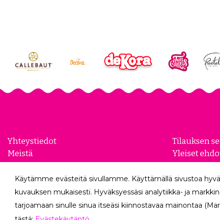
Yhteystiedot
Tilauksen s
Meistä
Yleiset ehdo
Yhteistyökumppanit
Evästeasetu
Yrityksille
Tietosuojase
Käytämme evästeitä sivullamme. Käyttämällä sivustoa hyvä
Peruutuslo
kuvauksen mukaisesti. Hyväksyessäsi analytiikka- ja markkin
tarjoamaan sinulle sinua itseäsi kiinnostavaa mainontaa (Mar
tästä:
Evästekäytäntö