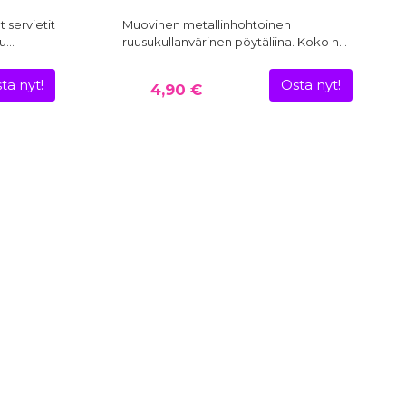
 servietit
Muovinen metallinhohtoinen
ju…
ruusukullanvärinen pöytäliina. Koko n…
ta nyt!
Osta nyt!
4,90 €