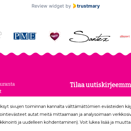
Review widget
by
trustmary
euranta
Tilaa uutiskirjeemm
t
kset
Tilaamalla uutiskirjeemme
loste
ksyt sivujen toiminnan kannalta välttämättömien evästeiden k
uusimmat edut suoraan säh
make
ointievästeet autat meitä mittaamaan ja analysoimaan verkkosivu
kkinointi ja uudelleen kohdentaminen). Voit lukea lisää ja muuttaa