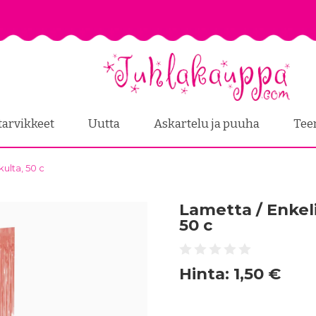
tarvikkeet
Uutta
Askartelu ja puuha
Tee
ulta, 50 c
Lametta / Enkel
50 c
Hinta:
1,50 €