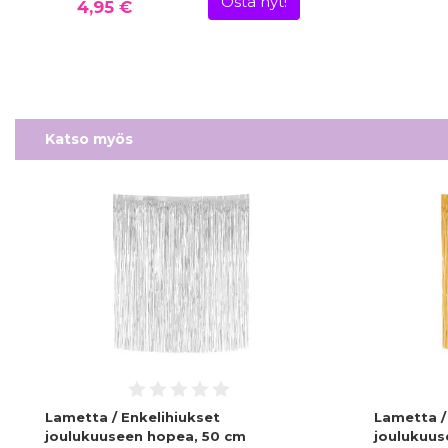
Osta nyt!
4,95 €
Katso myös
Lametta / Enkelihiukset
Lametta /
joulukuuseen hopea, 50 cm
joulukuus