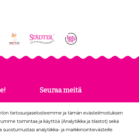
e!
Seuraa meitä
 saat
äytön tietosuojaselosteemme ja tämän evästeilmoituksen
köpostiisi.
mme toimintaa ja käyttöä (Analytiikka ja tilastot) sekä
 suostumustasi analytiikka- ja markkinointievästeille
Tilaa