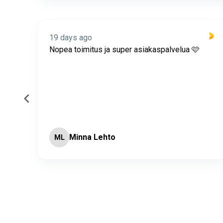
19 days ago
itus
Nopea toimitus ja super asiakaspalvelua 🩷
Minna Lehto
ML
Page 2 of 60