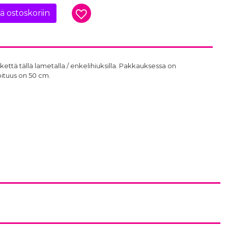
ää ostoskoriin
että tällä lametalla / enkelihiuksilla. Pakkauksessa on
pituus on 50 cm.