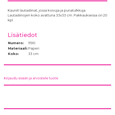
Kauniit lautasliinat, jossa koivuja ja punatulkkuja.
Lautasliinojen koko avattuna 33x33 cm. Pakkauksessa on 20
kpl.
Lisätiedot
Numero:
11510
Materiaali:
Paperi
Koko:
33 cm
Kirjaudu sisään ja arvostele tuote.