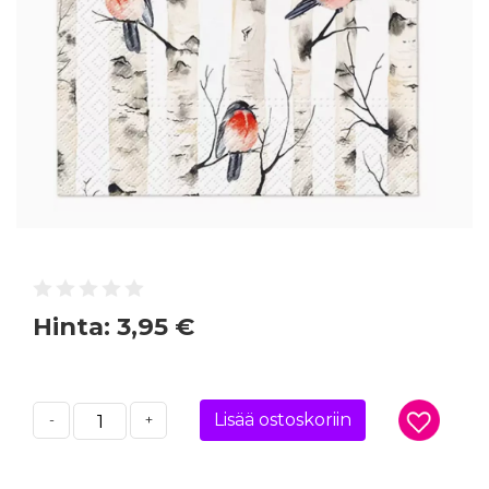
Hinta:
3,95 €
Lisää ostoskoriin
-
+