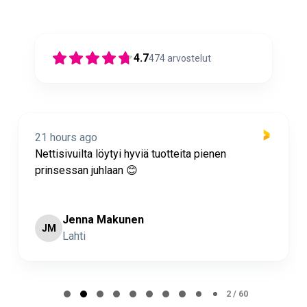
4.7
474
arvostelut
21 hours ago
Nettisivuilta löytyi hyviä tuotteita pienen
prinsessan juhlaan 😊
Jenna Makunen
JM
Lahti
Page 2 of 60
2 / 60