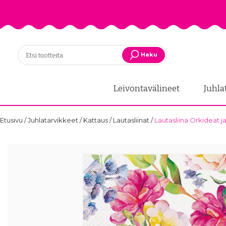
Haku
Leivontavälineet
Juhla
Etusivu
/
Juhlatarvikkeet
/
Kattaus
/
Lautasliinat
/
Lautasliina Orkideat ja 