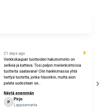
21 days ago
21 
Verkkokaupan tuotteiden hakutoiminto on
Hyv
selkeä ja kattava. Tosi paljon mielenkiintoisia
asia
tuotteita saatavana! Olin hankkimassa yhtä
joho
tiettyä tuotetta, jonka tilasinkin, mutta aion
palata uudestaan se...
Näytä enemmän
Pirjo
P
K
Lappeenranta