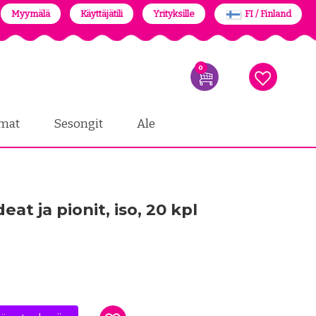
Myymälä
Käyttäjätili
Yrityksille
FI / Finland
0
mat
Sesongit
Ale
eat ja pionit, iso, 20 kpl