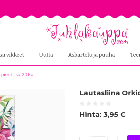
tarvikkeet
Uutta
Askartelu ja puuha
Tee
pionit, iso, 20 kpl
Lautasliina Orkid
Hinta:
3,95 €