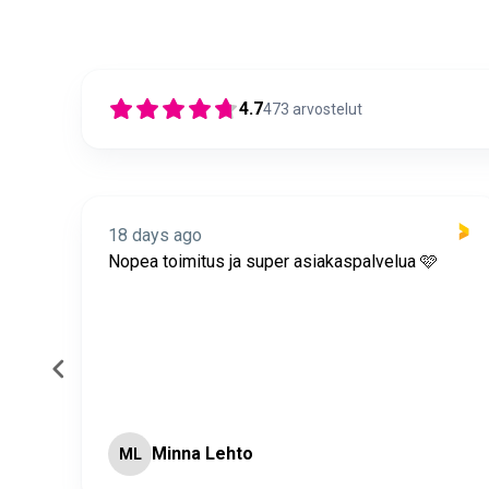
4.7
473
arvostelut
18 days ago
itus
Nopea toimitus ja super asiakaspalvelua 🩷
Minna Lehto
ML