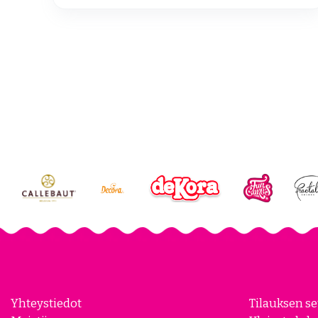
Page 2 of 60
Yhteystiedot
Tilauksen s