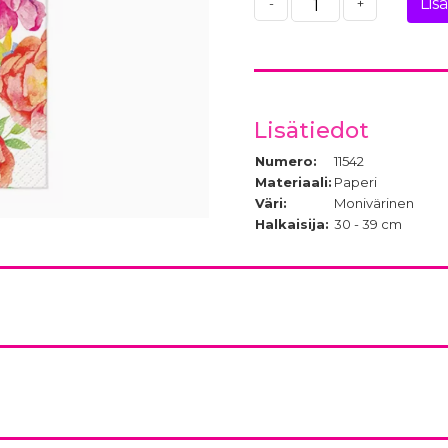
Lis
-
+
Lisätiedot
Numero:
11542
Materiaali:
Paperi
Väri:
Monivärinen
Halkaisija:
30 - 39 cm