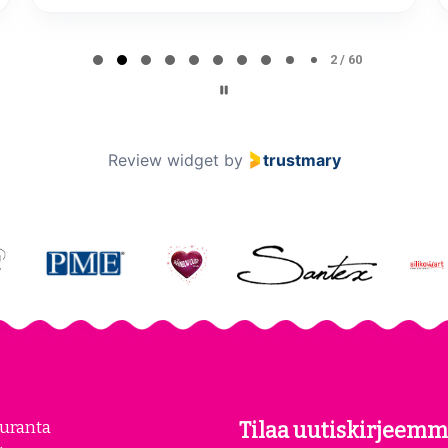
2 / 60
Review widget
by
trustmary
euranta
Tilaa uutiskirjeemm