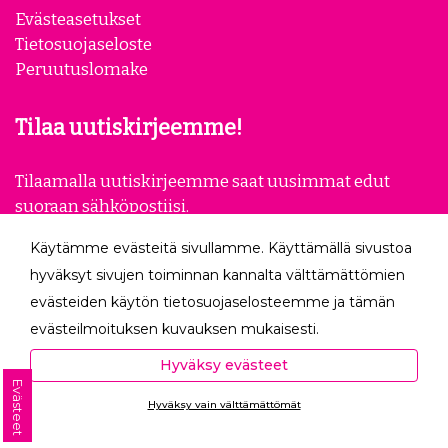
Evästeasetukset
Tietosuojaseloste
Peruutuslomake
Tilaa uutiskirjeemme!
Tilaamalla uutiskirjeemme saat uusimmat edut
suoraan sähköpostiisi.
Käytämme evästeitä sivullamme. Käyttämällä sivustoa
Tilaa
hyväksyt sivujen toiminnan kannalta välttämättömien
evästeiden käytön tietosuojaselosteemme ja tämän
Seuraa meitä
evästeilmoituksen kuvauksen mukaisesti.
Hyväksyessäsi analytiikka- ja markkinointievästeet
Hyväksy evästeet
autat meitä mittaamaan ja analysoimaan
Evästeet
Hyväksy vain välttämättömät
verkkosivumme toimintaa ja käyttöä (Analytiikka ja
Ota yhteyttä
tilastot) sekä tarjoamaan sinulle sinua itseäsi