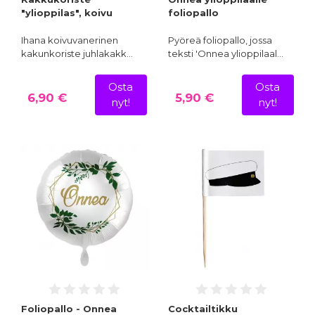
"ylioppilas", koivu
foliopallo
Ihana koivuvanerinen
Pyöreä foliopallo, jossa
kakunkoriste juhlakakk…
teksti 'Onnea ylioppilaal…
Osta
Osta
6,90 €
5,90 €
nyt!
nyt!
Foliopallo - Onnea
Cocktailtikku