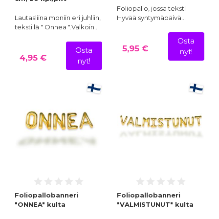
Foliopallo, jossa teksti
Lautasliina moniin eri juhliin,
Hyvää syntymäpäivä…
tekstillä " Onnea ".Valkoin…
Osta
5,95 €
Osta
nyt!
4,95 €
nyt!
Foliopallobanneri
Foliopallobanneri
"ONNEA" kulta
"VALMISTUNUT" kulta