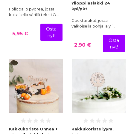
Ylioppilaslakki 24
kpl/pkt
Foliopallo pyöreä, jossa
kultaisella värillä teksti O…
Cocktailtikut, jossa
valkoisella pohjalla yli…
Osta
5,95 €
nyt!
Osta
2,90 €
nyt!
Kakkukoriste Onnea +
Kakkukoriste lyyra,