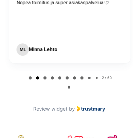
Nopea toimitus ja super asiakaspalvelua 🩷
Minna Lehto
ML
Page 2 of 60
2 / 60
Review widget
by
trustmary