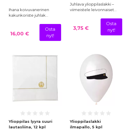
Juhlava ylioppilaslakki –
Ihana koivuvanerinen
viimeistele leivonnaiset…
kakunkoriste juhlak…
Osta
3,75 €
Osta
nyt!
16,00 €
nyt!
Ylioppilas lyyra suuri
Ylioppilaslakki
lautasliina, 12 kpl
ilmapallo, 5 kpl