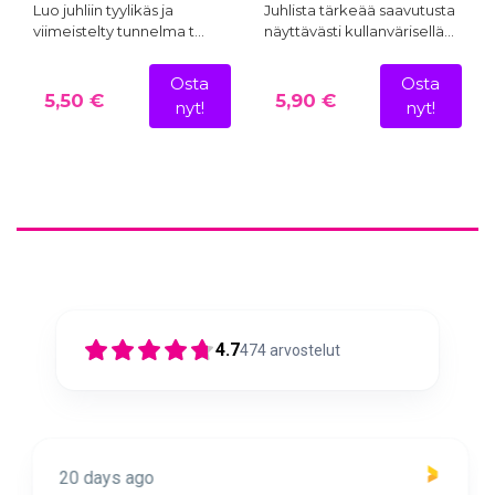
Luo juhliin tyylikäs ja
Juhlista tärkeää saavutusta
viimeistelty tunnelma t…
näyttävästi kullanvärisellä…
Osta
Osta
5,50 €
5,90 €
nyt!
nyt!
4.7
474
arvostelut
20 days ago