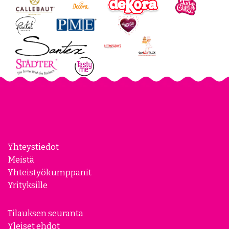
Yhteystiedot
Meistä
Yhteistyökumppanit
Yrityksille
Tilauksen seuranta
Yleiset ehdot