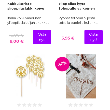
Kakkukoriste
Ylioppilas lyyra
ylioppilaslakki koivu
foliopallo valkoinen
Ihana koivuvanerinen
Pyöreä foliopallo, jossa
ylioppilaslakki juhlakakku…
toisella puolella kullank…
Osta
Osta
16,00 €
5,95 €
nyt!
nyt!
8,00 €
-50%