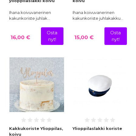
ylioppilaslakki koivu
koivu
Ihana koivuvanerinen
Ihana koivuvanerinen
kakunkoriste juhlak…
kakunkoriste juhlakakku…
Osta
Osta
16,00 €
15,00 €
nyt!
nyt!
Kakkukoriste Ylioppilas,
Ylioppilaslakki koriste
koivu