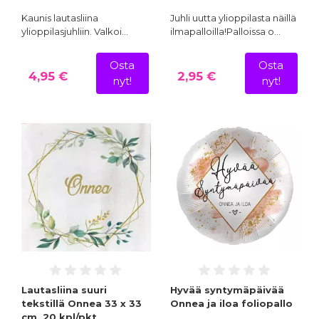
Kaunis lautasliina
Juhli uutta ylioppilasta näillä
ylioppilasjuhliin. Valkoi…
ilmapalloilla!Palloissa o…
Osta
Osta
4,95 €
2,95 €
nyt!
nyt!
Lautasliina suuri
Hyvää syntymäpäivää
tekstillä Onnea 33 x 33
Onnea ja iloa foliopallo
cm, 20 kpl/pkt