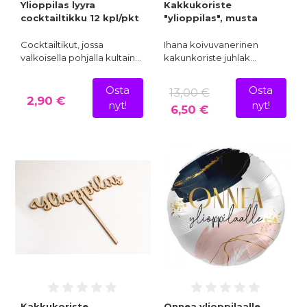
Ylioppilas lyyra
Kakkukoriste
cocktailtikku 12 kpl/pkt
"ylioppilas", musta
Cocktailtikut, jossa
Ihana koivuvanerinen
valkoisella pohjalla kultain…
kakunkoriste juhlak…
Osta
Osta
13,00 €
2,90 €
nyt!
nyt!
6,50 €
Kakkukoriste
Onnea ylioppilaalle