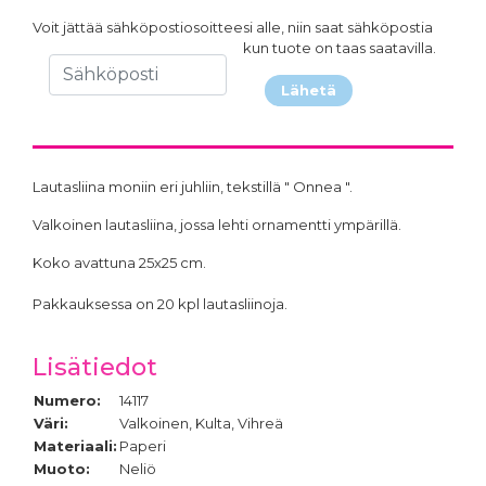
Voit jättää sähköpostiosoitteesi alle, niin saat sähköpostia
kun tuote on taas saatavilla.
Lähetä
Lautasliina moniin eri juhliin, tekstillä " Onnea ".
Valkoinen lautasliina, jossa lehti ornamentti ympärillä.
Koko avattuna 25x25 cm.
Pakkauksessa on 20 kpl lautasliinoja.
Lisätiedot
Numero:
14117
Väri:
Valkoinen, Kulta, Vihreä
Materiaali:
Paperi
Muoto:
Neliö