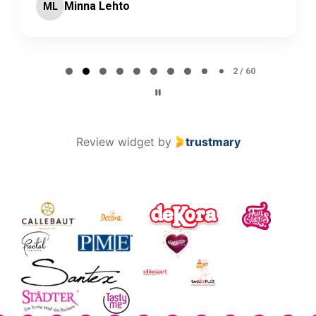
Minna Lehto
ML
Page 2 of 60
2 / 60
Review widget
by
trustmary