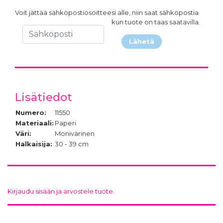
Voit jättää sähköpostiosoitteesi alle, niin saat sähköpostia
kun tuote on taas saatavilla.
Lähetä
Lisätiedot
Numero:
11550
Materiaali:
Paperi
Väri:
Monivärinen
Halkaisija:
30 - 39 cm
Kirjaudu sisään ja arvostele tuote.