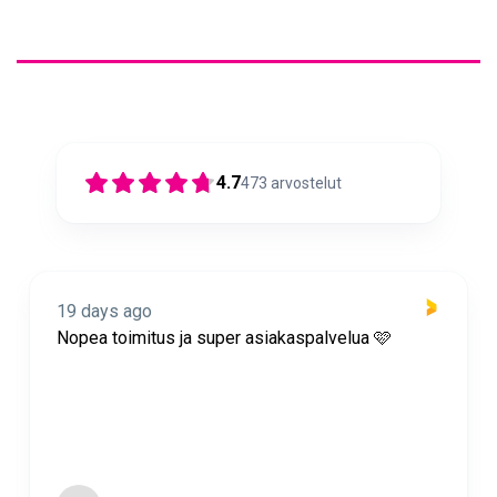
4.7
473
arvostelut
19 days ago
Nopea toimitus ja super asiakaspalvelua 🩷