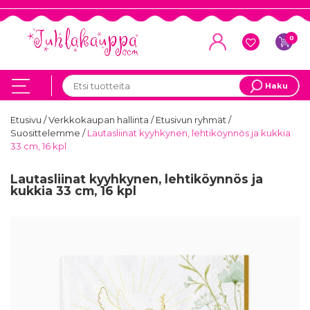
0
Haku
Etusivu
/
Verkkokaupan hallinta
/
Etusivun ryhmät
/
Suosittelemme
/
Lautasliinat kyyhkynen, lehtiköynnös ja kukkia
33 cm, 16 kpl
Lautasliinat kyyhkynen, lehtiköynnös ja
kukkia 33 cm, 16 kpl