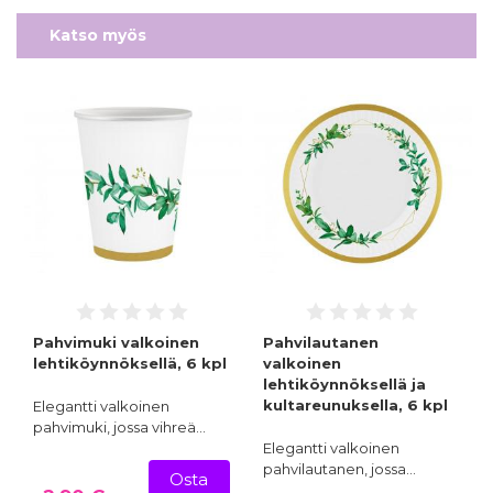
Katso myös
Pahvimuki valkoinen
Pahvilautanen
lehtiköynnöksellä, 6 kpl
valkoinen
lehtiköynnöksellä ja
kultareunuksella, 6 kpl
Elegantti valkoinen
pahvimuki, jossa vihreä…
Elegantti valkoinen
pahvilautanen, jossa…
Osta