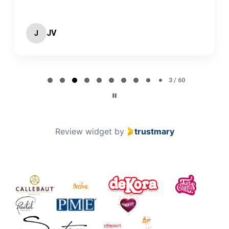
JV
J
Page 3 of 60
3 / 60
Review widget
by
trustmary