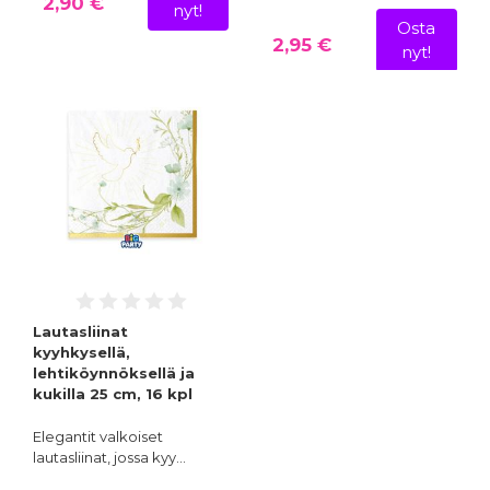
2,90 €
nyt!
Osta
2,95 €
nyt!
Lautasliinat
kyyhkysellä,
lehtiköynnöksellä ja
kukilla 25 cm, 16 kpl
Elegantit valkoiset
lautasliinat, jossa kyy…