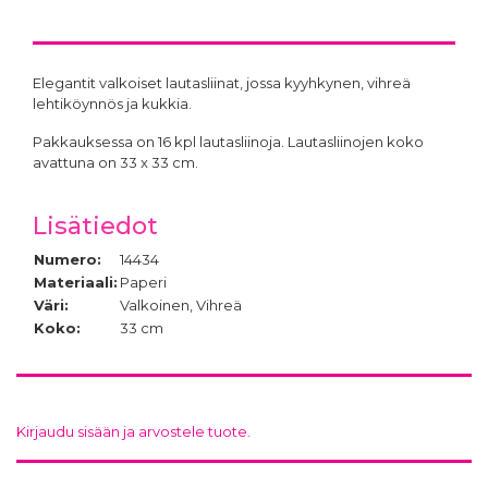
Elegantit valkoiset lautasliinat, jossa kyyhkynen, vihreä
lehtiköynnös ja kukkia.
Pakkauksessa on 16 kpl lautasliinoja. Lautasliinojen koko
avattuna on 33 x 33 cm.
Lisätiedot
Numero:
14434
Materiaali:
Paperi
Väri:
Valkoinen, Vihreä
Koko:
33 cm
Kirjaudu sisään ja arvostele tuote.