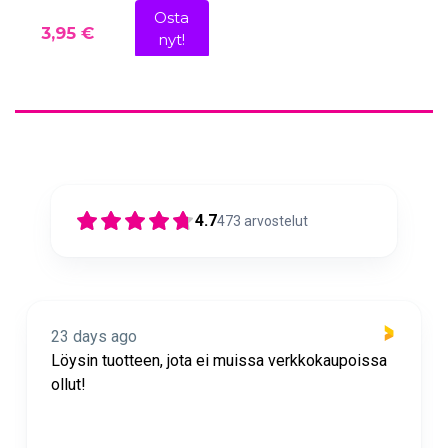
Osta
3,95 €
nyt!
4.7
473
arvostelut
23 days ago
Löysin tuotteen, jota ei muissa verkkokaupoissa
ollut!