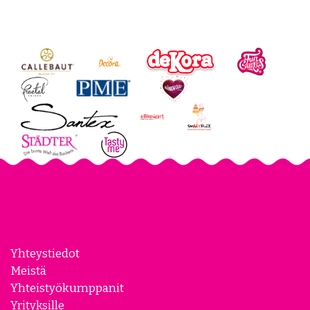
Review widget
by
trustmary