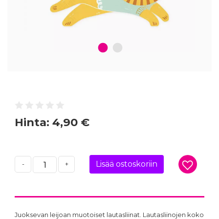
1
2
Hinta:
4,90 €
Lisää ostoskoriin
-
+
Juoksevan leijoan muotoiset lautasliinat. Lautasliinojen koko