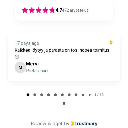
4.7
472
arvostelut
17 days ago
Kaikkea löytyy ja parasta on tosi nopea toimitus
😊
Mervi
M
Pietarsaari
Page 2 of 60
2 / 60