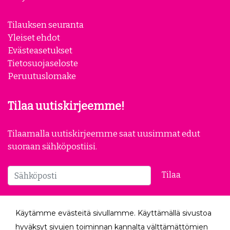
Yhteystiedot
Meistä
Yhteistyökumppanit
Yrityksille
Tilauksen seuranta
Yleiset ehdot
Evästeasetukset
Tietosuojaseloste
Peruutuslomake
Tilaa uutiskirjeemme!
Tilaamalla uutiskirjeemme saat uusimmat edut
suoraan sähköpostiisi.
Käytämme evästeitä sivullamme. Käyttämällä sivustoa
Tilaa
hyväksyt sivujen toiminnan kannalta välttämättömien