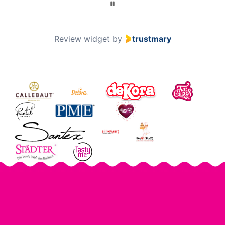
Page 2 of 60
2 / 60
Review widget
by
trustmary