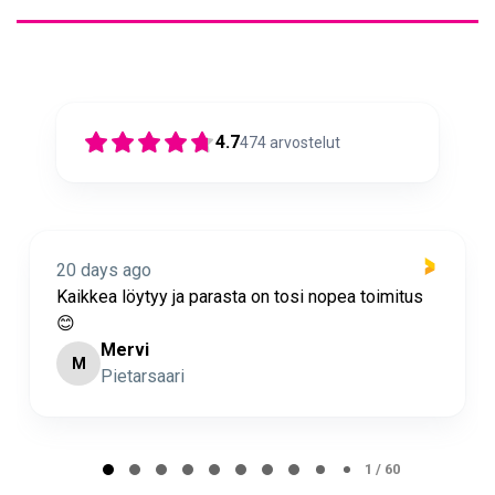
4.7
474
arvostelut
20 days ago
Kaikkea löytyy ja parasta on tosi nopea toimitus
😊
Mervi
M
Pietarsaari