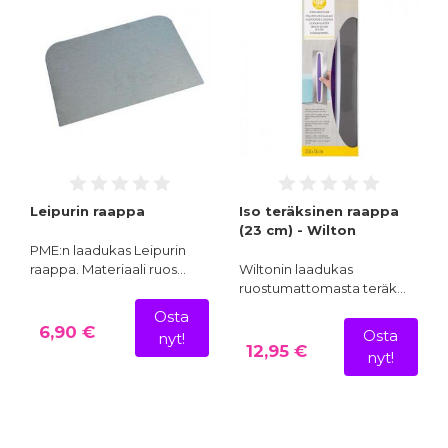
Leipurin raappa
Iso teräksinen raappa
(23 cm) - Wilton
PME:n laadukas Leipurin
raappa. Materiaali ruos…
Wiltonin laadukas
ruostumattomasta teräk…
Osta
6,90 €
Osta
nyt!
12,95 €
nyt!