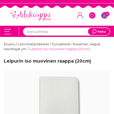
0
Haku
Etusivu
/
Leivontatarvikkeet
/
Työvälineet
/
Kaulimet, raapat,
tasoittajat ym.
/
Leipurin iso muovinen raappa (20cm)
Leipurin iso muovinen raappa (20cm)