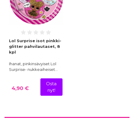
Lol Surprise isot pinkki-
glitter pahvilautaset, 8
kpl
Ihanat, pinkinsävyiset Lol
Surprise- nukkeaiheiset…
Osta
4,90 €
nyt!