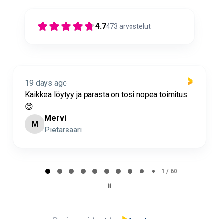
4.7
473
arvostelut
20 days ago
 parasta on tosi nopea toimitus
Nopea toimitus ja su
Minna Lehto
ML
Page 2 of 60
2 / 60