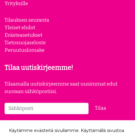
Yhteystiedot
Meistä
Yhteistyökumppanit
Yrityksille
Tilauksen seuranta
Yleiset ehdot
Evästeasetukset
Tietosuojaseloste
Peruutuslomake
Tilaa uutiskirjeemme!
Tilaamalla uutiskirjeemme saat uusimmat edut
suoraan sähköpostiisi.
Käytämme evästeitä sivullamme. Käyttämällä sivustoa
Tilaa