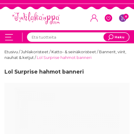
0
Haku
Etusivu
/
Juhlakoristeet
/
Katto- & seinäkoristeet
/
Bannerit, viirit,
nauhat & ketjut
/
Lol Surprise hahmot banneri
Lol Surprise hahmot banneri