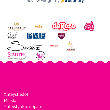
Review widget
by
trustmary