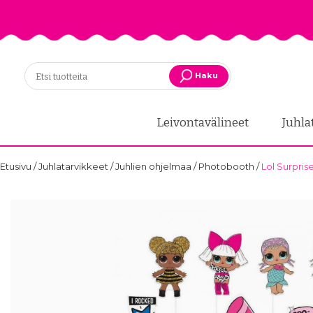
Haku
Leivontavälineet
Juhla
Etusivu
/
Juhlatarvikkeet
/
Juhlien ohjelmaa
/
Photobooth
/
Lol Surpris