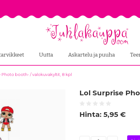
tarvikkeet
Uutta
Askartelu ja puuha
Tee
e Photo booth- / valokuvakyltit, 8 kpl
Lol Surprise Pho
Hinta:
5,95 €