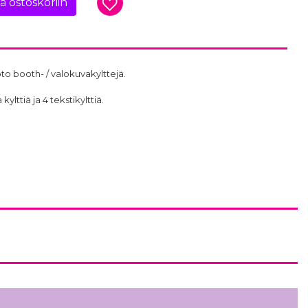
ää ostoskoriin
oto booth- / valokuvakylttejä.
lttiä ja 4 tekstikylttiä.