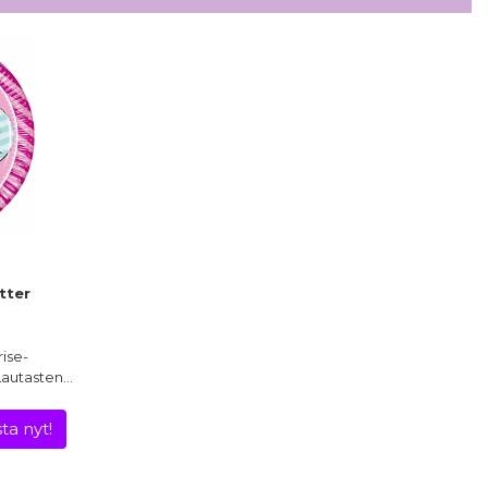
itter
rise-
 Lautasten…
ta nyt!