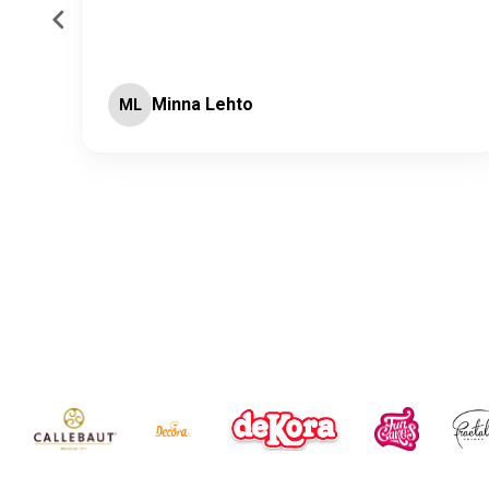
Minna Lehto
ML
Page 2 of 60