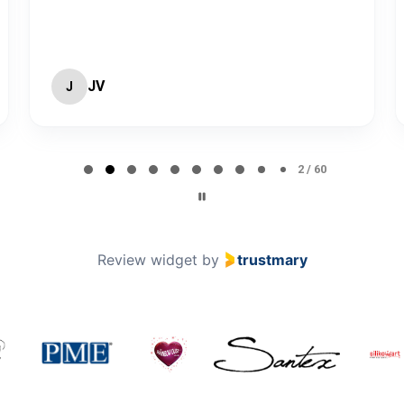
JV
J
2 / 60
Review widget
by
trustmary