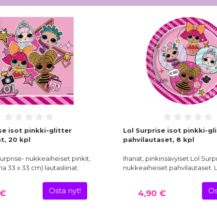
se isot pinkki-glitter
Lol Surprise isot pinkki-gl
at, 20 kpl
pahvilautaset, 8 kpl
Surprise- nukkeaiheiset pinkit,
Ihanat, pinkinsävyiset Lol Surp
na 33 x 33 cm) lautasliinat.
nukkeaiheiset pahvilautaset.
Osta nyt!
Os
 €
4,90 €