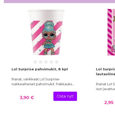
Lol Surprise pahvimukit, 8 kpl
Lol Surpri
lautasliin
Ihanat, värikkäät Lol Surprise-
nukkeaiheiset pahvimukit. Pakkauks…
Ihanat Lol 
isot (avattu
Osta nyt!
3,90 €
2,95