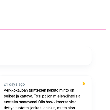
21 days ago
21 
Verkkokaupan tuotteiden hakutoiminto on
Hyv
selkeä ja kattava. Tosi paljon mielenkiintoisia
asia
tuotteita saatavana! Olin hankkimassa yhtä
joho
tiettyä tuotetta, jonka tilasinkin, mutta aion