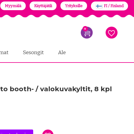
Myymälä
Käyttäjätili
Yrityksille
FI / Finland
0
mat
Sesongit
Ale
to booth- / valokuvakyltit, 8 kpl