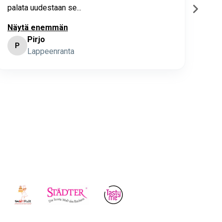
palata uudestaan se...
Näytä enemmän
Pirjo
P
K
Lappeenranta