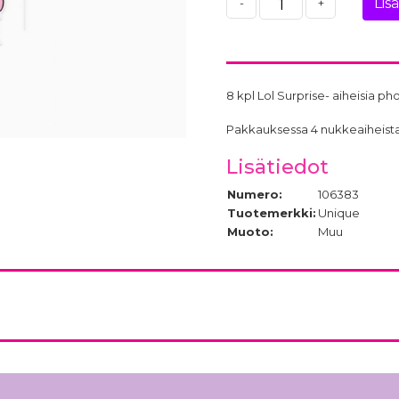
Lis
-
+
8 kpl Lol Surprise- aiheisia ph
Pakkauksessa 4 nukkeaiheista ky
Lisätiedot
Numero:
106383
Tuotemerkki:
Unique
Muoto:
Muu