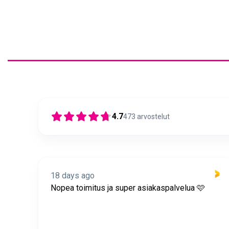
4.7
473
arvostelut
18 days ago
itus
Nopea toimitus ja super asiakaspalvelua 🩷