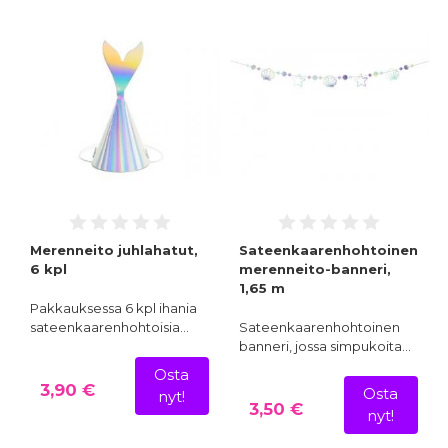
Merenneito juhlahatut,
Sateenkaarenhohtoinen
6 kpl
merenneito-banneri,
1,65 m
Pakkauksessa 6 kpl ihania
sateenkaarenhohtoisia…
Sateenkaarenhohtoinen
banneri, jossa simpukoita…
Osta
3,90 €
Osta
nyt!
3,50 €
nyt!