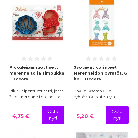
Pikkuleipämuottisetti
Syötävät koristeet
merenneito ja simpukka
Merenneidon pyrstöt, 6
- Decora
kpl - Decora
Pikkuleipämuottisetti, jossa
Pakkauksessa 6 kpl
2 kpl merenneito-aiheista…
syötäviä käsintehtyjä…
Osta
Osta
4,75 €
5,20 €
nyt!
nyt!