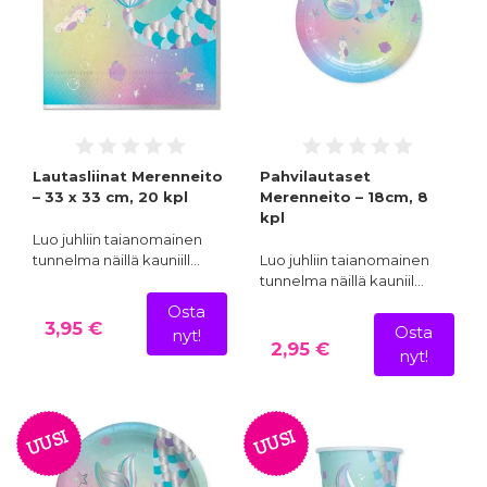
Lautasliinat Merenneito
Pahvilautaset
– 33 x 33 cm, 20 kpl
Merenneito – 18cm, 8
kpl
Luo juhliin taianomainen
tunnelma näillä kauniill…
Luo juhliin taianomainen
tunnelma näillä kauniil…
Osta
3,95 €
Osta
nyt!
2,95 €
nyt!
UUSI
UUSI