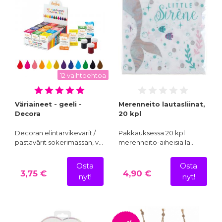
12 vaihtoehtoa
Väriaineet - geeli -
Merenneito lautasliinat,
Decora
20 kpl
Decoran elintarvikevärit /
Pakkauksessa 20 kpl
pastavärit sokerimassan, v…
merenneito-aiheisia la…
Osta
Osta
3,75 €
4,90 €
nyt!
nyt!