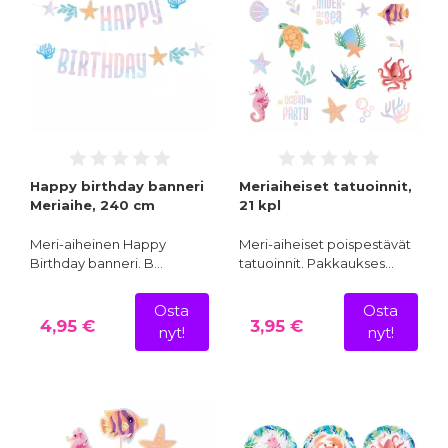
Happy birthday banneri
Meriaiheiset tatuoinnit,
Meriaihe, 240 cm
21 kpl
Meri-aiheinen Happy
Meri-aiheiset poispestävät
Birthday banneri. B…
tatuoinnit. Pakkaukses…
Osta
Osta
4,95 €
3,95 €
nyt!
nyt!