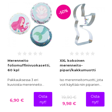
-50%
Merenneito
XXL kokoinen
foliomuffinivuokasetti,
merenneito-
60 kpl
pipari/kakkumuotti
Pakkauksessa 3 eri
Iso merenneitomuotti, jota
kuvioista merenneito…
voit käyttää niin piparien…
Osta
Osta
19,90 €
6,90 €
nyt!
nyt!
9,98 €