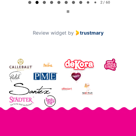
2 / 60
Review widget
by
trustmary