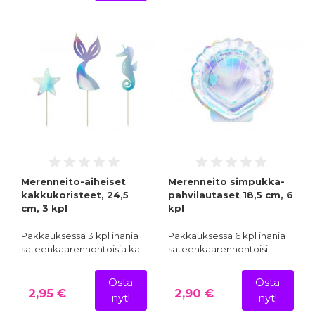
Merenneito-aiheiset
Merenneito simpukka-
kakkukoristeet, 24,5
pahvilautaset 18,5 cm, 6
cm, 3 kpl
kpl
Pakkauksessa 3 kpl ihania
Pakkauksessa 6 kpl ihania
sateenkaarenhohtoisia ka…
sateenkaarenhohtoisi…
Osta
Osta
2,95 €
2,90 €
nyt!
nyt!