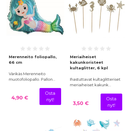
Merenneito foliopallo,
Meriaiheiset
66 cm
kakunkoristeet
kultaglitter, 6 kpl
Värikäs Merenneito
muotofoliopallo. Pallon…
Ihastuttavat kultaglitteriset
meriaiheiset kakunk…
Osta
4,90 €
Osta
nyt!
3,50 €
nyt!