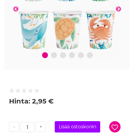
1
2
3
4
5
6
Hinta:
2,95 €
Lisää ostoskoriin
-
+