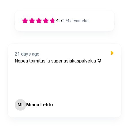
4.7
474
arvostelut
21 days ago
Nopea toimitus ja super asiakaspalvelua 🩷
Minna Lehto
ML
Page 2 of 60