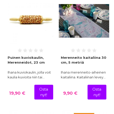
Puinen kuviokaulin,
Merenneito kaitaliina 30
Merenneidot, 23 cm
cm, 5 metriä
Ihana kuviokaulin, jolla voit
Ihana merenneito-aiheinen
kaulia kuvioita niin tai…
kaitaliina. Kaitaliinan levey…
Osta
Osta
19,90 €
9,90 €
nyt!
nyt!