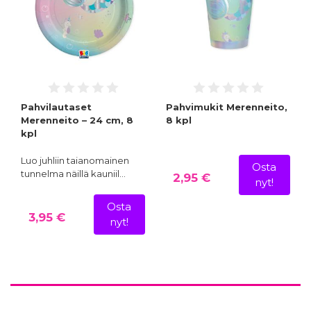
Pahvilautaset
Pahvimukit Merenneito,
Merenneito – 24 cm, 8
8 kpl
kpl
Luo juhliin taianomainen
Osta
tunnelma näillä kauniil…
2,95 €
nyt!
Osta
3,95 €
nyt!