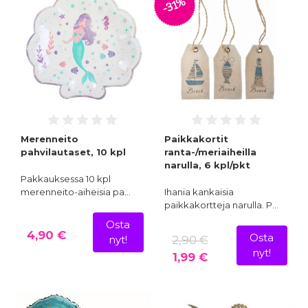
-31%
Merenneito
Paikkakortit
pahvilautaset, 10 kpl
ranta-/meriaiheilla
narulla, 6 kpl/pkt
Pakkauksessa 10 kpl
merenneito-aiheisia pa…
Ihania kankaisia
paikkakortteja narulla. P…
Osta
4,90 €
Osta
2,90 €
nyt!
nyt!
1,99 €