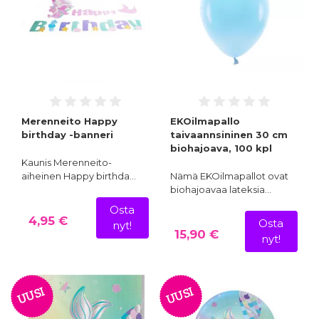
Merenneito Happy
EKOilmapallo
birthday -banneri
taivaannsininen 30 cm
biohajoava, 100 kpl
Kaunis Merenneito-
aiheinen Happy birthda…
Nämä EKOilmapallot ovat
biohajoavaa lateksia…
Osta
4,95 €
Osta
nyt!
15,90 €
nyt!
UUSI
UUSI