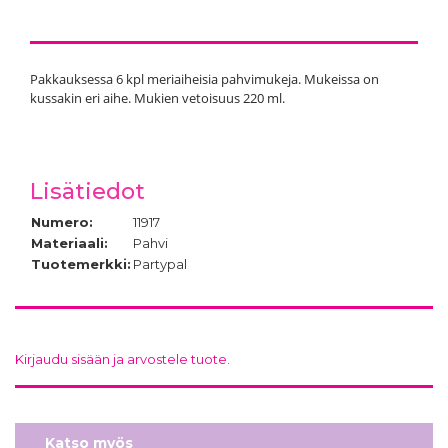
Pakkauksessa 6 kpl meriaiheisia pahvimukeja. Mukeissa on
kussakin eri aihe. Mukien vetoisuus 220 ml.
Lisätiedot
Numero:
11917
Materiaali:
Pahvi
Tuotemerkki:
Partypal
Kirjaudu sisään ja arvostele tuote.
Katso myös