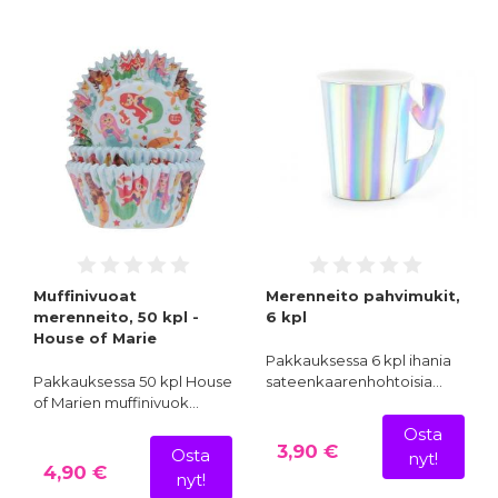
Muffinivuoat
Merenneito pahvimukit,
merenneito, 50 kpl -
6 kpl
House of Marie
Pakkauksessa 6 kpl ihania
Pakkauksessa 50 kpl House
sateenkaarenhohtoisia…
of Marien muffinivuok…
Osta
3,90 €
Osta
nyt!
4,90 €
nyt!