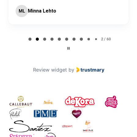
Minna Lehto
ML
Page 2 of 60
2 / 60
Review widget
by
trustmary