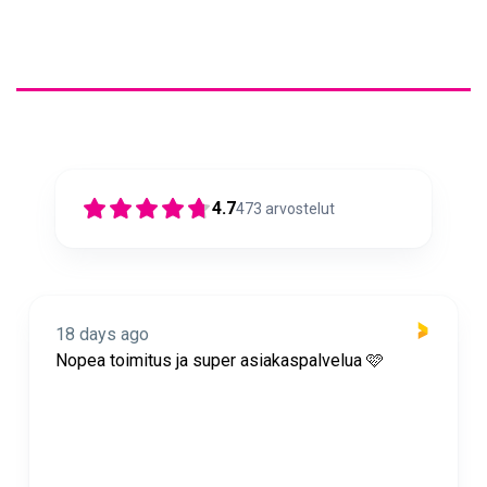
4.7
473
arvostelut
18 days ago
Nopea toimitus ja super asiakaspalvelua 🩷