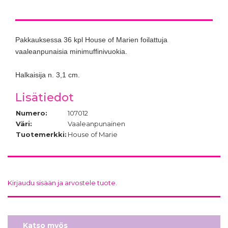
Pakkauksessa 36 kpl House of Marien foilattuja
vaaleanpunaisia minimuffinivuokia.
Halkaisija n. 3,1 cm.
Lisätiedot
Numero:
107012
Väri:
Vaaleanpunainen
Tuotemerkki:
House of Marie
Kirjaudu sisään ja arvostele tuote.
Katso myös