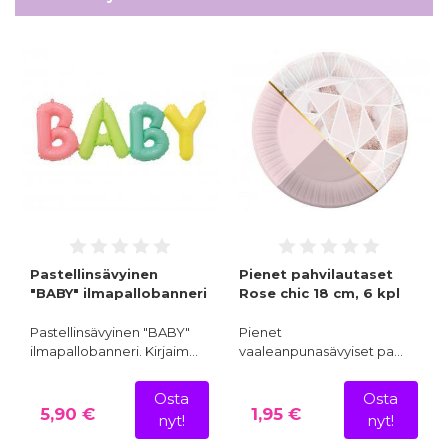
Pastellinsävyinen
Pienet pahvilautaset
"BABY" ilmapallobanneri
Rose chic 18 cm, 6 kpl
Pastellinsävyinen "BABY"
Pienet
ilmapallobanneri. Kirjaim…
vaaleanpunasävyiset pa…
Osta
Osta
5,90 €
1,95 €
nyt!
nyt!