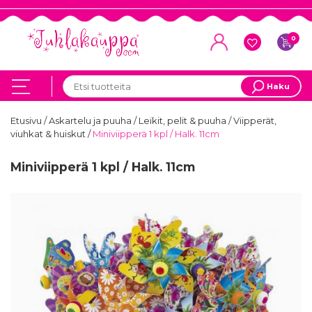
0
Haku
Etusivu
/
Askartelu ja puuha
/
Leikit, pelit & puuha
/
Viipperät,
viuhkat & huiskut
/
Miniviipperä 1 kpl / Halk. 11cm
Miniviipperä 1 kpl / Halk. 11cm