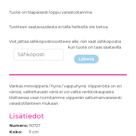
Tuote on tilapäisesti loppu varastostamme.
Tuotteen saatavuudesta ei tällä hetkellä ole tietoa.
Voit jättää sähköpostiosoitteesi alle, niin saat sähköpostia
kun tuote on taas saatavilla.
Lähetä
Värikäs miniviipperä / hyrrä / vappuhyrrä. Viipperöitä on eri
värisiä, valitettavasti väriä ei voi valita verkkokaupasta
tilattaessa vaan toimitamme viipperän sattumanvaraisesti
varastotilanteen mukaan.
Lisätiedot
Numero:
110727
Koko:
11 cm