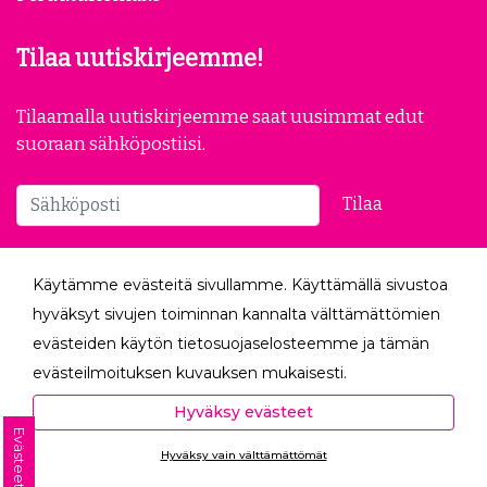
Yleiset ehdot
Evästeasetukset
Tietosuojaseloste
Peruutuslomake
Tilaa uutiskirjeemme!
Tilaamalla uutiskirjeemme saat uusimmat edut
suoraan sähköpostiisi.
Käytämme evästeitä sivullamme. Käyttämällä sivustoa
Tilaa
hyväksyt sivujen toiminnan kannalta välttämättömien
evästeiden käytön tietosuojaselosteemme ja tämän
Seuraa meitä
evästeilmoituksen kuvauksen mukaisesti.
Hyväksyessäsi analytiikka- ja markkinointievästeet
Hyväksy evästeet
autat meitä mittaamaan ja analysoimaan
Evästeet
Hyväksy vain välttämättömät
verkkosivumme toimintaa ja käyttöä (Analytiikka ja
Ota yhteyttä