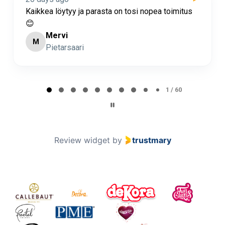
sta on tosi nopea toimitus
Nopea toimitus ja super as
Minna Lehto
ML
Page 2 of 60
2 / 60
Review widget
by
trustmary