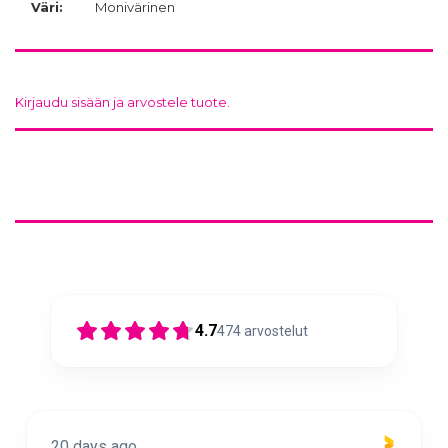
Väri:
Monivärinen
Kirjaudu sisään ja arvostele tuote.
4.7
474
arvostelut
20 days ago