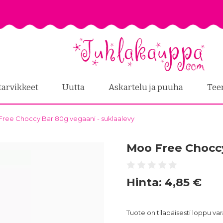
tarvikkeet
Uutta
Askartelu ja puuha
Tee
ree Choccy Bar 80g vegaani - suklaalevy
Moo Free Choccy
Hinta:
4,85 €
Tuote on tilapäisesti loppu v