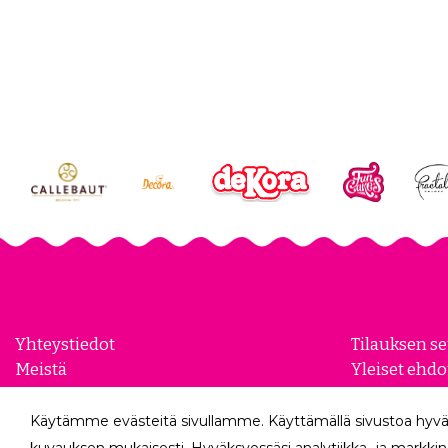
Yhteystiedot
Tilauksen s
Meistä
Yleiset ehdo
Yhteistyökumppanit
Evästeasetu
Yrityksille
Tietosuojase
Käytämme evästeitä sivullamme. Käyttämällä sivustoa hyvä
Peruutuslo