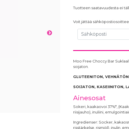
Tuotteen saatavuudesta ei täll
Voit jättää sähköpostiosoittees
Moo Free Choccy Bar Suklaale
soijaton.
GLUTEENITON, VEHNÄTÖN
SOIJATON, KASEIINITON, 
Ainesosat
Sokeri, kaakaovoi 37%*, (Kaakaov
riisijauho), inuliini, emulgointi
Ingredienser: Socker, kakaosm
risstärkelse, rismjöl), inulin, 