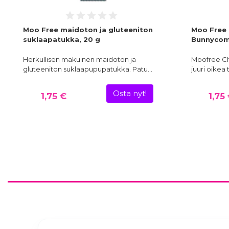
Moo Free maidoton ja gluteeniton
Moo Free 
suklaapatukka, 20 g
Bunnycom
Herkullisen makuinen maidoton ja
Moofree Ch
gluteeniton suklaapupupatukka. Patu…
juuri oike
Osta nyt!
1,75 €
1,75