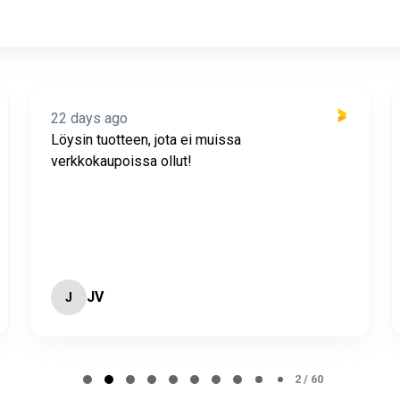
22 days ago
Löysin tuotteen, jota ei muissa
verkkokaupoissa ollut!
JV
J
2 / 60