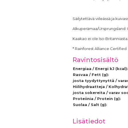
Säilytettävä viileässä ja kuivas
Alkuperämaa/Ursprungsland: Is
Kaakao ei ole Iso-Britanniasta.
* Rainforest Alliance Certified
Ravintosisältö
Energiaa / Energi kJ (kcal):
Rasvaa / Fett (g):
josta tyydyttynyttä / vara
Hiilihydraatteja / Kolhydrat
josta sokereita / varav soc
Proteiinia / Protein (g):
Suolaa / Salt (g):
Lisätiedot