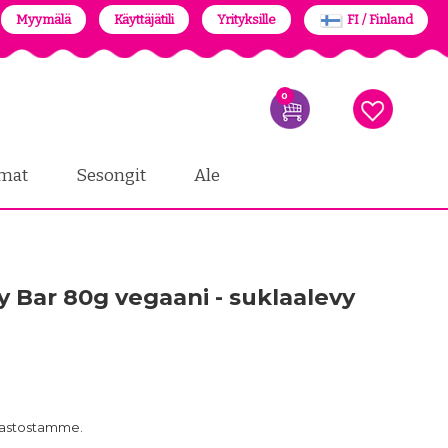
Myymälä
Käyttäjätili
Yrityksille
FI / Finland
0
mat
Sesongit
Ale
 Bar 80g vegaani - suklaalevy
arastostamme.