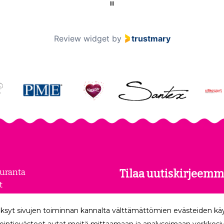
Review widget
by
trustmary
euranta
Tilaa uutiskirjeemm
t
kset
Tilaamalla uutiskirjeemme
loste
ksyt sivujen toiminnan kannalta välttämättömien evästeiden k
uusimmat edut suoraan säh
make