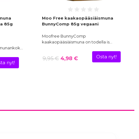
smuna
Moo Free kaakaopääsiäismuna
la 85g
BunnyComp 85g vegaani
Moofree BunnyComp
kaakaopääsiäismuna on todella is…
 munankok…
Osta nyt!
9,95 €
4,98 €
ta nyt!