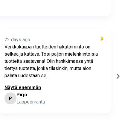
22 days ago
22 
Verkkokaupan tuotteiden hakutoiminto on
Hyv
selkeä ja kattava. Tosi paljon mielenkiintoisia
asia
tuotteita saatavana! Olin hankkimassa yhtä
joho
tiettyä tuotetta, jonka tilasinkin, mutta aion
palata uudestaan se...
Näytä enemmän
Pirjo
P
K
Lappeenranta