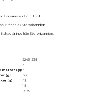
sa. Förvaras svalt och torrt.
o-Britannia / Storbritannien
 Kakao är inte från Storbritannien.
2245 (538)
31
v mättat (g):
19
er (g):
60
ker (g):
43
1.8
0.05