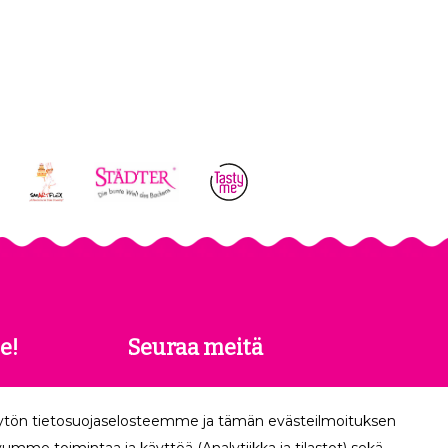
e!
Seuraa meitä
 saat
äytön tietosuojaselosteemme ja tämän evästeilmoituksen
köpostiisi.