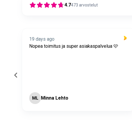
4.7
473
arvostelut
19 days ago
itus
Nopea toimitus ja super asiakaspalvelua 🩷
Minna Lehto
ML
Page 2 of 60