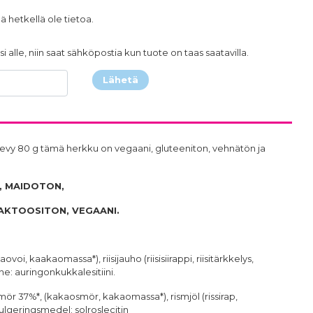
ä hetkellä ole tietoa.
i alle, niin saat sähköpostia kun tuote on taas saatavilla.
Lähetä
vy 80 g tämä herkku on vegaani, gluteeniton, vehnätön ja
, MAIDOTON,
LAKTOOSITON, VEGAANI.
oi, kaakaomassa*), riisijauho (riisisiirappi, riisitärkkelys,
aine: auringonkukkalesitiini.
ör 37%*, (kakaosmör, kakaomassa*), rismjöl (rissirap,
emulgeringsmedel: solroslecitin