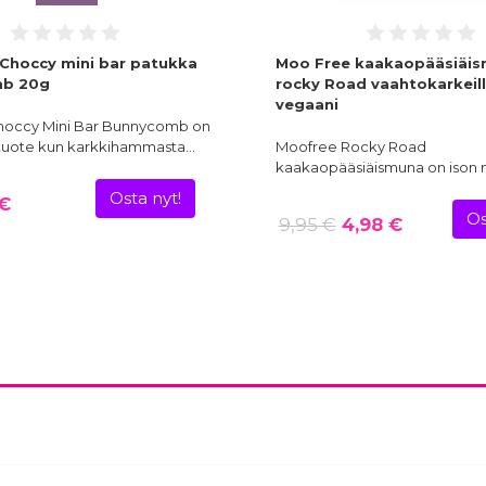
Choccy mini bar patukka
Moo Free kaakaopääsiäi
b 20g
rocky Road vaahtokarkeil
vegaani
occy Mini Bar Bunnycomb on
a tuote kun karkkihammasta…
Moofree Rocky Road
kaakaopääsiäismuna on ison
Osta nyt!
 €
Os
9,95 €
4,98 €