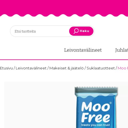
Haku
Leivontavälineet
Juhla
Etusivu
/
Leivontavälineet
/
Makeiset & jäätelö
/
Suklaatuotteet
/
Moo F