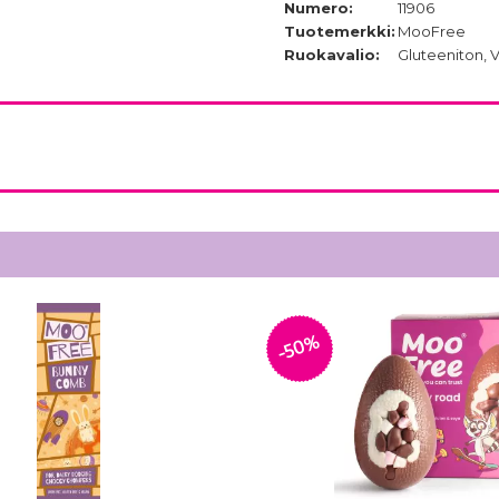
Numero:
11906
Tuotemerkki:
MooFree
Ruokavalio:
Gluteeniton, 
-50%