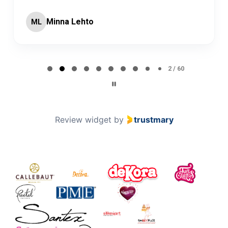
Minna Lehto
ML
Page 2 of 60
2 / 60
Review widget
by
trustmary