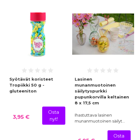
Syötävät koristeet
Lasinen
Tropiikki 50 g -
munanmuotoinen
gluteeniton
säilytyspurkki
pupunkorvilla keltainen
8 x 17,5 cm
Osta
Ihastuttava lasinen
3,95 €
nyt!
munanmuotoinen säilyt…
Osta