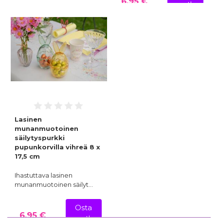
6,95 €
nyt!
Lasinen
munanmuotoinen
säilytyspurkki
pupunkorvilla vihreä 8 x
17,5 cm
Ihastuttava lasinen
munanmuotoinen säilyt…
Osta
6,95 €