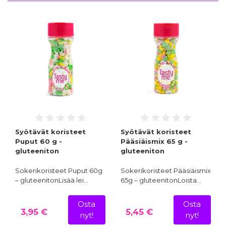
Syötävät koristeet
Syötävät koristeet
Puput 60 g -
Pääsiäismix 65 g -
gluteeniton
gluteeniton
Sokerikoristeet Puput 60g
Sokerikoristeet Pääsiäismix
– gluteenitonLisää lei…
65g – gluteenitonLoista…
Osta
Osta
3,95 €
5,45 €
nyt!
nyt!