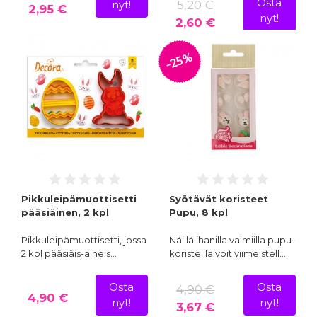
Osta
5,20 €
nyt!
2,95 €
nyt!
2,60 €
-25%
Pikkuleipämuottisetti
Syötävät koristeet
pääsiäinen, 2 kpl
Pupu, 8 kpl
Pikkuleipämuottisetti, jossa
Näillä ihanilla valmiilla pupu-
2 kpl pääsiäis-aiheis…
koristeilla voit viimeistell…
Osta
Osta
4,90 €
4,90 €
nyt!
nyt!
3,67 €