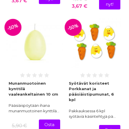
3,67 €
nyt!
3,67 €
-50%
-50%
Munanmuotoinen
Syötävät koristeet
kynttilä
Porkkanat ja
vaaleankeltainen 10 cm
pääsiäistipumunat, 6
kpl
Pääsiäispöytään ihana
munanmuotoinen kynttilä…
Pakkauksessa 6 kpl
syötäviä käsintehtyjä pä…
Osta
5,90 €