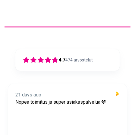
4.7
474
arvostelut
21 days ago
Nopea toimitus ja super asiakaspalvelua 🩷