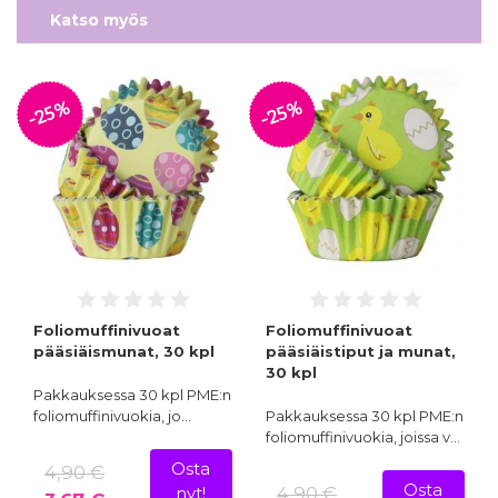
nyt!
Katso myös
-25%
-25%
Foliomuffinivuoat
Foliomuffinivuoat
pääsiäismunat, 30 kpl
pääsiäistiput ja munat,
30 kpl
Pakkauksessa 30 kpl PME:n
foliomuffinivuokia, jo…
Pakkauksessa 30 kpl PME:n
foliomuffinivuokia, joissa v…
Osta
4,90 €
Osta
4,90 €
nyt!