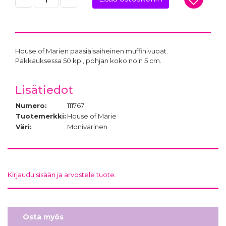
House of Marien pääsiäisaiheinen muffinivuoat.
Pakkauksessa 50 kpl, pohjan koko noin 5 cm.
Lisätiedot
Numero:
111767
Tuotemerkki:
House of Marie
Väri:
Monivärinen
Kirjaudu sisään ja arvostele tuote.
Osta myös