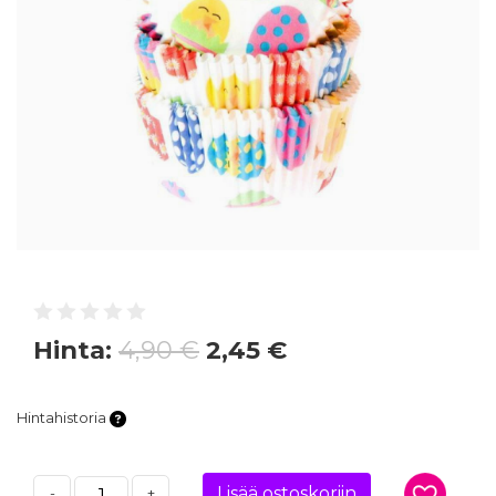
Hinta:
4,90 €
2,45 €
Hintahistoria
Lisää ostoskoriin
-
+