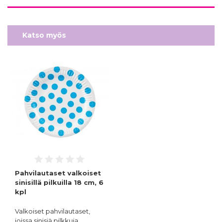
Katso myös
Pahvilautaset valkoiset
sinisillä pilkuilla 18 cm, 6
kpl
Valkoiset pahvilautaset,
joissa sinisiä pilkkuja…