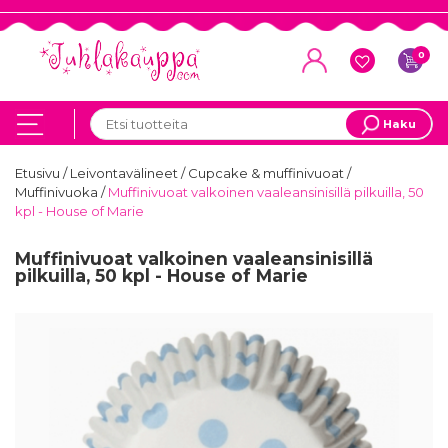
0
Haku
Etusivu
/
Leivontavälineet
/
Cupcake & muffinivuoat
/
Muffinivuoka
/
Muffinivuoat valkoinen vaaleansinisillä pilkuilla, 50
kpl - House of Marie
Muffinivuoat valkoinen vaaleansinisillä
pilkuilla, 50 kpl - House of Marie