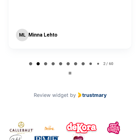
Minna Lehto
ML
Page 2 of 60
2 / 60
Review widget
by
trustmary