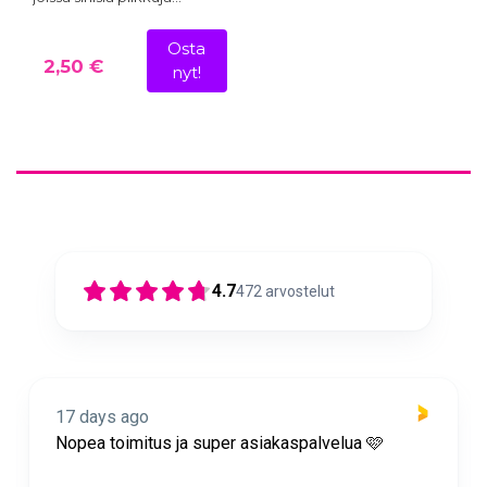
Osta
2,50 €
nyt!
4.7
472
arvostelut
17 days ago
Nopea toimitus ja super asiakaspalvelua 🩷