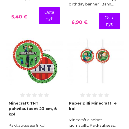
birthday banneri. Bann…
Osta
5,40 €
Osta
nyt!
6,90 €
nyt!
Minecraft TNT
Paperipilli Minecraft, 4
pahvilautaset 23 cm, 8
kpl
kpl
Minecraft aiheiset
Pakkauksessa 8 kpl
juomapillit. Pakkauksess…