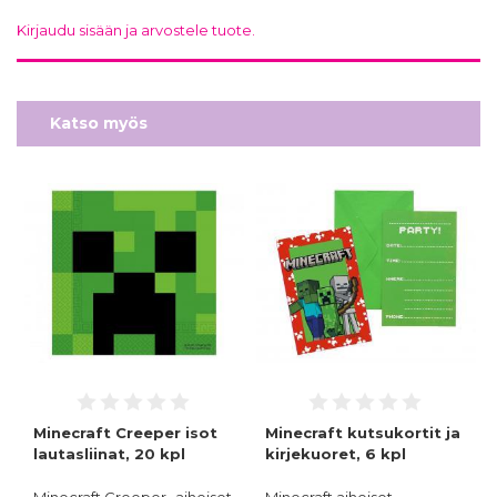
Kirjaudu sisään ja arvostele tuote.
Katso myös
Minecraft Creeper isot
Minecraft kutsukortit ja
lautasliinat, 20 kpl
kirjekuoret, 6 kpl
Minecraft Creeper- aiheiset
Minecraft aiheiset