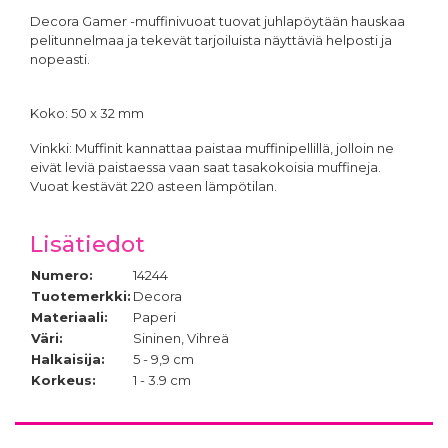
Decora Gamer -muffinivuoat tuovat juhlapöytään hauskaa
pelitunnelmaa ja tekevät tarjoiluista näyttäviä helposti ja
nopeasti.
Koko: 50 x 32 mm
Vinkki: Muffinit kannattaa paistaa muffinipellillä, jolloin ne
eivät leviä paistaessa vaan saat tasakokoisia muffineja.
Vuoat kestävät 220 asteen lämpötilan.
Lisätiedot
Numero:
14244
Tuotemerkki:
Decora
Materiaali:
Paperi
Väri:
Sininen, Vihreä
Halkaisija:
5 - 9,9 cm
Korkeus:
1 - 3.9 cm