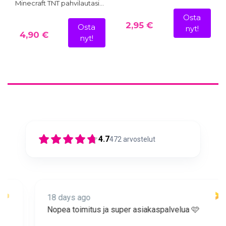
Minecraft TNT pahvilautasi…
Osta
2,95 €
Osta
nyt!
4,90 €
nyt!
4.7
472
arvostelut
18 days ago
Nopea toimitus ja super asiakaspalvelua 🩷