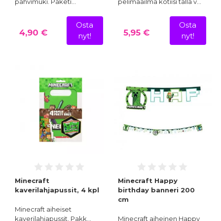
pahvimuki. Paketi…
pelimaailma kotiisi tällä v…
Osta
Osta
4,90 €
5,95 €
nyt!
nyt!
Minecraft
Minecraft Happy
kaverilahjapussit, 4 kpl
birthday banneri 200
cm
Minecraft aiheiset
kaverilahjapussit. Pakk…
Minecraft aiheinen Happy