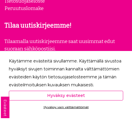
Tietosuojaseloste
Peruutuslomake
Tilaa uutiskirjeemme!
Tilaamalla uutiskirjeemme saat uusimmat edut
suoraan sähköpostiisi.
Käytämme evästeitä sivullamme. Käyttämällä sivustoa
Tilaa
hyväksyt sivujen toiminnan kannalta välttämättömien
evästeiden käytön tietosuojaselosteemme ja tämän
Seuraa meitä
evästeilmoituksen kuvauksen mukaisesti.
Hyväksyessäsi analytiikka- ja markkinointievästeet
Hyväksy evästeet
autat meitä mittaamaan ja analysoimaan
Evästeet
Hyväksy vain välttämättömät
verkkosivumme toimintaa ja käyttöä (Analytiikka ja
Ota yhteyttä
tilastot) sekä tarjoamaan sinulle sinua itseäsi
kiinnostavaa mainontaa (Markkinointi ja uudelleen