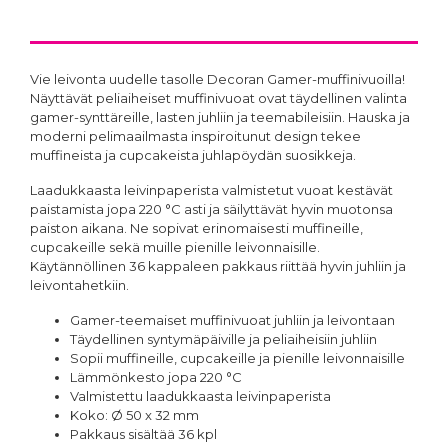
Vie leivonta uudelle tasolle Decoran Gamer-muffinivuoilla!
Näyttävät peliaiheiset muffinivuoat ovat täydellinen valinta
gamer-synttäreille, lasten juhliin ja teemabileisiin. Hauska ja
moderni pelimaailmasta inspiroitunut design tekee
muffineista ja cupcakeista juhlapöydän suosikkeja.
Laadukkaasta leivinpaperista valmistetut vuoat kestävät
paistamista jopa 220 °C asti ja säilyttävät hyvin muotonsa
paiston aikana. Ne sopivat erinomaisesti muffineille,
cupcakeille sekä muille pienille leivonnaisille.
Käytännöllinen 36 kappaleen pakkaus riittää hyvin juhliin ja
leivontahetkiin.
Gamer-teemaiset muffinivuoat juhliin ja leivontaan
Täydellinen syntymäpäiville ja peliaiheisiin juhliin
Sopii muffineille, cupcakeille ja pienille leivonnaisille
Lämmönkesto jopa 220 °C
Valmistettu laadukkaasta leivinpaperista
Koko: Ø 50 x 32 mm
Pakkaus sisältää 36 kpl