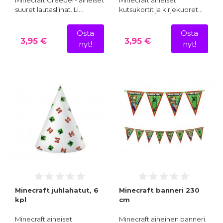
suuret lautasliinat. Li…
kutsukortit ja kirjekuoret…
Osta
Osta
3,95 €
3,95 €
nyt!
nyt!
Minecraft juhlahatut, 6
Minecraft banneri 230
kpl
cm
Minecraft aiheiset
Minecraft aiheinen banneri.