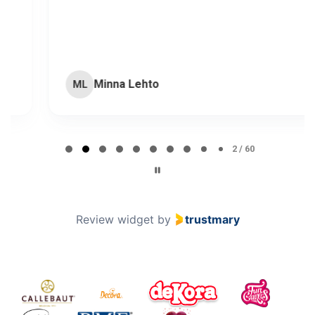
Minna Lehto
ML
Page 2 of 60
2 / 60
Review widget
by
trustmary