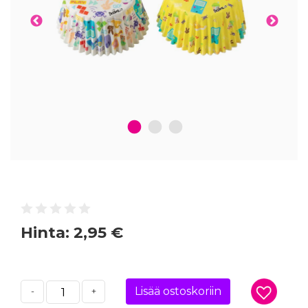
1
2
3
Hinta:
2,95 €
Lisää ostoskoriin
-
+