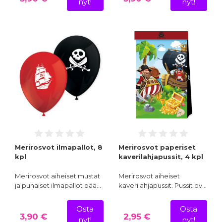
nyt!
nyt!
Merirosvot ilmapallot, 8
Merirosvot paperiset
kpl
kaverilahjapussit, 4 kpl
Merirosvot aiheiset mustat
Merirosvot aiheiset
ja punaiset ilmapallot pää…
kaverilahjapussit. Pussit ov…
Osta
Osta
3,90 €
2,95 €
nyt!
nyt!