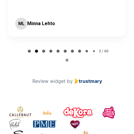
Minna Lehto
ML
Page 2 of 60
2 / 60
Review widget
by
trustmary