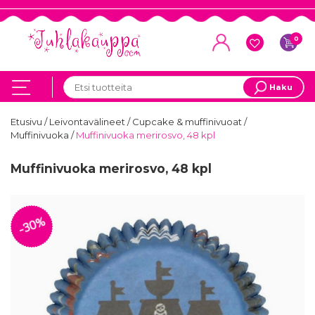
0
Haku
Etusivu
/
Leivontavälineet
/
Cupcake & muffinivuoat
/
Muffinivuoka
/
Muffinivuoka merirosvo, 48 kpl
Muffinivuoka merirosvo, 48 kpl
-30%