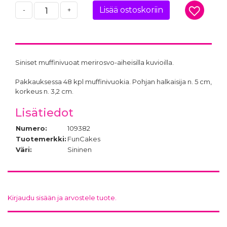
Lisää ostoskoriin
-
+
Siniset muffinivuoat merirosvo-aiheisilla kuvioilla.
Pakkauksessa 48 kpl muffinivuokia. Pohjan halkaisija n. 5 cm,
korkeus n. 3,2 cm.
Lisätiedot
Numero:
109382
Tuotemerkki:
FunCakes
Väri:
Sininen
Kirjaudu sisään ja arvostele tuote.