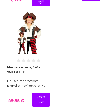
3,95 €
nyt!
Merirosvoasu, 5-6-
vuotiaalle
Hauska merirosvoasu
pienelle merirosvolle. K…
Osta
49,95 €
nyt!