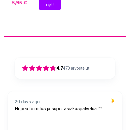
5,95 €
nyt!
4.7
473
arvostelut
20 days ago
Nopea toimitus ja super asiakaspalvelua 🩷