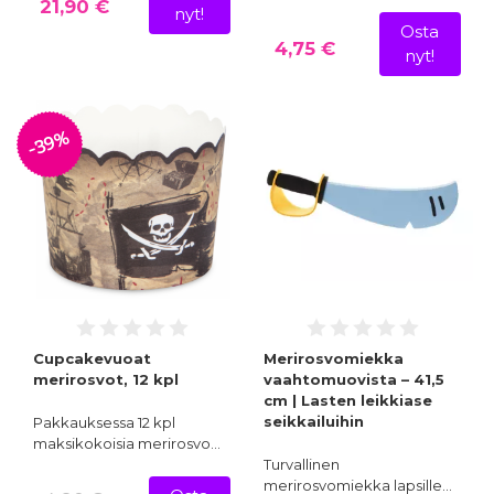
21,90 €
nyt!
Osta
4,75 €
nyt!
-39%
Cupcakevuoat
Merirosvomiekka
merirosvot, 12 kpl
vaahtomuovista – 41,5
cm | Lasten leikkiase
seikkailuihin
Pakkauksessa 12 kpl
maksikokoisia merirosvo…
Turvallinen
merirosvomiekka lapsille…