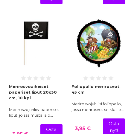
Merirosvoaiheiset
Foliopallo merirosvot,
paperiset liput 20x30
45 cm
cm, 10 kpl
Merirosvojuhliisi foliopallo,
Merirosvojuhliisi paperiset
jossa merirosvot seikkaile…
liput, joissa mustalla p…
Osta
3,95 €
Osta
nyt!