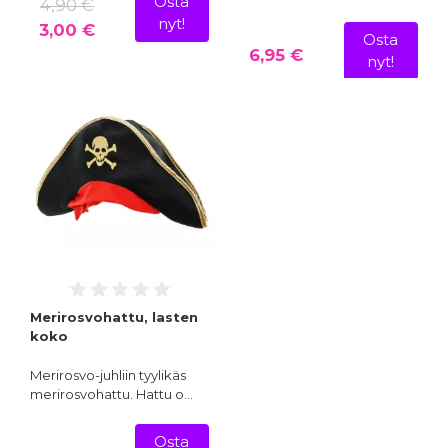
Osta
4,90 €
nyt!
3,00 €
Osta
6,95 €
nyt!
Merirosvohattu, lasten
koko
Merirosvo-juhliin tyylikäs
merirosvohattu. Hattu o…
Osta