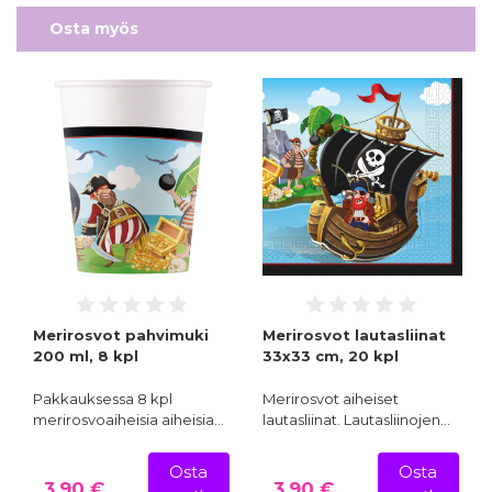
Osta myös
Merirosvot pahvimuki
Merirosvot lautasliinat
200 ml, 8 kpl
33x33 cm, 20 kpl
Pakkauksessa 8 kpl
Merirosvot aiheiset
merirosvoaiheisia aiheisia…
lautasliinat. Lautasliinojen…
Osta
Osta
3,90 €
3,90 €