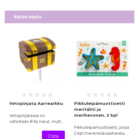
Katso myös
Vetopinjata Aarrearkku
Pikkuleipämuottisetti
meritähti ja
merihevonen, 2 kpl
Vetopinjatassa on
vähintään 8:lle narut, mutt…
Pikkuleipämuottisetti, jossa
2 kpl mereneläväaiheista…
Osta