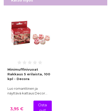
Katso myös
Minimuffinivuoat
Rakkaus 5 erilaista, 100
kpl - Decora
Luo romanttinen ja
näyttävä kattaus Decor…
Osta
3,95 €
nyt!