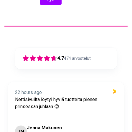
4.7
474
arvostelut
22 hours ago
Nettisivuilta löytyi hyviä tuotteita pienen
prinsessan juhlaan 😊
Jenna Makunen
JM