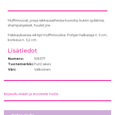
Muffinivuoat, jossa rakkausaiheisia kuvioita, kuten sydämiä,
shampanjalasit, huulet jne.
Pakkauksessa 48 kpl muffinivuokia. Pohjan halkaisija n. 5 cm,
korkeus n. 3,2 cm.
Lisätiedot
Numero:
109377
Tuotemerkki:
FunCakes
Väri:
Valkoinen
Kirjaudu sisään ja arvostele tuote.