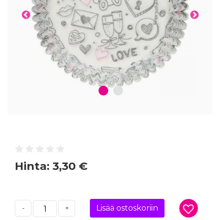
1
2
Hinta:
3,30 €
Lisää ostoskoriin
-
+