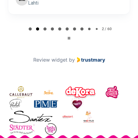
Lahti
Page 2 of 60
2 / 60
Review widget
by
trustmary