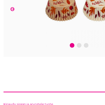
1
2
3
Kirjaudu sisään ja arvostele tuote.