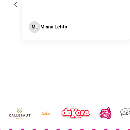
Minna Lehto
ML
Page 2 of 60