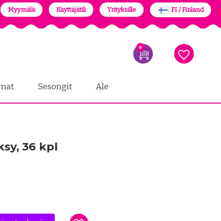
Myymälä
Käyttäjätili
Yrityksille
FI / Finland
0
mat
Sesongit
Ale
sy, 36 kpl