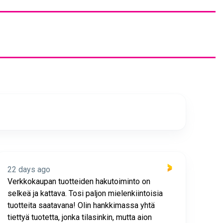
22 days ago
23 
Verkkokaupan tuotteiden hakutoiminto on
Hyv
selkeä ja kattava. Tosi paljon mielenkiintoisia
asia
tuotteita saatavana! Olin hankkimassa yhtä
joho
tiettyä tuotetta, jonka tilasinkin, mutta aion