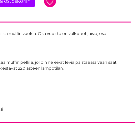
ää ostoskoriin
sia muffinivuokia. Osa vuoista on valkopohjaisia, osa
aa muffinipellillä, jolloin ne eivät leviä paistaessa vaan saat
 kestävät 220 asteen lämpötilan.
si