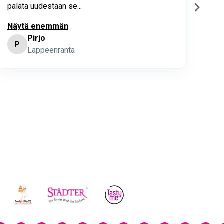
palata uudestaan se...
Näytä enemmän
Pirjo
P
K
Lappeenranta