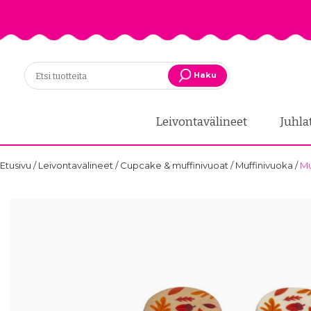
Haku
Leivontavälineet
Juhla
Etusivu
/
Leivontavälineet
/
Cupcake & muffinivuoat
/
Muffinivuoka
/
Mu