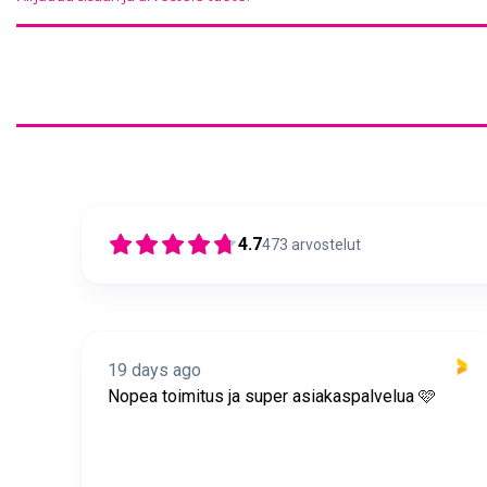
4.7
473
arvostelut
19 days ago
itus
Nopea toimitus ja super asiakaspalvelua 🩷