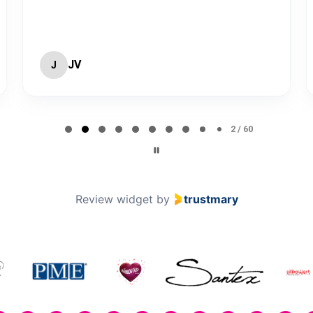
JV
J
2 / 60
Review widget
by
trustmary