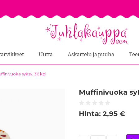
tarvikkeet
Uutta
Askartelu ja puuha
Tee
ffinivuoka syksy, 36 kpl
Muffinivuoka syk
Hinta:
2,95 €