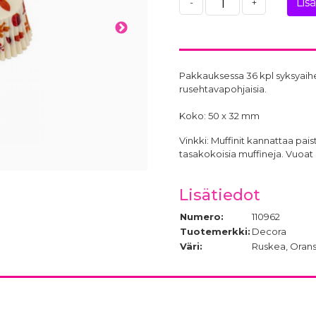
Lis
-
+
Pakkauksessa 36 kpl syksyaihei
rusehtavapohjaisia.
Koko: 50 x 32 mm
Vinkki: Muffinit kannattaa paist
tasakokoisia muffineja. Vuoat
Lisätiedot
Numero:
110962
Tuotemerkki:
Decora
Väri:
Ruskea, Orans