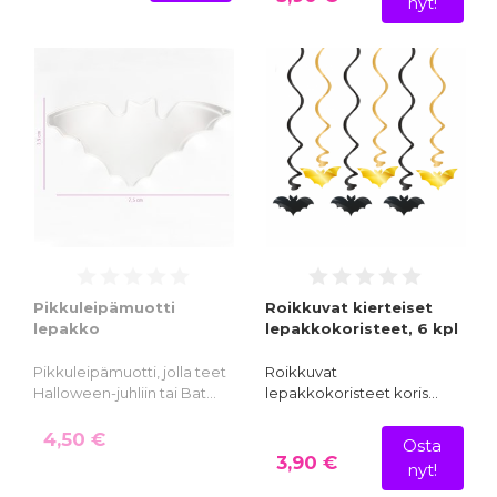
nyt!
Pikkuleipämuotti
Roikkuvat kierteiset
lepakko
lepakkokoristeet, 6 kpl
Pikkuleipämuotti, jolla teet
Roikkuvat
Halloween-juhliin tai Bat…
lepakkokoristeet koris…
4,50 €
Osta
3,90 €
nyt!