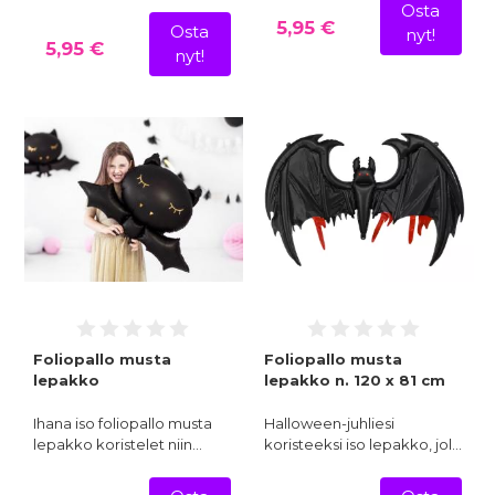
Osta
5,95 €
Osta
nyt!
5,95 €
nyt!
Foliopallo musta
Foliopallo musta
lepakko
lepakko n. 120 x 81 cm
Ihana iso foliopallo musta
Halloween-juhliesi
lepakko koristelet niin…
koristeeksi iso lepakko, jol…