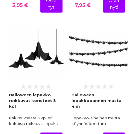
Osta
Osta
3,95 €
7,95 €
nyt!
nyt!
Halloween lepakko
Halloween
roikkuvat koristeet 3
lepakkobanneri musta,
kpl
4 m
Pakkauksessa 3 kpl eri
Lepakko-aiheinen musta
kokoisia roikkuvia lepakk…
köynnös koristam…