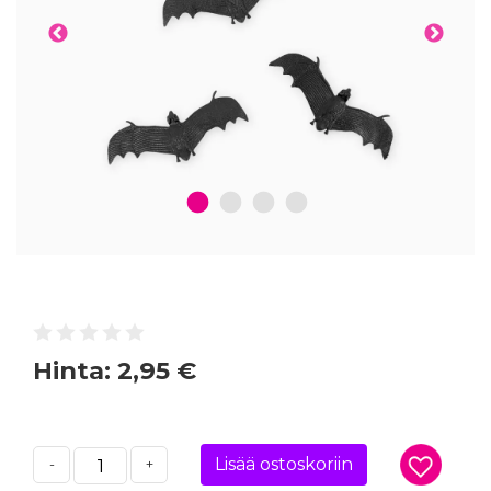
1
2
3
4
Hinta:
2,95 €
Lisää ostoskoriin
-
+