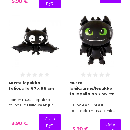
5,90 €
nyt!
Musta lepakko
Musta
foliopallo 67 x 96 cm
lohikäärme/lepakko
foliopallo 86 x 56 cm
Iloinen musta lepakko
foliopallo Halloween juhl…
Halloween juhliesi
koristeeksi musta lohik…
Osta
3,90 €
Osta
nyt!
3,90 €