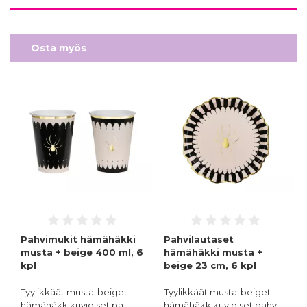
Osta myös
Pahvimukit hämähäkki
Pahvilautaset
musta + beige 400 ml, 6
hämähäkki musta +
kpl
beige 23 cm, 6 kpl
Tyylikkäät musta-beiget
Tyylikkäät musta-beiget
hämähäkkikuvioiset pa…
hämähäkkikuvioiset pahvi…