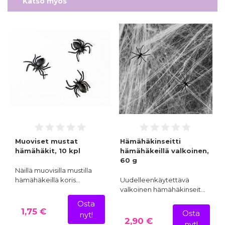
Katso myös
Muoviset mustat
Hämähäkinseitti
hämähäkit, 10 kpl
hämähäkeillä valkoinen,
60 g
Näillä muovisilla mustilla
hämähäkeillä koris…
Uudelleenkäytettävä
valkoinen hämähäkinseit…
Osta
1,75 €
Osta
nyt!
2,90 €
nyt!