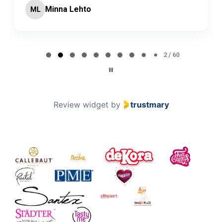
Minna Lehto
ML
Page 2 of 60
2 / 60
Review widget
by
trustmary