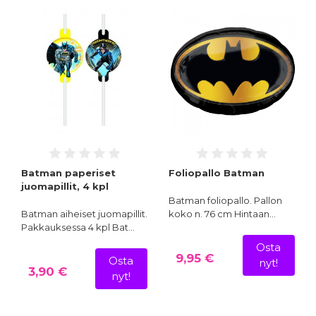
Batman paperiset
Foliopallo Batman
juomapillit, 4 kpl
Batman foliopallo. Pallon
Batman aiheiset juomapillit.
koko n. 76 cm Hintaan…
Pakkauksessa 4 kpl Bat…
Osta
9,95 €
Osta
nyt!
3,90 €
nyt!