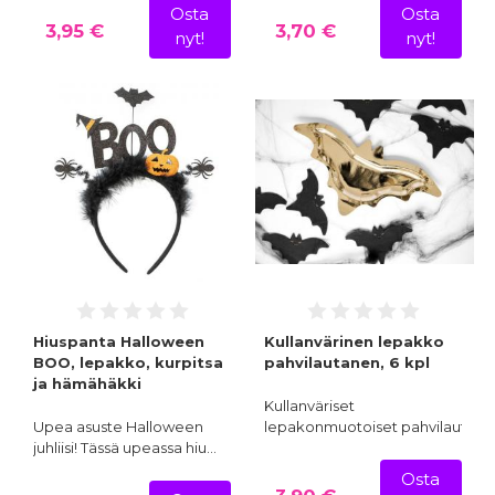
Osta
Osta
3,95 €
3,70 €
nyt!
nyt!
Hiuspanta Halloween
Kullanvärinen lepakko
BOO, lepakko, kurpitsa
pahvilautanen, 6 kpl
ja hämähäkki
Kullanväriset
Upea asuste Halloween
lepakonmuotoiset pahvilautase
juhliisi! Tässä upeassa hiu…
Osta