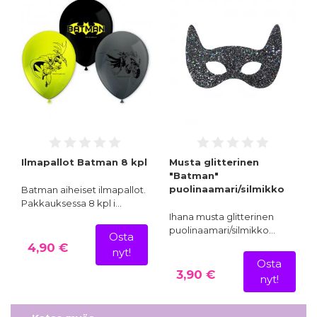
Ilmapallot Batman 8 kpl
Musta glitterinen
"Batman"
puolinaamari/silmikko
Batman aiheiset ilmapallot.
Pakkauksessa 8 kpl i…
Ihana musta glitterinen
puolinaamari/silmikko…
Osta
4,90 €
nyt!
Osta
3,90 €
nyt!