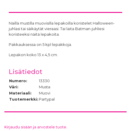
Näillä mustilla muovisilla lepakoilla koristelet Halloween-
juhlasi tai säikäytät vieraasi. Tai laita Batman-juhliesi
koristeeksi näitä lepakoita.
Pakkauksessa on 5 kpl lepakkoja.
Lepakon koko 13 x 4,5 cm.
Lisätiedot
Numero:
13330
Väri:
Musta
Materiaali:
Muovi
Tuotemerkki:
Partypal
Kirjaudu sisään ja arvostele tuote.