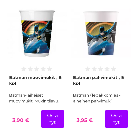
Batman muovimukit , 8
Batman pahvimukit , 8
kpl
kpl
Batman- aiheiset
Batman / lepakkomies -
muovimukit. Mukin tilavu…
aiheinen pahvimuki…
Osta
Osta
3,90 €
3,95 €
nyt!
nyt!