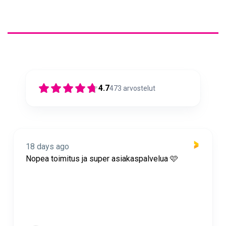
4.7
473
arvostelut
18 days ago
Nopea toimitus ja super asiakaspalvelua 🩷