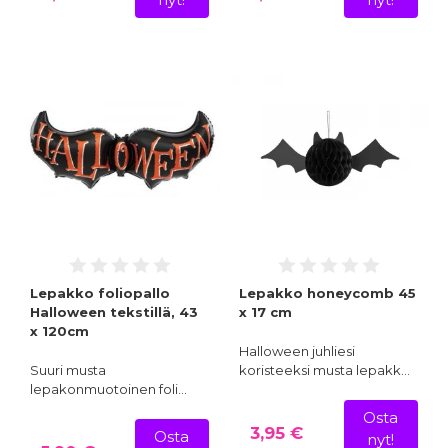
Lepakko foliopallo
Lepakko honeycomb 45
Halloween tekstillä, 43
x 17 cm
x 120cm
Halloween juhliesi
Suuri musta
koristeeksi musta lepakk…
lepakonmuotoinen foli…
Osta
3,95 €
Osta
nyt!