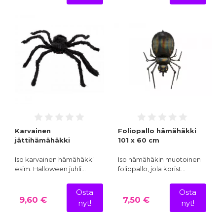
Karvainen
Foliopallo hämähäkki
jättihämähäkki
101 x 60 cm
Iso karvainen hämähäkki
Iso hämähäkin muotoinen
esim. Halloween juhli…
foliopallo, jola korist…
Osta
Osta
9,60 €
7,50 €
nyt!
nyt!