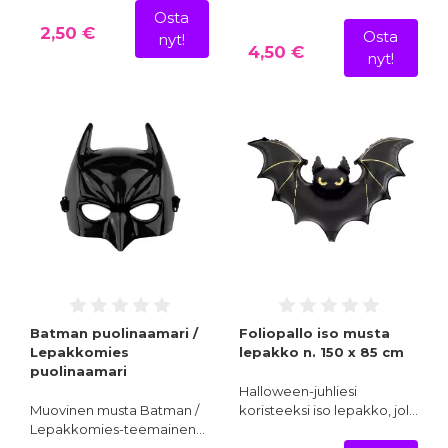
Osta
2,50 €
Osta
nyt!
4,50 €
nyt!
Batman puolinaamari /
Foliopallo iso musta
Lepakkomies
lepakko n. 150 x 85 cm
puolinaamari
Halloween-juhliesi
Muovinen musta Batman /
koristeeksi iso lepakko, jol…
Lepakkomies-teemainen…