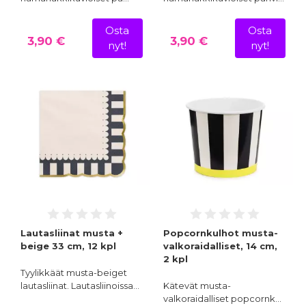
Osta
Osta
3,90 €
3,90 €
nyt!
nyt!
Lautasliinat musta +
Popcornkulhot musta-
beige 33 cm, 12 kpl
valkoraidalliset, 14 cm,
2 kpl
Tyylikkäät musta-beiget
lautasliinat. Lautasliinoissa…
Kätevät musta-
valkoraidalliset popcornk…