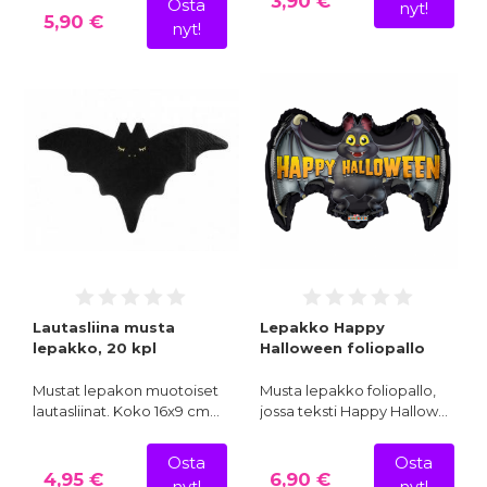
3,90 €
Osta
nyt!
5,90 €
nyt!
Lautasliina musta
Lepakko Happy
lepakko, 20 kpl
Halloween foliopallo
Mustat lepakon muotoiset
Musta lepakko foliopallo,
lautasliinat. Koko 16x9 cm…
jossa teksti Happy Hallow…
Osta
Osta
4,95 €
6,90 €
nyt!
nyt!