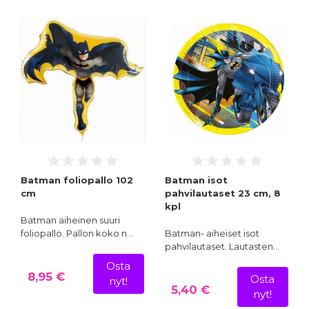
Batman foliopallo 102
Batman isot
cm
pahvilautaset 23 cm, 8
kpl
Batman aiheinen suuri
foliopallo. Pallon koko n…
Batman- aiheiset isot
pahvilautaset. Lautasten…
Osta
8,95 €
Osta
nyt!
5,40 €
nyt!