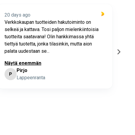
20 days ago
20 
Verkkokaupan tuotteiden hakutoiminto on
Hyv
selkeä ja kattava. Tosi paljon mielenkiintoisia
asia
tuotteita saatavana! Olin hankkimassa yhtä
joho
tiettyä tuotetta, jonka tilasinkin, mutta aion
palata uudestaan se...
Näytä enemmän
Pirjo
P
K
Lappeenranta