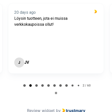
20 days ago
Löysin tuotteen, jota ei muissa
verkkokaupoissa ollut!
JV
J
2 / 60
Review widget
by
trustmary