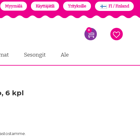
Myymälä
Käyttäjätili
Yrityksille
FI / Finland
0
mat
Sesongit
Ale
, 6 kpl
arastostamme.