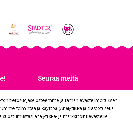
e!
Seuraa meitä
 saat
äytön tietosuojaselosteemme ja tämän evästeilmoituksen
köpostiisi.
mme toimintaa ja käyttöä (Analytiikka ja tilastot) sekä
 suostumustasi analytiikka- ja markkinointievästeille
Tilaa