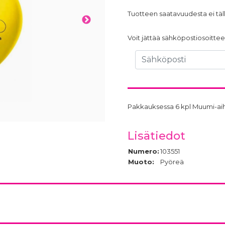
Tuotteen saatavuudesta ei täll
Voit jättää sähköpostiosoittees
Pakkauksessa 6 kpl Muumi-aiheis
Lisätiedot
Numero:
103551
Muoto:
Pyöreä