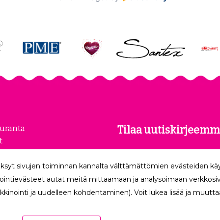
euranta
Tilaa uutiskirjeemm
t
kset
Tilaamalla uutiskirjeemme
loste
ksyt sivujen toiminnan kannalta välttämättömien evästeiden k
uusimmat edut suoraan säh
make
ointievästeet autat meitä mittaamaan ja analysoimaan verkkosivu
kkinointi ja uudelleen kohdentaminen). Voit lukea lisää ja muuttaa