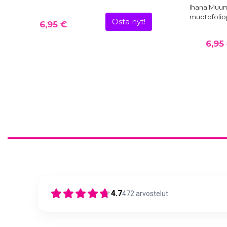
Ihana Muum
muotofoliop
Osta nyt!
6,95 €
6,95
4.7
472
arvostelut