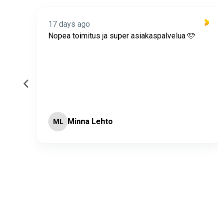
17 days ago
itus
Nopea toimitus ja super asiakaspalvelua 🩷
Minna Lehto
ML
Page 2 of 60