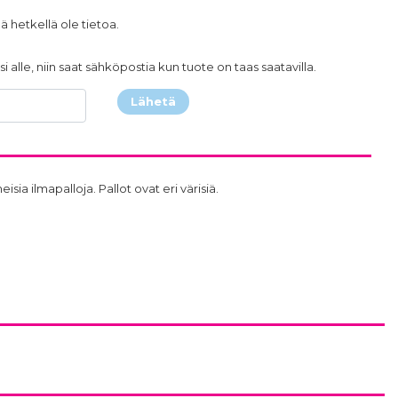
ä hetkellä ole tietoa.
i alle, niin saat sähköpostia kun tuote on taas saatavilla.
Lähetä
ia ilmapalloja. Pallot ovat eri värisiä.