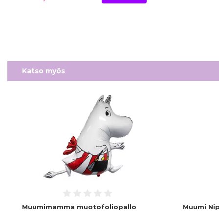
Katso myös
Muumimamma muotofoliopallo
Muumi Nip