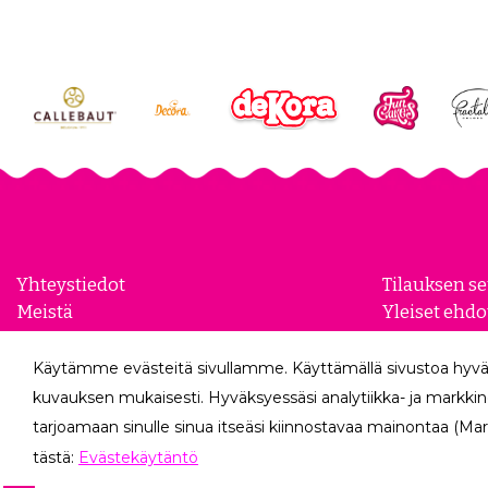
Yhteystiedot
Tilauksen s
Meistä
Yleiset ehdo
Yhteistyökumppanit
Evästeasetu
Yrityksille
Tietosuojase
Käytämme evästeitä sivullamme. Käyttämällä sivustoa hyvä
Peruutuslo
kuvauksen mukaisesti. Hyväksyessäsi analytiikka- ja markkin
tarjoamaan sinulle sinua itseäsi kiinnostavaa mainontaa (Mar
tästä:
Evästekäytäntö