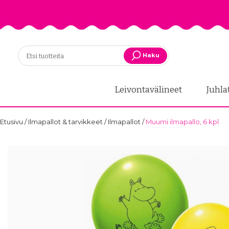
Haku
Leivontavälineet
Juhla
Etusivu
/
Ilmapallot & tarvikkeet
/
Ilmapallot
/
Muumi ilmapallo, 6 kpl