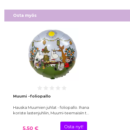
Osta myös
Muumi -foliopallo
Hauska Muumien juhlat - foliopallo. Ihana
koriste lastenjuhliin, Muumi-teemaisiin t…
Osta nyt!
5,50 €