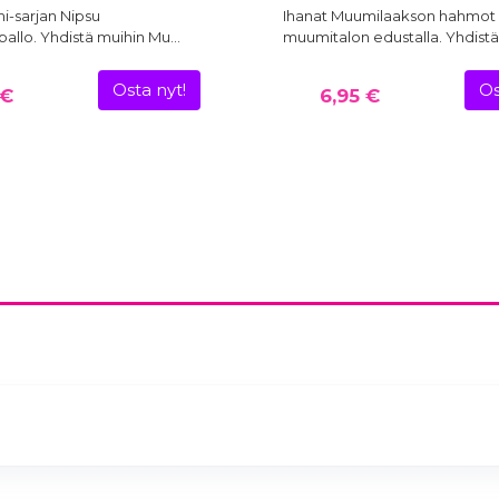
i-sarjan Nipsu
Ihanat Muumilaakson hahmot
allo. Yhdistä muihin Mu…
muumitalon edustalla. Yhdist
Osta nyt!
Os
 €
6,95 €