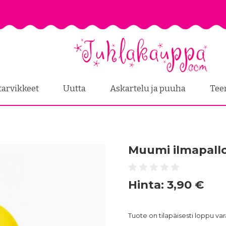
tarvikkeet
Uutta
Askartelu ja puuha
Tee
Muumi ilmapallo
Hinta:
3,90 €
Tuote on tilapäisesti loppu v